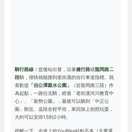
騎行路線：
從後站出發，沿著
健行路
或
龍岡路二
段
騎，很快就能接到老街溪的自行車道指標。我
喜歡從
「伯公潭親水公園」
（近龍岡路三段）作
為起點，一路往北騎，經過「老街溪河川教育中
心」、「新勢公園」，最後可以騎到「中正公
園」附近。這段全程平坦，來回加上拍照玩耍，
大約可以安排1.5到2小時。
提醒一下，步道上的YouBike站點不多（主要還