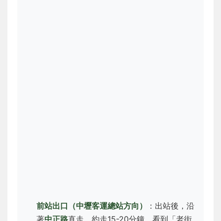
前站出口（中壢客運總站方向）
：出站後，沿
著
中正路
直走，約走15-20分鐘，看到「老街