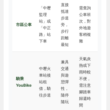
直接
「中壢
需查詢
抵達
監理
公車班
步道
站」或
次，對
市區公車
旁，
「中正
外地遊
步行
路」站
客稍複
距離
下車
雜
最短
天氣炎
兼具
熱或下
中壢火
交通
雨時較
車站後
與遊
騎乘
不便，
站租
憩彈
YouBike
需注意
借，騎
性，
腳踏車
往步道
隨停
歸還時
隨玩
間