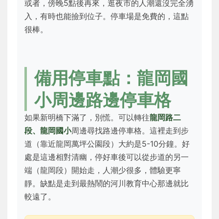
或者，傍晚5點後再來，逛夜市的人潮還沒完全湧
入，有時也能撿到位子。停車場是免費的，這點
很棒。
備用停車點：龍岡國
小周邊路邊停車格
如果新明橋下滿了，別慌。可以轉往
龍岡路二
段、龍岡國小
周邊尋找路邊停車格。這裡走到步
道（靠近龍岡萬坪公園段）大約是5-10分鐘。好
處是這邊相對清幽，停好車後可以從步道的另一
端（龍岡段）開始走，人潮少很多，體驗更寧
靜。缺點是走到最熱鬧的河川教育中心那邊就比
較遠了。