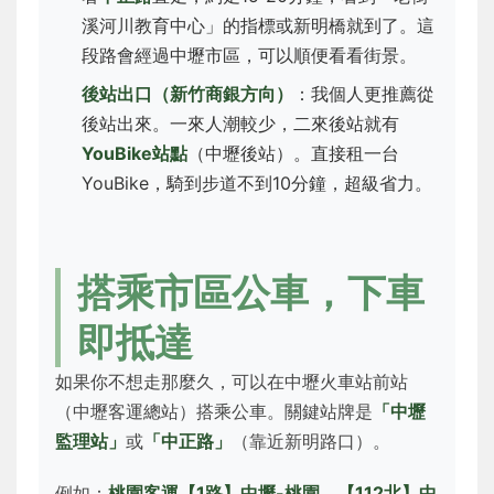
溪河川教育中心」的指標或新明橋就到了。這
段路會經過中壢市區，可以順便看看街景。
後站出口（新竹商銀方向）
：我個人更推薦從
後站出來。一來人潮較少，二來後站就有
YouBike站點
（中壢後站）。直接租一台
YouBike，騎到步道不到10分鐘，超級省力。
搭乘市區公車，下車
即抵達
如果你不想走那麼久，可以在中壢火車站前站
（中壢客運總站）搭乘公車。關鍵站牌是
「中壢
監理站」
或
「中正路」
（靠近新明路口）。
例如：
桃園客運【1路】中壢-桃園
、
【112北】中