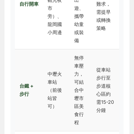
自行開車
難求，
市
遊、
需提早
旁）、
攜帶
或轉換
龍岡國
幼童
策略
小周邊
或裝
備
無停
車壓
從車站
中壢火
力，
步行至
車站
可結
台鐵 +
步道核
（前後
合中
步行
心區約
站皆
壢市
需15-20
可）
區美
分鐘
食行
程