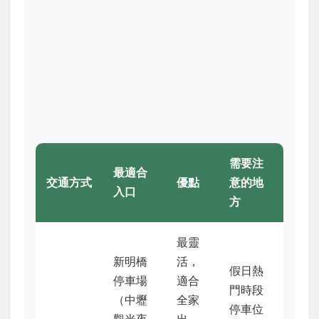
需要注
最適合
交通方式
優點
意的地
入口
方
最靈
新明橋
活，
假日熱
停車場
適合
門時段
（中壢
全家
停車位
觀光夜
出