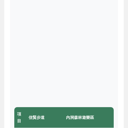
項
信賢步道
內洞森林遊樂區
目