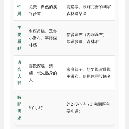
性
免費、自然的溪
需購票、設施完善的國家
質
谷步道
森林遊樂區
主
多座吊橋、眾多
要
信賢瀑布（內洞瀑布）、
小瀑布、寧靜森
看
觀瀑步道、森林浴
林感
點
適
喜歡探秘、清
合
家庭親子、想要觀賞壯觀
幽，想先熱身的
人
主瀑布、使用休憩設施者
人
群
時
間
約2-3小時（走完園區主
約1小時
需
要步道）
求