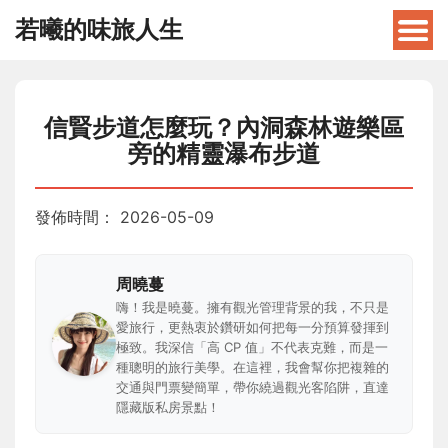
若曦的味旅人生
信賢步道怎麼玩？內洞森林遊樂區
旁的精靈瀑布步道
發佈時間：
2026-05-09
周曉蔓
嗨！我是曉蔓。擁有觀光管理背景的我，不只是
愛旅行，更熱衷於鑽研如何把每一分預算發揮到
極致。我深信「高 CP 值」不代表克難，而是一
種聰明的旅行美學。在這裡，我會幫你把複雜的
交通與門票變簡單，帶你繞過觀光客陷阱，直達
隱藏版私房景點！