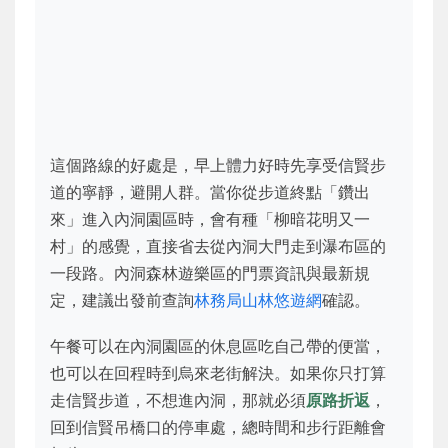
這個路線的好處是，早上體力好時先享受信賢步
道的寧靜，避開人群。當你從步道終點「鑽出
來」進入內洞園區時，會有種「柳暗花明又一
村」的感覺，直接省去從內洞大門走到瀑布區的
一段路。內洞森林遊樂區的門票資訊與最新規
定，建議出發前查詢
林務局山林悠遊網
確認。
午餐可以在內洞園區的休息區吃自己帶的便當，
也可以在回程時到烏來老街解決。如果你只打算
走信賢步道，不想進內洞，那就必須
原路折返
，
回到信賢吊橋口的停車處，總時間和步行距離會