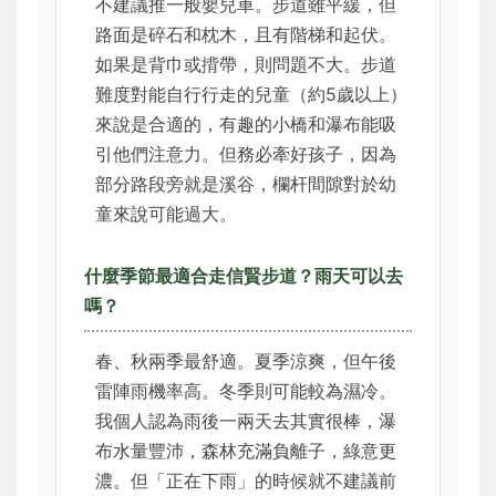
不建議推一般嬰兒車。步道雖平緩，但
路面是碎石和枕木，且有階梯和起伏。
如果是背巾或揹帶，則問題不大。步道
難度對能自行行走的兒童（約5歲以上）
來說是合適的，有趣的小橋和瀑布能吸
引他們注意力。但務必牽好孩子，因為
部分路段旁就是溪谷，欄杆間隙對於幼
童來說可能過大。
什麼季節最適合走信賢步道？雨天可以去
嗎？
春、秋兩季最舒適。夏季涼爽，但午後
雷陣雨機率高。冬季則可能較為濕冷。
我個人認為雨後一兩天去其實很棒，瀑
布水量豐沛，森林充滿負離子，綠意更
濃。但「正在下雨」的時候就不建議前