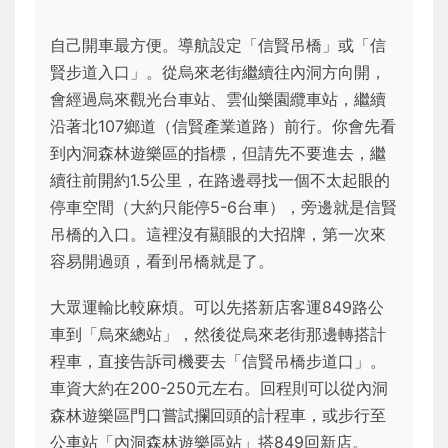
自己開車最方便。導航設定「信賢吊橋」或「信
賢步道入口」。從烏來老街繼續往內洞方向開，
會經過烏來觀光台車站、雲仙樂園纜車站，繼續
沿著北107鄉道（信賢產業道路）前行。你會先看
到內洞森林遊樂區的指標，但請先不要進去，繼
續往前開約1.5公里，在路邊尋找一個不太起眼的
停車空間（大約只能停5-6台車），旁邊就是信賢
吊橋的入口。這裡沒有顯眼的大招牌，第一次來
容易開過頭，看到吊橋就是了。
大眾運輸比較麻煩。可以先搭新店客運849路公
車到「烏來總站」，然後從烏來老街那邊轉搭計
程車，直接告訴司機要去「信賢吊橋步道口」。
車資大約在200-250元左右。回程則可以從內洞
森林遊樂區門口嘗試攔回頭的計程車，或步行至
公車站「內洞森林遊樂區站」搭849回新店。