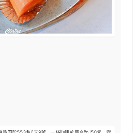
在忠孝東路四段553巷6弄9號，一杯咖啡約新台幣150元，營