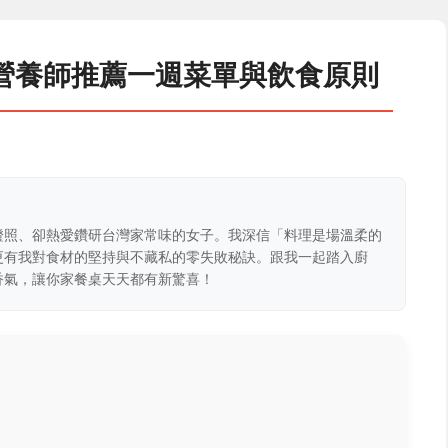
營養師推薦一週菜單與飲食原則
證照、卻熱愛鑽研台灣家常味的女子。我深信「料理是場溫柔的
更有我對食材的堅持與不藏私的零失敗秘訣。跟我一起踏入廚
香氣，讓你家餐桌天天都有新驚喜！