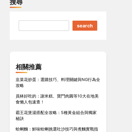
搜尋
search
相關推薦
韭菜花炒蛋：選購技巧、料理關鍵與NG行為全
攻略
員林好吃的：謝米糕、寶鬥肉圓等10大在地美
食懶人包速查！
霸王花煲湯搭配全攻略：5種黃金組合與獨家
秘訣
蛤蜊麵：鮮味蛤蜊挑選吐沙技巧與煮麵實戰指