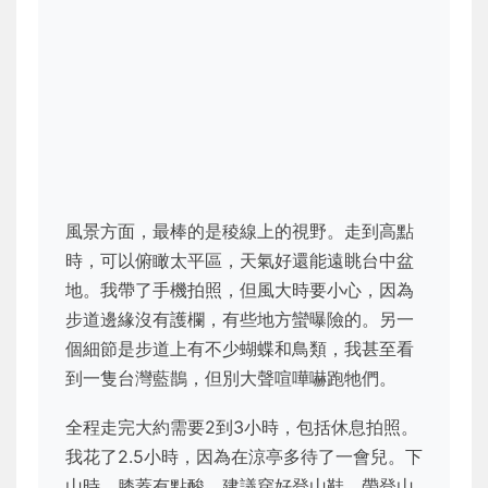
風景方面，最棒的是稜線上的視野。走到高點
時，可以俯瞰太平區，天氣好還能遠眺台中盆
地。我帶了手機拍照，但風大時要小心，因為
步道邊緣沒有護欄，有些地方蠻曝險的。另一
個細節是步道上有不少蝴蝶和鳥類，我甚至看
到一隻台灣藍鵲，但別大聲喧嘩嚇跑牠們。
全程走完大約需要2到3小時，包括休息拍照。
我花了2.5小時，因為在涼亭多待了一會兒。下
山時，膝蓋有點酸，建議穿好登山鞋，帶登山