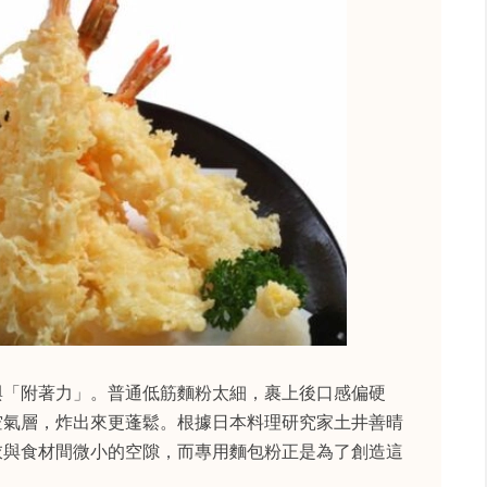
與「附著力」。普通低筋麵粉太細，裹上後口感偏硬
空氣層，炸出來更蓬鬆。根據日本料理研究家土井善晴
衣與食材間微小的空隙，而專用麵包粉正是為了創造這