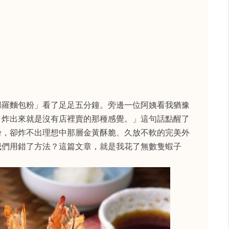
婦羅麵包粉」看了足足五分鐘。旁邊一位阿姨看我猶豫
，炸出來就是沒有店裡賣的那種感覺。」這句話點醒了
粉，卻炸不出理想中那層金黃酥脆、久放不軟的完美外
我們用錯了方法？這篇文章，就是我花了無數隻蝦子
。