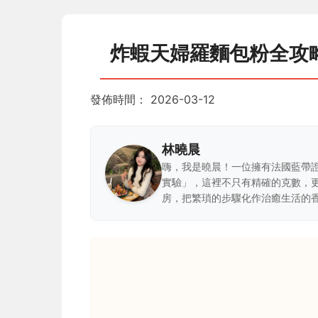
炸蝦天婦羅麵包粉全攻
發佈時間：
2026-03-12
林曉晨
嗨，我是曉晨！一位擁有法國藍帶
實驗」，這裡不只有精確的克數，
房，把繁瑣的步驟化作治癒生活的