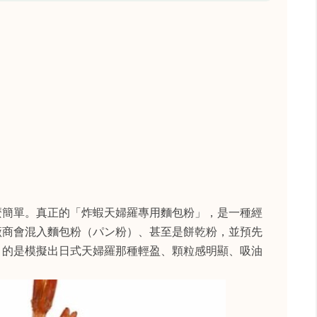
麼簡單。真正的「炸蝦天婦羅專用麵包粉」，是一種經
廠商會混入麵包粉（パン粉）、甚至是餅乾粉，並預先
目的是模擬出日式天婦羅那種輕盈、顆粒感明顯、吸油