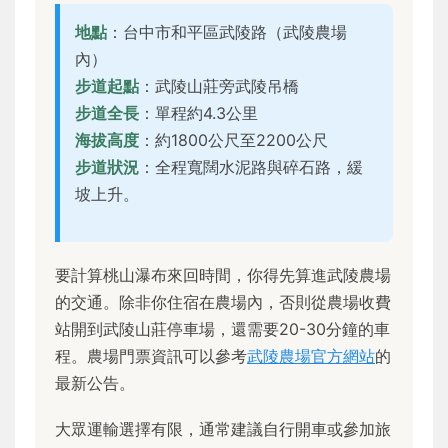
地點
：台中市和平區武陵路（武陵農場
內）
步道起點
：武陵山莊旁武陵吊橋
步道全長
：單程約4.3公里
海拔高度
：約1800公尺至2200公尺
步道狀況
：全程寬闊水泥路與碎石路，緩
坡上升。
要計算桃山瀑布來回時間，你得先算進武陵農場
的交通。除非你住宿在農場內，否則從農場收費
站開到武陵山莊停車場，還需要20-30分鐘的車
程。農場門票資訊可以參考
武陵農場官方網站
的
最新公告。
大眾運輸選擇有限，通常建議自行開車或參加旅