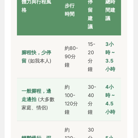
體力與行程風
停
總時
步行
格
留
間建
時間
建
議
議
15-
3小
約80-
腳程快，少停
20
時 ~
90分
留
(如我本人)
分
3.5
鐘
鐘
小時
約
30-
4小
一般腳程，邊
100-
40
時 ~
走邊拍
(大多數
120分
分
4.5
家庭、情侶)
鐘
鐘
小時
約
30
輕鬆慢行，深
120-
分
5小