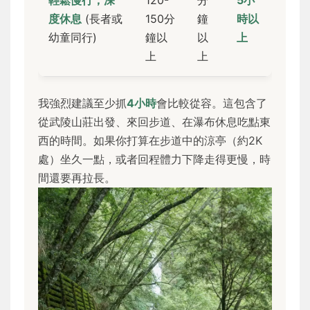
度休息
(長者或
150分
鐘
時以
幼童同行)
鐘以
以
上
上
上
我強烈建議至少抓
4小時
會比較從容。這包含了
從武陵山莊出發、來回步道、在瀑布休息吃點東
西的時間。如果你打算在步道中的涼亭（約2K
處）坐久一點，或者回程體力下降走得更慢，時
間還要再拉長。