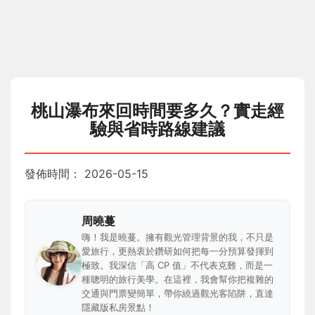
桃山瀑布來回時間要多久？實走經
驗與省時路線建議
發佈時間：
2026-05-15
周曉蔓
嗨！我是曉蔓。擁有觀光管理背景的我，不只是
愛旅行，更熱衷於鑽研如何把每一分預算發揮到
極致。我深信「高 CP 值」不代表克難，而是一
種聰明的旅行美學。在這裡，我會幫你把複雜的
交通與門票變簡單，帶你繞過觀光客陷阱，直達
隱藏版私房景點！