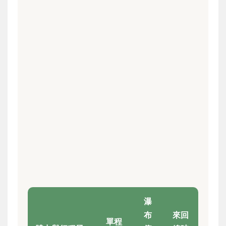
瀑
布
來回
單程