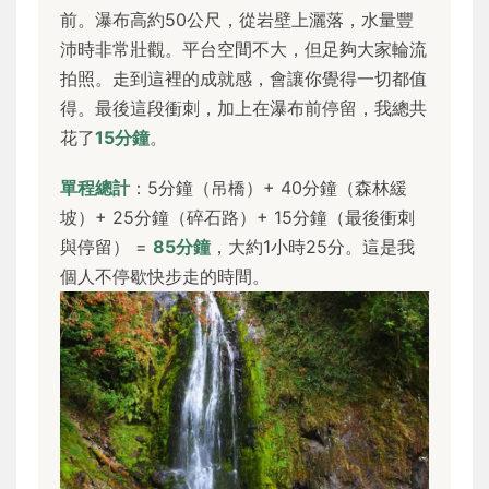
前。瀑布高約50公尺，從岩壁上灑落，水量豐
沛時非常壯觀。平台空間不大，但足夠大家輪流
拍照。走到這裡的成就感，會讓你覺得一切都值
得。最後這段衝刺，加上在瀑布前停留，我總共
花了
15分鐘
。
單程總計
：5分鐘（吊橋）+ 40分鐘（森林緩
坡）+ 25分鐘（碎石路）+ 15分鐘（最後衝刺
與停留） =
85分鐘
，大約1小時25分。這是我
個人不停歇快步走的時間。