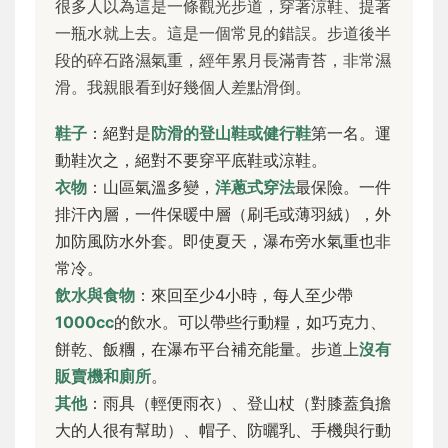
很多人以為這是一條觀光步道，穿著涼鞋、提著
一瓶水就上去。這是一個常見的錯誤。步道後半
段的碎石路濕氣重，經年累月長滿青苔，非常濕
滑。我親眼看到好幾個人差點滑倒。
鞋子
：絕對是
防滑的登山鞋或健行鞋
第一名。運
動鞋次之，絕對不要穿平底鞋或涼鞋。
衣物
：山區氣溫多變，
洋蔥式穿法
最保險。一件
排汗內層，一件保暖中層（刷毛或薄羽絨），外
加防風防水外套。即使夏天，瀑布旁水氣重也非
常冷。
飲水與食物
：來回至少4小時，每人至少帶
1000cc
的飲水。可以帶些行動糧，如巧克力、
餅乾、飯糰，在瀑布平台補充能量。步道上
沒有
販賣機和廁所
。
其他
：雨具（輕便雨衣）、登山杖（對膝蓋負擔
大的人很有幫助）、帽子、防曬乳、手機與行動