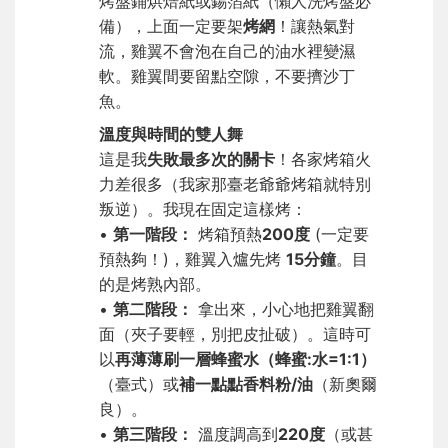
烤盤鋪烘焙紙或錫箔紙（懶人洗烤盤必
備），上面一定要架
烤網
！讓熱氣對
流，雞翼不會泡在自己的油水裡變濕
軟。雞翼間要留點空隙，不要擠沙丁
魚。
溫度與時間的雙人舞
這是我
失敗最多次的關卡
！各家烤箱火
力差很多（我家那臺老爺爺烤箱就特別
叛逆）。我現在固定這樣烤：
•
第一階段：
烤箱預熱
200度
(一定要
預熱夠！)，雞翼入爐先烤
15分鐘
。目
的是烤熟內部。
•
第二階段：
拿出來，小心地把雞翼翻
面（夾子要輕，別把皮扯破）。這時可
以
再薄薄刷一層蜂蜜水（蜂蜜:水=1:1）
（臺式）或
補一點點香料粉/油
（新奧爾
良）。
•
第三階段：
溫度調高到
220度
（或甚