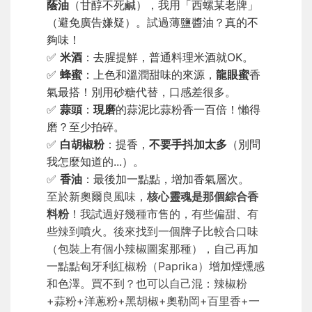
蔭油
（甘醇不死鹹），我用「西螺某老牌」
（避免廣告嫌疑）。試過薄鹽醬油？真的不
夠味！
✅
米酒
：去腥提鮮，普通料理米酒就OK。
✅
蜂蜜
：上色和溫潤甜味的來源，
龍眼蜜
香
氣最搭！別用砂糖代替，口感差很多。
✅
蒜頭
：
現磨
的蒜泥比蒜粉香一百倍！懶得
磨？至少拍碎。
✅
白胡椒粉
：提香，
不要手抖加太多
（別問
我怎麼知道的...）。
✅
香油
：最後加一點點，增加香氣層次。
至於新奧爾良風味，
核心靈魂是那個綜合香
料粉
！我試過好幾種市售的，有些偏甜、有
些辣到噴火。後來找到一個牌子比較合口味
（包裝上有個小辣椒圖案那種），自己再加
一點點匈牙利紅椒粉（Paprika）增加煙燻感
和色澤。買不到？也可以自己混：辣椒粉
+蒜粉+洋蔥粉+黑胡椒+奧勒岡+百里香+一