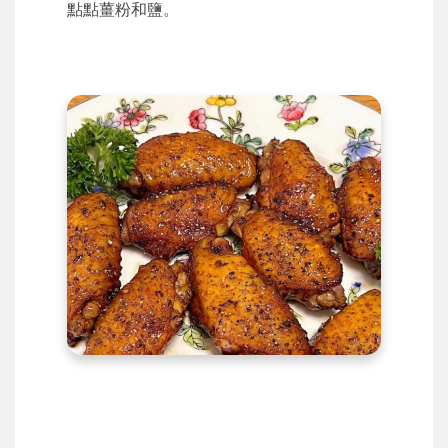
點點薑粉和鹽。