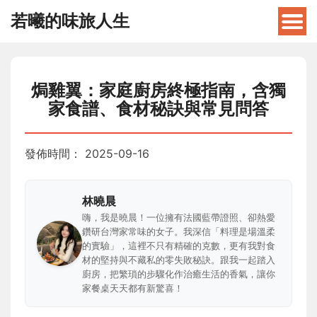
若曦的味旅人生
焗雞翼：家庭廚房終極指南，含獨
家食譜、食材秘訣與常見問答
發佈時間：
2025-09-16
林曉晨
嗨，我是曉晨！一位擁有法國藍帶證照、卻熱愛
鑽研台灣家常味的女子。我深信「料理是場溫柔
的實驗」，這裡不只有精確的克數，更有我對食
材的堅持與不藏私的零失敗秘訣。跟我一起踏入
廚房，把繁瑣的步驟化作治癒生活的香氣，讓你
家餐桌天天都有新驚喜！