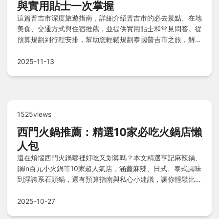
與實用貼士一次掌握
這篇普吉市深度旅遊指南，詳細介紹普吉市的必去景點、在地
美食、交通方式與住宿推薦，並提供實用貼士和常見問答。從
預算規劃到行程安排，幫助您輕鬆規劃泰國普吉市之旅，解決
所有旅行疑問。
2025-11-13
1525views
西門火鍋推薦：精選10家必吃火鍋店懶
人包
還在煩惱西門火鍋哪裡好吃又划算嗎？本文精選亨記麻辣鍋、
鍋in百元小火鍋等10家超人氣店，涵蓋麻辣、日式、泰式風味
到浮誇系石頭鍋，還有預算指南與私心小建議，讓你輕鬆比較
並找到最愛的鍋物體驗！
2025-10-27