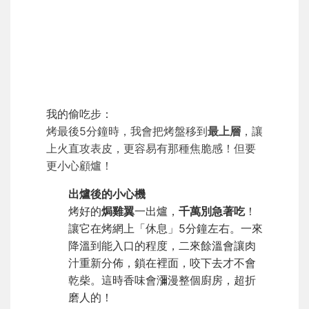
我的偷吃步：
烤最後5分鐘時，我會把烤盤移到
最上層
，讓
上火直攻表皮，更容易有那種焦脆感！但要
更小心顧爐！
出爐後的小心機
烤好的
焗雞翼
一出爐，
千萬別急著吃
！
讓它在烤網上「休息」5分鐘左右。一來
降溫到能入口的程度，二來餘溫會讓肉
汁重新分佈，鎖在裡面，咬下去才不會
乾柴。這時香味會瀰漫整個廚房，超折
磨人的！