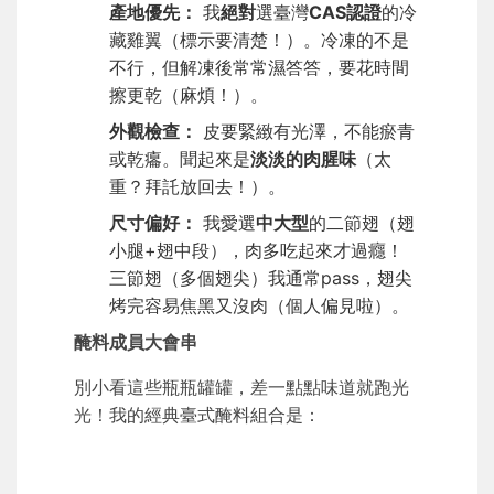
產地優先：
我
絕對
選臺灣
CAS認證
的冷
藏雞翼（標示要清楚！）。冷凍的不是
不行，但解凍後常常濕答答，要花時間
擦更乾（麻煩！）。
外觀檢查：
皮要緊緻有光澤，不能瘀青
或乾癟。聞起來是
淡淡的肉腥味
（太
重？拜託放回去！）。
尺寸偏好：
我愛選
中大型
的二節翅（翅
小腿+翅中段），肉多吃起來才過癮！
三節翅（多個翅尖）我通常pass，翅尖
烤完容易焦黑又沒肉（個人偏見啦）。
醃料成員大會串
別小看這些瓶瓶罐罐，差一點點味道就跑光
光！我的經典臺式醃料組合是：