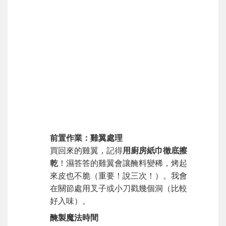
前置作業：雞翼處理
買回來的雞翼，記得
用廚房紙巾徹底擦
乾
！濕答答的雞翼會讓醃料變稀，烤起
來皮也不脆（重要！說三次！）。我會
在關節處用叉子或小刀戳幾個洞（比較
好入味）。
醃製魔法時間