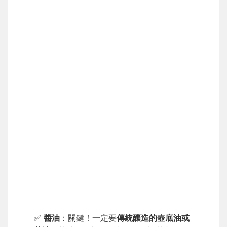
✅
醬油
：關鍵！一定要
傳統釀造的壺底油或