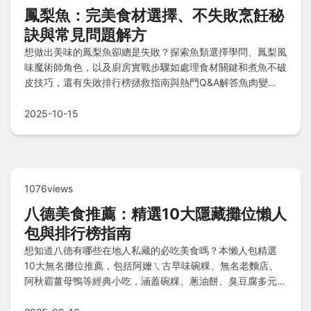
鳳梨魚：完美食材選擇、不失敗烹飪秘
訣與常見問題解方
想做出美味的鳳梨魚卻總是失敗？探索魚類選擇學問、鳳梨風
味魔術師角色，以及廚房實戰步驟如處理食材關鍵和煮魚不破
皮技巧，還有失敗排行榜拯救指南與熱門Q&A解答魚肉變
柴、罐頭替代疑問，確保一次成功零翻車！
2025-10-15
1076views
八德美食推薦：精選10大隱藏攤位懶人
包與排行榜指南
想知道八德有哪些在地人私藏的必吃美食嗎？本懶人包精選
10大無名攤位推薦，包括阿嬤ㄟ古早味碗粿、無名老麵店、
阿秋霸薑母鴨等經典小吃，涵蓋碗粿、蔥油餅、臭豆腐多元風
味，並提供快速指南、真心話排行榜和Q&A實用解答，帶你