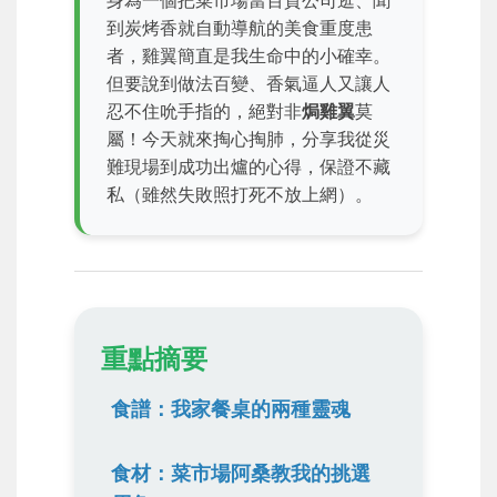
身為一個把菜市場當百貨公司逛、聞
到炭烤香就自動導航的美食重度患
者，雞翼簡直是我生命中的小確幸。
但要說到做法百變、香氣逼人又讓人
忍不住吮手指的，絕對非
焗雞翼
莫
屬！今天就來掏心掏肺，分享我從災
難現場到成功出爐的心得，保證不藏
私（雖然失敗照打死不放上網）。
重點摘要
食譜：我家餐桌的兩種靈魂
食材：菜市場阿桑教我的挑選