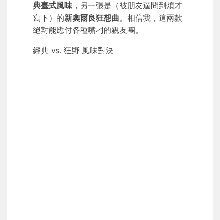
典臺式風味
，另一張是（被朋友逼問到煩才
寫下）的
新奧爾良狂想曲
。相信我，這兩款
絕對能應付各種嘴刁的親友團。
經典 vs. 狂野 風味對決