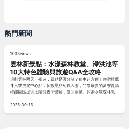
熱門新聞
1033views
雲林新景點：水漾森林教堂、滯洪池等
10大特色體驗與旅遊Q&A全攻略
規劃雲林兩天一夜遊，景點是否分散？租車超方便！住宿推薦
斗六或虎尾中心點，多數景點免費入場，門票最貴的麥寮晁陽
綠能園區提供太陽能親子體驗，值回票價。探索水漾森林教
堂、紫斑蝶生態等自然與文創精華，Q&A解答交通、住宿及
門票疑問，讓您輕鬆暢遊！
2025-09-16