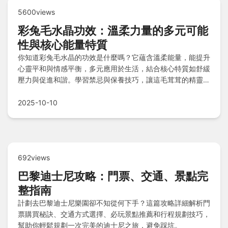
5600views
彩兔毛水晶功效：溫柔力量的多元可能
性與核心能量特質
你知道彩兔毛水晶的功效是什麼嗎？它蘊含溫柔能量，能提升
心靈平和與情感平衡，多元應用於生活，結合核心特質如舒緩
壓力與促進和諧。學習禁忌與保養技巧，讓這毛茸茸的精靈常
伴左右，發揮持久正能量。
2025-10-10
692views
巴黎迪士尼攻略：門票、交通、景點完
整指南
計劃去巴黎迪士尼樂園卻不知從何下手？這篇攻略詳細解析門
票購買秘訣、交通方式選擇、必玩景點推薦和行程規劃技巧，
幫助你輕鬆規劃一次完美的迪士尼之旅，避免踩坑。