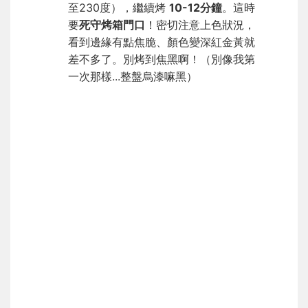
至230度），繼續烤
10-12分鐘
。這時
要
死守烤箱門口
！密切注意上色狀況，
看到邊緣有點焦脆、顏色變深紅金黃就
差不多了。別烤到焦黑啊！（別像我第
一次那樣...整盤烏漆嘛黑）