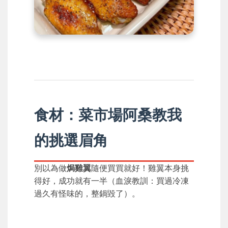
食材：菜市場阿桑教我
的挑選眉角
別以為做
焗雞翼
隨便買買就好！雞翼本身挑
得好，成功就有一半（血淚教訓：買過冷凍
過久有怪味的，整鍋毀了）。