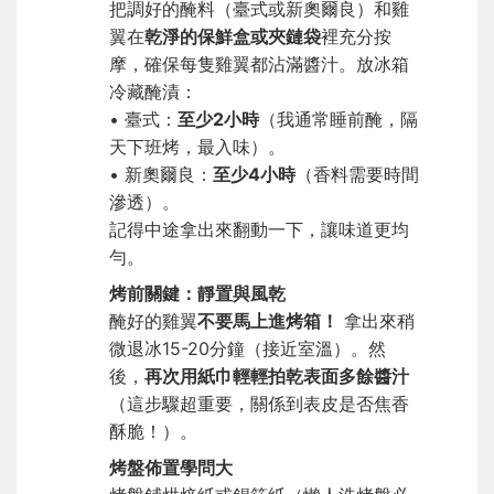
把調好的醃料（臺式或新奧爾良）和雞
翼在
乾淨的保鮮盒或夾鏈袋
裡充分按
摩，確保每隻雞翼都沾滿醬汁。放冰箱
冷藏醃漬：
• 臺式：
至少2小時
（我通常睡前醃，隔
天下班烤，最入味）。
• 新奧爾良：
至少4小時
（香料需要時間
滲透）。
記得中途拿出來翻動一下，讓味道更均
勻。
烤前關鍵：靜置與風乾
醃好的雞翼
不要馬上進烤箱！
拿出來稍
微退冰15-20分鐘（接近室溫）。然
後，
再次用紙巾輕輕拍乾表面多餘醬汁
（這步驟超重要，關係到表皮是否焦香
酥脆！）。
烤盤佈置學問大