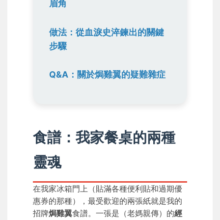
眉角
做法：從血淚史淬鍊出的關鍵
步驟
Q&A：關於焗雞翼的疑難雜症
食譜：我家餐桌的兩種
靈魂
在我家冰箱門上（貼滿各種便利貼和過期優
惠券的那種），最受歡迎的兩張紙就是我的
招牌
焗雞翼
食譜。一張是（老媽親傳）的
經