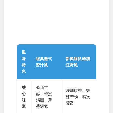
風
味
經典臺式
新奧爾良煙燻
特
蜜汁風
狂野風
色
核
醬油甘
煙燻椒香、微
心
醇、蜂蜜
辣帶勁、層次
味
清甜、蒜
豐富
道
香濃鬱