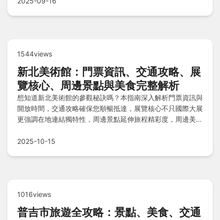
輕鬆規劃美食之旅，發掘最道地的八德好味道！
2025-09-16
1544views
新北美術館：門票資訊、交通攻略、展
覽核心、周邊景點與美食完整解析
想知道新北美術館的參觀秘訣嗎？本指南深入解析門票資訊與
開放時間，交通攻略確保您順暢抵達，展覽核心不只國際大展
更強調在地連結獨特性，周邊景點延伸旅程精彩度，周邊美食
帶來藝術與味蕾雙重滿足，還有個人真心話和Q&A快問快
答，一次解決所有疑問！
2025-10-15
1016views
普吉市旅遊全攻略：景點、美食、交通