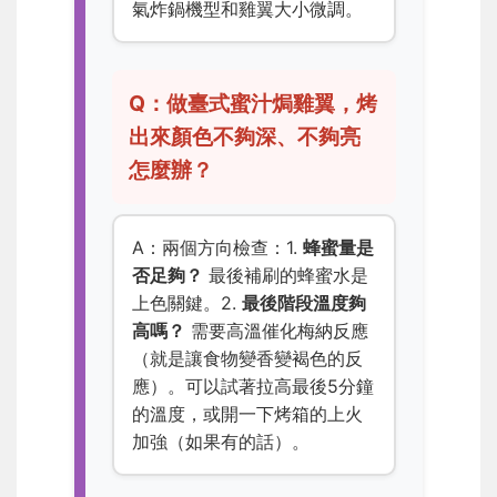
氣炸鍋機型和雞翼大小微調。
Q：做臺式蜜汁焗雞翼，烤
出來顏色不夠深、不夠亮
怎麼辦？
A：兩個方向檢查：1.
蜂蜜量是
否足夠？
最後補刷的蜂蜜水是
上色關鍵。2.
最後階段溫度夠
高嗎？
需要高溫催化梅納反應
（就是讓食物變香變褐色的反
應）。可以試著拉高最後5分鐘
的溫度，或開一下烤箱的上火
加強（如果有的話）。