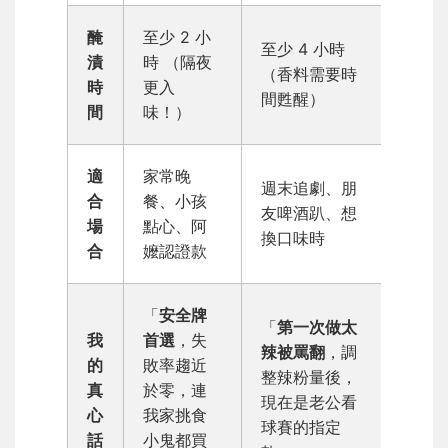
醃
至少 2 小
至少 4 小時
漬
時 （隔夜
（香料需要時
時
更入
間甦醒）
間
味！）
適
家常晚
週末追劇、朋
合
餐、小孩
友啤酒趴、想
場
點心、阿
換口味時
合
嬤認證款
「
安全牌
「
第一次做太
我
首選
，失
辣被罵翻
，調
的
敗率趨近
整辣粉量後，
真
於零，連
現在是老公看
心
我家挑食
球賽的指定
話
小鬼都買