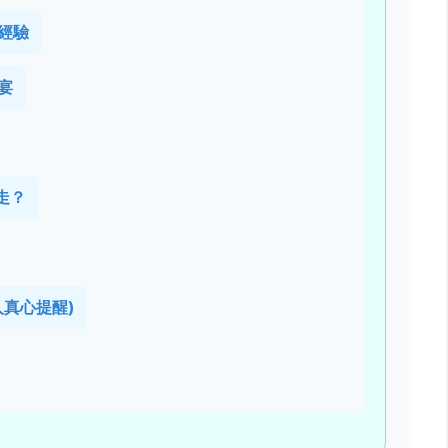
經驗
宴
走？
真心提醒)