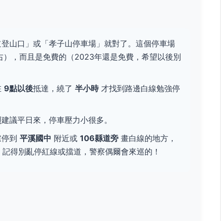
登山口」或「孝子山停車場」就對了。這個停車場
），而且是免費的（2023年還是免費，希望以後別
在
9點以後
抵達，繞了
半小時
才找到路邊白線勉強停
烈建議平日來，停車壓力小很多。
慮停到
平溪國中
附近或
106縣道旁
畫白線的地方，
。記得別亂停紅線或擋道，警察偶爾會來巡的！