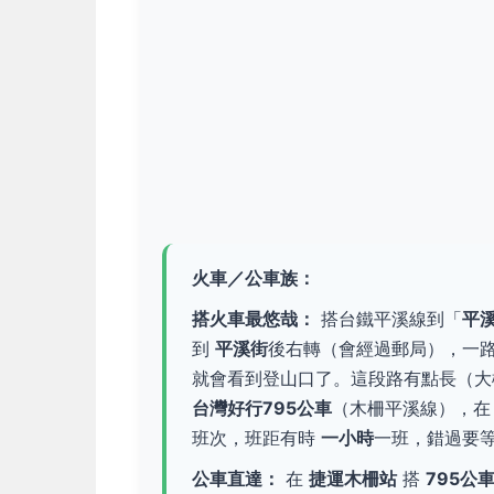
火車／公車族：
搭火車最悠哉：
搭台鐵平溪線到「
平
到
平溪街
後右轉（會經過郵局），一
就會看到登山口了。這段路有點長（
台灣好行795公車
（木柵平溪線），在
班次，班距有時
一小時
一班，錯過要
公車直達：
在
捷運木柵站
搭
795公