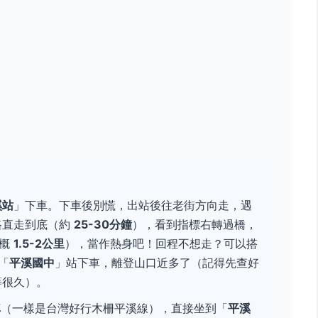
溪站
」下車。下車後別慌，出站後往老街方向走，遇
路直走到底（約
25-30分鐘
），看到指標右轉過橋，
大概
1.5-2公里
），當作熱身吧！回程不想走？可以搭
「
平溪國中
」站下車，離登山口近多了（記得先查好
等很久）。
車
（一樣是台灣好行木柵平溪線），直接坐到「
平溪