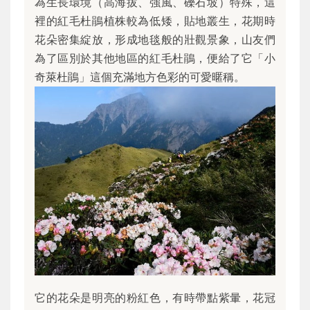
為生長環境（高海拔、強風、礫石坡）特殊，這
裡的紅毛杜鵑植株較為低矮，貼地叢生，花期時
花朵密集綻放，形成地毯般的壯觀景象，山友們
為了區別於其他地區的紅毛杜鵑，便給了它「小
奇萊杜鵑」這個充滿地方色彩的可愛暱稱。
它的花朵是明亮的粉紅色，有時帶點紫暈，花冠