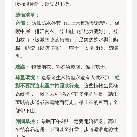
吸極度困難，應立即下撤。
裝備清單：
必備：
防風防水外套（山上天氣說變就變）、保
暖中層、排汗內衣、登山鞋（抓地力要好）、登
山杖（下坡減輕膝蓋負擔）、足夠的飲水與行動
糧、頭燈（以防耽擱）、帽子、太陽眼鏡、防曬
乳。
建議：
輕便雨衣、簡易急救包、備用襪子。
尊重環境：
這是老生常談但永遠有人做不到：
絕
對不要踩進花叢中拍照或行走
。這些植物生長極
為緩慢，一腳下去可能毀掉它多年的生長。請沿
著既有步道或裸露地面行走。帶上來的東西，全
部帶下山。
時間掌控：
最晚下午2點一定要開始折返。高山
午後容易起霧、下雨甚至打雷，步道濕滑危險性