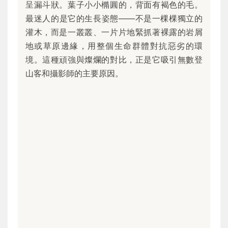
呈漏斗狀。葉子小小橢圓的，背面有褐色的毛。
最迷人的是它的生長姿態——不是一棵棵獨立的
灌木，而是一叢叢、一片片地緊抓著裸露的岩屑
地或草原邊緣，用整個生命群體對抗惡劣的環
境。這種頑強與燦爛的對比，正是它吸引無數登
山客和攝影師的主要原因。