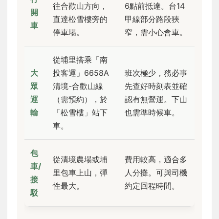
往合歡山方向，
6點前抵達。台14
開
直達松雪樓旁的
甲線部分路段狹
車
停車場。
窄，需小心會車。
從埔里搭乘「南
大
投客運」6658A
班次極少，務必事
眾
清境-合歡山線
先查好時刻表並確
運
（需預約），於
認有無營運。下山
輸
「松雪樓」站下
也需準時候車。
車。
包
從清境農場或埔
費用較高，適合多
車/
里包車上山，彈
人分攤。可與司機
接
性最大。
約定回程時間。
駁