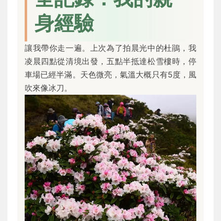
身經驗
讓我帶你走一遍。上次為了拍晨光中的杜鵑，我
凌晨四點從清境出發，五點半抵達松雪樓時，停
車場已經半滿。天色微亮，氣溫大概只有5度，風
吹來像冰刀。