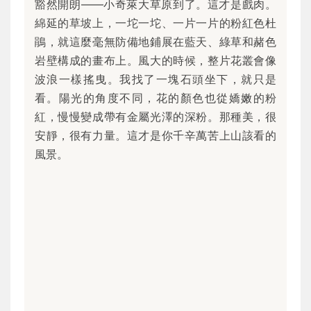
豁然開朗——小奇萊大草原到了。這才是戲肉。
綿延的草坡上，一坨一坨、一片一片的粉紅色杜
鵑，就這麼毫無防備地鋪展在藍天、綠草和赭色
岩壁構成的畫布上。風大的時候，整片花叢會像
波浪一樣搖曳。我找了一塊石頭坐下，就只是
看。陽光的角度不同，花的顏色也從嬌嫩的粉
紅，慢慢變成帶有金屬光澤的深粉。那種美，很
安靜，很有力量。這才是你千辛萬苦上山該看的
風景。