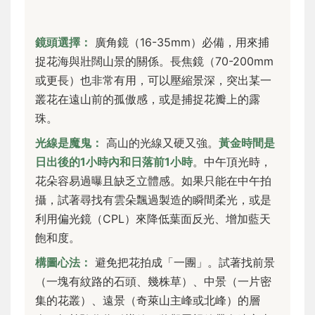
鏡頭選擇：
廣角鏡（16-35mm）必備，用來捕
捉花海與壯闊山景的關係。長焦鏡（70-200mm
或更長）也非常有用，可以壓縮景深，突出某一
叢花在遠山前的孤傲感，或是捕捉花瓣上的露
珠。
光線是魔鬼：
高山的光線又硬又強。
黃金時間是
日出後的1小時內和日落前1小時
。中午頂光時，
花朵容易過曝且缺乏立體感。如果只能在中午拍
攝，試著尋找有雲朵飄過製造的瞬間柔光，或是
利用偏光鏡（CPL）來降低葉面反光、增加藍天
飽和度。
構圖心法：
避免把花拍成「一團」。試著找前景
（一塊有紋路的石頭、幾株草）、中景（一片密
集的花叢）、遠景（奇萊山主峰或北峰）的層