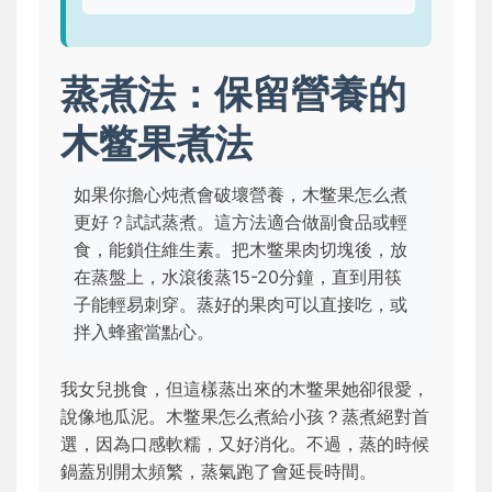
蒸煮法：保留營養的
木鳖果煮法
如果你擔心炖煮會破壞營養，木鳖果怎么煮
更好？試試蒸煮。這方法適合做副食品或輕
食，能鎖住維生素。把木鳖果肉切塊後，放
在蒸盤上，水滾後蒸15-20分鐘，直到用筷
子能輕易刺穿。蒸好的果肉可以直接吃，或
拌入蜂蜜當點心。
我女兒挑食，但這樣蒸出來的木鳖果她卻很愛，
說像地瓜泥。木鳖果怎么煮給小孩？蒸煮絕對首
選，因為口感軟糯，又好消化。不過，蒸的時候
鍋蓋別開太頻繁，蒸氣跑了會延長時間。