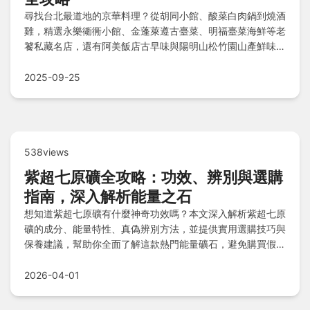
尋找台北最道地的京華料理？從胡同小館、酸菜白肉鍋到燒酒
雞，精選永樂衚衕小館、金蓬萊遵古臺菜、明福臺菜海鮮等老
饕私藏名店，還有阿美飯店古早味與陽明山松竹園山產鮮味，
完整收錄必點豬腳、熱炒等招牌菜，台北經典台菜美味一次掌
握！
2025-09-25
538views
紫超七原礦全攻略：功效、辨別與選購
指南，深入解析能量之石
想知道紫超七原礦有什麼神奇功效嗎？本文深入解析紫超七原
礦的成分、能量特性、真偽辨別方法，並提供實用選購技巧與
保養建議，幫助你全面了解這款熱門能量礦石，避免購買假貨
的困擾。
2026-04-01