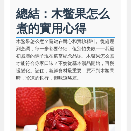
總結：木鳖果怎么
煮的實用心得
木鳖果怎么煮？關鍵在耐心和實驗精神。從處理
到烹調，每一步都要仔細，但別怕失敗——我最
初煮壞的鍋子現在還當紀念品呢。木鳖果怎么煮
才能符合你家口味？不妨從基本湯品開始，再慢
慢變化。記住，新鮮食材最重要，買不到木鳖果
時，冷凍的也行，但味道略差。