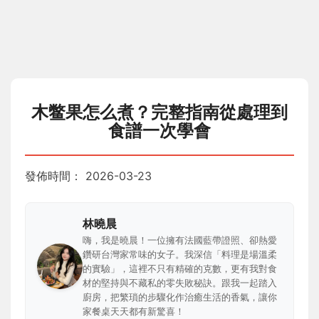
木鳖果怎么煮？完整指南從處理到
食譜一次學會
發佈時間：
2026-03-23
林曉晨
嗨，我是曉晨！一位擁有法國藍帶證照、卻熱愛
鑽研台灣家常味的女子。我深信「料理是場溫柔
的實驗」，這裡不只有精確的克數，更有我對食
材的堅持與不藏私的零失敗秘訣。跟我一起踏入
廚房，把繁瑣的步驟化作治癒生活的香氣，讓你
家餐桌天天都有新驚喜！