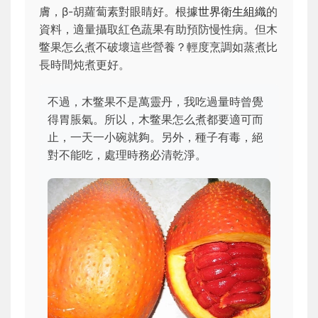
膚，β-胡蘿蔔素對眼睛好。根據
世界衛生組織
的
資料，適量攝取紅色蔬果有助預防慢性病。但木
鳖果怎么煮不破壞這些營養？輕度烹調如蒸煮比
長時間炖煮更好。
不過，木鳖果不是萬靈丹，我吃過量時曾覺
得胃脹氣。所以，木鳖果怎么煮都要適可而
止，一天一小碗就夠。另外，種子有毒，絕
對不能吃，處理時務必清乾淨。