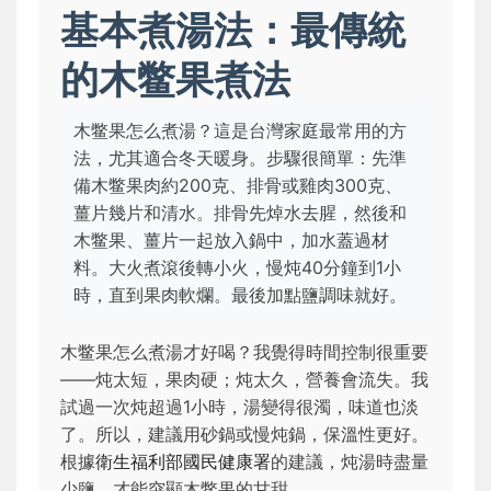
基本煮湯法：最傳統
的木鳖果煮法
木鳖果怎么煮湯？這是台灣家庭最常用的方
法，尤其適合冬天暖身。步驟很簡單：先準
備木鳖果肉約200克、排骨或雞肉300克、
薑片幾片和清水。排骨先焯水去腥，然後和
木鳖果、薑片一起放入鍋中，加水蓋過材
料。大火煮滾後轉小火，慢炖40分鐘到1小
時，直到果肉軟爛。最後加點鹽調味就好。
木鳖果怎么煮湯才好喝？我覺得時間控制很重要
——炖太短，果肉硬；炖太久，營養會流失。我
試過一次炖超過1小時，湯變得很濁，味道也淡
了。所以，建議用砂鍋或慢炖鍋，保溫性更好。
根據
衛生福利部國民健康署
的建議，炖湯時盡量
少鹽，才能突顯木鳖果的甘甜。