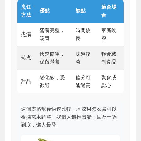
烹饪
適合場
優點
缺點
方法
合
營養完整，
時間較
家庭晚
煮湯
暖胃
長
餐
快速簡單，
味道較
輕食或
蒸煮
保留營養
淡
副食品
變化多，受
糖分可
聚會或
甜品
歡迎
能過高
點心
這個表格幫你快速比較，木鳖果怎么煮可以
根據需求調整。我個人最推煮湯，因為一鍋
到底，懶人最愛。