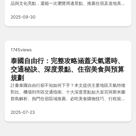
品與文化亮點，還能一次瀏覽周邊景點、推薦住宿及道地美
食，常見QA解答助你輕鬆規劃深度文化之旅！
2025-09-30
1745views
泰國自由行：完整攻略涵蓋天氣選時、
交通秘訣、深度景點、住宿美食與預算
規劃
計畫泰國自由行卻不知如何下手？本文提供主要地區天氣特徵
對比、機場到市區交通指南、十大深度景點如大皇宮與斯米蘭
群島解析、熱門住宿區域推薦、必吃美食購物技巧、行程規劃
建議及預算範圍，還解答治安與雨季常見疑問，助你避開雷點
輕鬆玩轉！
2025-07-23