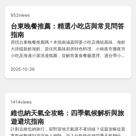
952views
台東晚餐推薦：精選小吃店與常見問答
指南
尋找台東晚餐推薦嗎？本指南涵蓋阿婆小吃店傳統風味、海鮮
大排檔新鮮海鮮、原住民風味廚房特色料理、小林夜市攤夜市
小吃及海邊小屋浪漫氛圍，並解答素食餐廳選擇、適合帶小孩
的親子友善環境及預約需求，助您輕鬆規劃完美台東晚餐體
驗。
2025-10-29
1414views
維也納天氣全攻略：四季氣候解析與旅
遊避坑指南
計劃去維也納旅行，卻對當地天氣摸不著頭緒？這篇攻略從真
實氣候數據到資深旅人經驗，深入分析維也納四季天氣變化，