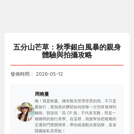
五分山芒草：秋季銀白風暴的親身
體驗與拍攝攻略
發佈時間：
2026-05-12
周曉蔓
嗨！我是曉蔓。擁有觀光管理背景的我，不只是
愛旅行，更熱衷於鑽研如何把每一分預算發揮到
極致。我深信「高 CP 值」不代表克難，而是一
種聰明的旅行美學。在這裡，我會幫你把複雜的
交通與門票變簡單，帶你繞過觀光客陷阱，直達
隱藏版私房景點！