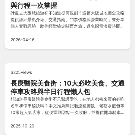
與行程一次掌握
計畫去大阪城旅遊卻不知道從何規劃？這篇大阪城地圖全攻略
提供詳細景點介紹、交通指南、門票價格與營業時間，並分享
個人實戰經驗，助你輕鬆搞定關西之旅，避免踩雷浪費時間。
2026-04-16
6225views
長庚醫院美食街：10大必吃美食、交通
停車攻略與半日行程懶人包
想知道長庚醫院美食街不只醫護愛吃，在地人都衝來買的必吃
名單和停車秘訣嗎？本文推薦陳記順流豬腳飯、老蔡水煎包等
10家超人氣店家，從便當到甜點一次收服，並提供開車騎車
停車聰明方式，搭配下午悠閒半日吃透透攻略與常見問答，讓
您輕鬆享受美食之旅！
2025-10-20