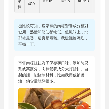
家
10-15
10-15
40-50
400
700
粽
從比較可知，客家粽的肉粽營養成分相對
健康，熱量和脂肪都較低。但風味上，北
部粽最香，這真是兩難。我建議輪流吃，
平衡一下。
市售肉粽往往為了保存和口味，添加防腐
劑或高鹽分，肉粽營養成分大打折扣。自
製的話，能控制材料，比如我用低鈉醬
油，鈉含量就降很多。