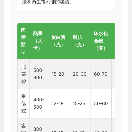
法和
衛生福利部
的建議。
肉
熱量
碳水化
鈉
粽
蛋白質
脂肪
（大
合物
（毫
類
（克）
（克）
卡）
（克）
克）
型
北
500-
800-
部
15-20
20-30
60-70
600
1000
粽
南
400-
600-
部
12-18
15-25
50-60
500
800
粽
客
300-
500-