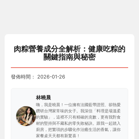
肉粽營養成分全解析：健康吃粽的
關鍵指南與秘密
發佈時間：
2026-01-26
林曉晨
嗨，我是曉晨！一位擁有法國藍帶證照、卻熱愛
鑽研台灣家常味的女子。我深信「料理是場溫柔
的實驗」，這裡不只有精確的克數，更有我對食
材的堅持與不藏私的零失敗秘訣。跟我一起踏入
廚房，把繁瑣的步驟化作治癒生活的香氣，讓你
家餐桌天天都有新驚喜！