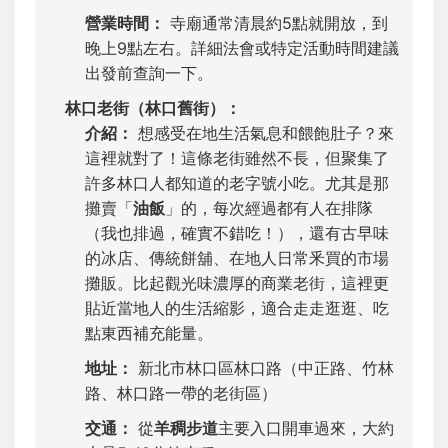
營業時間：
寺廟通常清晨約5點就開放，到
晚上9點左右。詳細法會或特定活動時間建議
出發前查詢一下。
林口老街（林口舊街）：
介紹：
想感受在地生活氣息和餵飽肚子？來
這裡就對了！這條老街雖然不長，但聚集了
許多林口人都知道的老字號小吃。尤其是那
攤賣「
油飯
」的，每次經過都有人在排隊
（我也排過，確實不錯吃！），還有古早味
的冰店、傳統餅舖、在地人日常釆買的市場
攤販。比起觀光味濃厚的商業老街，這裡更
貼近當地人的生活縮影，適合走走逛逛、吃
點東西補充能量。
地址：
新北市林口區林口路（中正路、竹林
路、林口路一帶的老街區）
交通：
從
羊稠步道
主要入口開車過來，大約