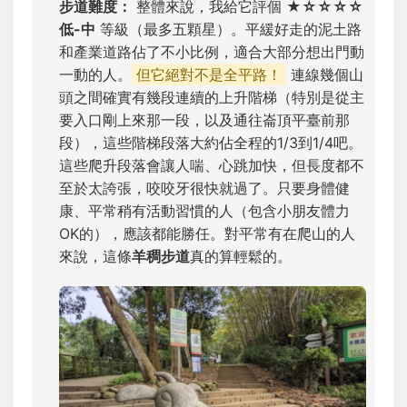
步道難度：
整體來說，我給它評個
★☆☆☆☆
低-中
等級（最多五顆星）。平緩好走的泥土路
和產業道路佔了不小比例，適合大部分想出門動
一動的人。
但它絕對不是全平路！
連線幾個山
頭之間確實有幾段連續的上升階梯（特別是從主
要入口剛上來那一段，以及通往崙頂平臺前那
段），這些階梯段落大約佔全程的1/3到1/4吧。
這些爬升段落會讓人喘、心跳加快，但長度都不
至於太誇張，咬咬牙很快就過了。只要身體健
康、平常稍有活動習慣的人（包含小朋友體力
OK的），應該都能勝任。對平常有在爬山的人
來說，這條
羊稠步道
真的算輕鬆的。