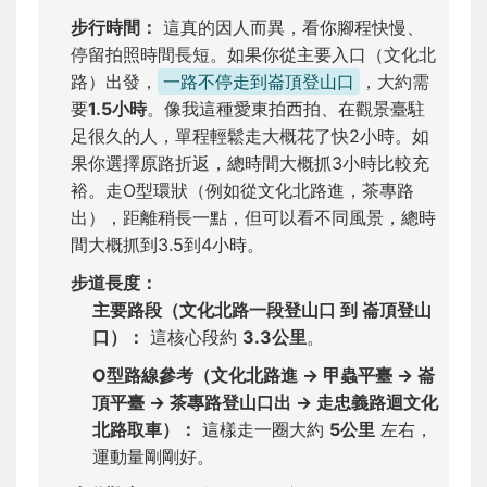
步行時間：
這真的因人而異，看你腳程快慢、
停留拍照時間長短。如果你從主要入口（文化北
路）出發，
一路不停走到崙頂登山口
，大約需
要
1.5小時
。像我這種愛東拍西拍、在觀景臺駐
足很久的人，單程輕鬆走大概花了快2小時。如
果你選擇原路折返，總時間大概抓3小時比較充
裕。走O型環狀（例如從文化北路進，茶專路
出），距離稍長一點，但可以看不同風景，總時
間大概抓到3.5到4小時。
步道長度：
主要路段（文化北路一段登山口 到 崙頂登山
口）：
這核心段約
3.3公里
。
O型路線參考（文化北路進 → 甲蟲平臺 → 崙
頂平臺 → 茶專路登山口出 → 走忠義路迴文化
北路取車）：
這樣走一圈大約
5公里
左右，
運動量剛剛好。