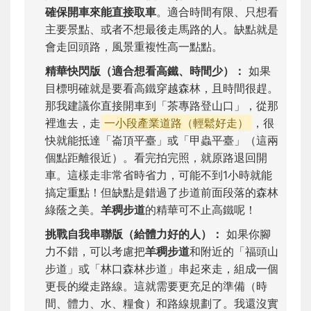
確保開車來能直接取車
。適合時間有限、只想看
主要景點、或者不想最後走馬路的人。缺點就是
會走回頭路，風景重複性高一點點。
精華快閃版（適合想看高鐵、時間少）：
如果
目標明確就是要看高鐵穿越森林，且時間很趕。
那我建議你直接開車到「茶專路登山口」，從那
裡進去，走
一小段產業道路（輕鬆好走）
，很
快就能抵達「崙頂平臺」或「甲蟲平臺」（這兩
個點距離很近）。看完拍完照，就原路退回開
車。這樣走非常省時省力，可能不到1小時就能
搞定重點！但缺點是錯過了步道前面段落的森林
綠蔭之美。
羊稠步道
的精華可不止高鐵呢！
挑戰自我串聯版（給體力好的人）：
如果你腳
力不錯，可以考慮把
羊稠步道
和附近的「福頭山
步道」或「林口森林步道」串起來走，組成一個
更長的縱走路線。這就需要更充足的準備（時
間、體力、水、糧食）和路線規劃了。我還沒實