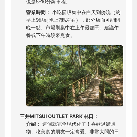
也是5-10分鐘車程。
營業時間：
小吃攤販集中在白天到傍晚（約
早上9點到晚上7點左右），部分店面可能開
晚一點。市場則集中在上午最熱鬧。建議午
餐或下午時段來覓食。
三井MITSUI OUTLET PARK 林口：
介紹：
這個就完全現代化了！喜歡逛街購
物、吃美食的朋友一定會愛。非常大間的日