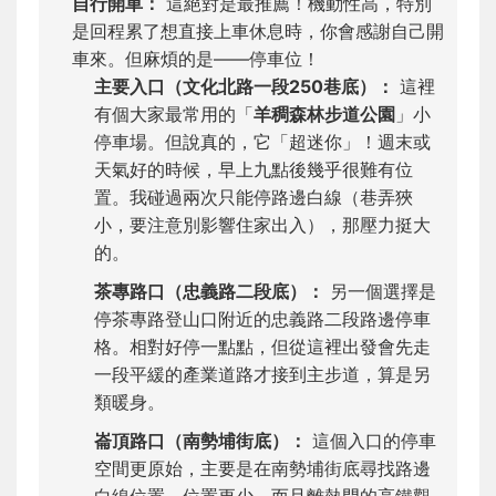
自行開車：
這絕對是最推薦！機動性高，特別
是回程累了想直接上車休息時，你會感謝自己開
車來。但麻煩的是——停車位！
主要入口（文化北路一段250巷底）：
這裡
有個大家最常用的「
羊稠森林步道公園
」小
停車場。但說真的，它「超迷你」！週末或
天氣好的時候，早上九點後幾乎很難有位
置。我碰過兩次只能停路邊白線（巷弄狹
小，要注意別影響住家出入），那壓力挺大
的。
茶專路口（忠義路二段底）：
另一個選擇是
停茶專路登山口附近的忠義路二段路邊停車
格。相對好停一點點，但從這裡出發會先走
一段平緩的產業道路才接到主步道，算是另
類暖身。
崙頂路口（南勢埔街底）：
這個入口的停車
空間更原始，主要是在南勢埔街底尋找路邊