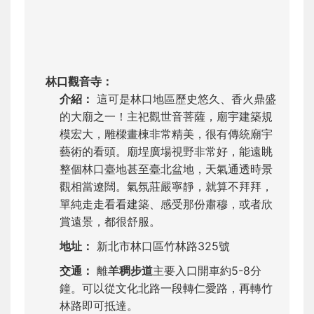
林口觀音寺：
介紹：
這可是林口地區歷史悠久、香火鼎盛
的大廟之一！主祀觀世音菩薩，廟宇建築規
模宏大，雕樑畫棟非常精美，很有傳統廟宇
藝術的看頭。廟埕廣場視野非常好，能遠眺
整個林口臺地甚至臺北盆地，天氣通透時景
觀相當遼闊。氣氛莊嚴寧靜，就算不拜拜，
單純走走看看建築、感受那份肅穆，或者欣
賞遠景，都很舒服。
地址：
新北市林口區竹林路325號
交通：
離
羊稠步道
主要入口開車約5-8分
鐘。可以從文化北路一段轉仁愛路，再轉竹
林路即可抵達。