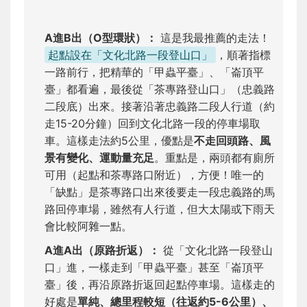
A進B出（O型環狀）：
這是我最推薦的走法！
起點設在「文化北路一段登山口」
，順著指標
一路前行，把精華的「甲蟲平臺」、「崙頂平
臺」都看遍，最後從「茶專路登山口」（忠義路
二段底）出來。接著沿著忠義路二段人行道（約
走15-20分鐘）回到文化北路一段的停車場取
車。這樣走法約5公里，優點是
不走回頭路、風
景有變化、運動量充足
。重點是，兩頭都有廁所
可用（起點和茶專路口附近），方便！唯一的
「缺點」是茶專路口出來後要走一段忠義路的馬
路回停車場，雖然有人行道，但大太陽或下雨天
會比較阿雜一點。
A進A出（原路折返）：
從「文化北路一段登山
口」進，一樣走到「甲蟲平臺」甚至「崙頂平
臺」後，再沿原路折返回起點停車場。這樣走的
好處是
單純、總里程較短（往返約5-6公里）、