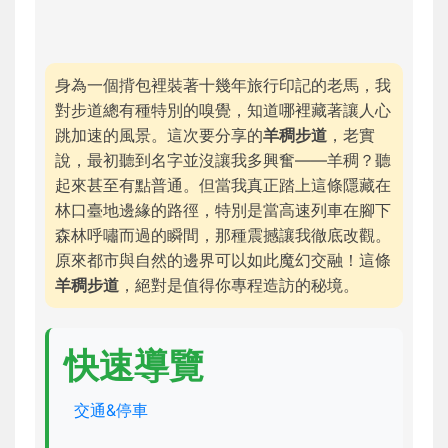
身為一個揹包裡裝著十幾年旅行印記的老馬，我
對步道總有種特別的嗅覺，知道哪裡藏著讓人心
跳加速的風景。這次要分享的
羊稠步道
，老實
說，最初聽到名字並沒讓我多興奮——羊稠？聽
起來甚至有點普通。但當我真正踏上這條隱藏在
林口臺地邊緣的路徑，特別是當高速列車在腳下
森林呼嘯而過的瞬間，那種震撼讓我徹底改觀。
原來都市與自然的邊界可以如此魔幻交融！這條
羊稠步道
，絕對是值得你專程造訪的秘境。
快速導覽
交通&停車