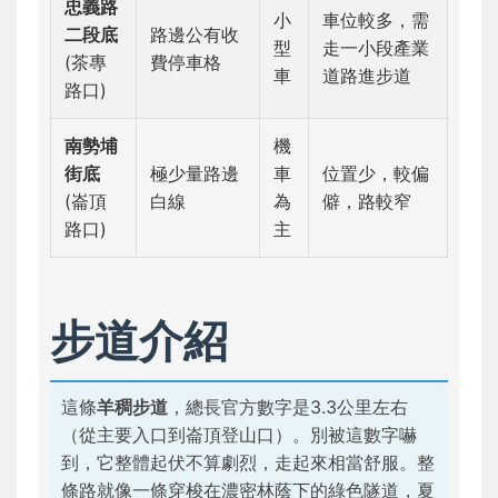
忠義路
小
車位較多，需
二段底
路邊公有收
型
走一小段產業
(茶專
費停車格
車
道路進步道
路口)
南勢埔
機
街底
極少量路邊
車
位置少，較偏
(崙頂
白線
為
僻，路較窄
路口)
主
步道介紹
這條
羊稠步道
，總長官方數字是3.3公里左右
（從主要入口到崙頂登山口）。別被這數字嚇
到，它整體起伏不算劇烈，走起來相當舒服。整
條路就像一條穿梭在濃密林蔭下的綠色隧道，夏