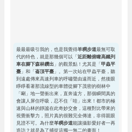
最最最吸引我的，也是我覺得
羊稠步道
最無可取
代的特色，就是那幾個可以「
近距離俯瞰高鐵列
車在腳下森林鑽出
」的觀景點！尤其是「
甲蟲平
臺
」和「
崙頂平臺
」。第一次站在甲蟲平臺，聽
到遠處傳來高速列車的呼嘯聲由遠而近，然後眼
睜睜看著那流線型的車體從腳下茂密的樹林中
「唰」地一聲衝出來，直奔遠方，那個瞬間真的
會讓人屏住呼吸，忍不住「哇」出來！都市的極
速與山林的靜謐在此奇妙交會，這種對比帶來的
視覺衝擊力，照片真的很難完全傳達，非得親眼
見證不可。為什麼
羊稠步道
能讓攝影愛好者一再
造訪？就是為了捕捉這獨一無二的畫面！