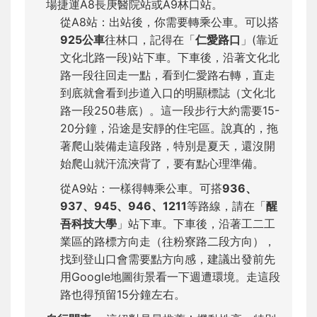
場捷運A8長庚醫院站或A9林口站。
從A8站：出站後，你需要轉乘公車。可以搭
925公車
往林口，記得在「
仁愛路口
」(靠近
文化北路一段)站下車。下車後，沿著文化北
路一段往回走一點，看到仁愛路右轉，直走
到底就會看到步道入口的明顯標誌（文化北
路一段250巷底）。這一段步行大約需要15-
20分鐘，沿途是安靜的住宅區。說真的，拖
著爬山裝備走這段路，特別是夏天，還沒開
始爬山就汗流浹背了，要有點心理準備。
從A9站：一樣得轉乘公車。可搭
936、
937、945、946、1211
等路線，請在「
醒
吾科技大學
」站下車。下車後，沿著工二工
業區的路標方向走（往粉寮路二段方向），
找到登山口會需要點方向感，建議出發前先
用Google地圖街景看一下週遭環境。走這段
路也得預留15分鐘左右。