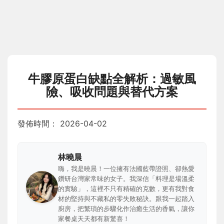
牛膠原蛋白缺點全解析：過敏風
險、吸收問題與替代方案
發佈時間：
2026-04-02
林曉晨
嗨，我是曉晨！一位擁有法國藍帶證照、卻熱愛
鑽研台灣家常味的女子。我深信「料理是場溫柔
的實驗」，這裡不只有精確的克數，更有我對食
材的堅持與不藏私的零失敗秘訣。跟我一起踏入
廚房，把繁瑣的步驟化作治癒生活的香氣，讓你
家餐桌天天都有新驚喜！