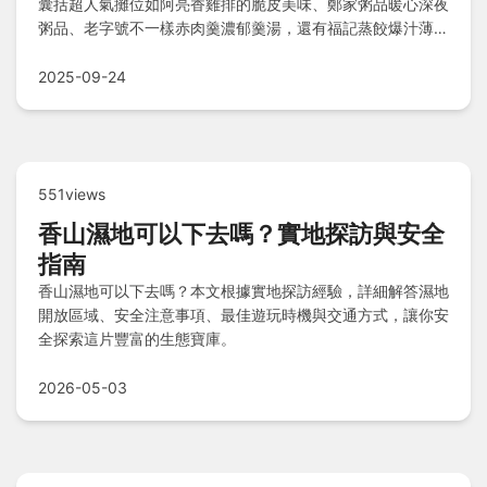
囊括超人氣攤位如阿亮香雞排的脆皮美味、鄭家粥品暖心深夜
粥品、老字號不一樣赤肉羹濃郁羹湯，還有福記蒸餃爆汁薄皮
與大胖豬油拌麵古早香氣，更不能錯過現炸白糖粿；住宿則鄰
近單人房站前館、承億輕旅等舒適選擇，讓美食之旅後輕鬆休
2025-09-24
憩，體驗完整夜市風情。
551views
香山濕地可以下去嗎？實地探訪與安全
指南
香山濕地可以下去嗎？本文根據實地探訪經驗，詳細解答濕地
開放區域、安全注意事項、最佳遊玩時機與交通方式，讓你安
全探索這片豐富的生態寶庫。
2026-05-03