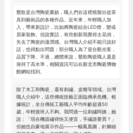
鶯歌是台灣陶瓷重鎮，職人們在這裡燒製出從茶
具到藝術品的各種作品。近年來，年輕職人加
入，帶來新設計，比如將陶瓷結合LED燈，變成
居家裝飾。但說實話，有些創新我覺得太花俏，
失去了陶瓷的溫潤感。台灣職人介紹不能只說好
話，也得點出問題：部分職人為了迎合觀光客，
品質下降。不過，總體來說，鶯歌陶瓷職人還是
保持了高水準，相關資訊可以在
新北市陶瓷博物
館網站
找到。
除了木工和陶瓷，還有刺繡、皮雕等領域。台灣
職人介紹中，這些傳統技藝正面臨傳承危機。根
據統計，全台傳統工藝職人平均年齡超過50
歲，年輕接班人不夠。我問過一位刺繡阿姨，她
說：「現在機器繡得快又便宜，手繡誰要買？」
但她也自豪地展示作品——一幅鳳凰圖，針腳細