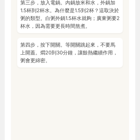
第三步，放入電鍋。內鍋放米和水，外鍋加
1.5杯到2杯水。為什麼是1.5到2杯？這取決於
粥的類型。白粥外鍋1.5杯水就夠；廣東粥要2
杯水，因為需要更長時間熬煮。
第四步，按下開關。等開關跳起來，不要馬
上開蓋。燜20到30分鐘，讓餘熱繼續作用，
粥會更綿密。