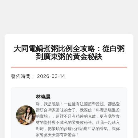
大同電鍋煮粥比例全攻略：從白粥
到廣東粥的黃金秘訣
發佈時間：
2026-03-14
林曉晨
嗨，我是曉晨！一位擁有法國藍帶證照、卻熱愛
鑽研台灣家常味的女子。我深信「料理是場溫柔
的實驗」，這裡不只有精確的克數，更有我對食
材的堅持與不藏私的零失敗秘訣。跟我一起踏入
廚房，把繁瑣的步驟化作治癒生活的香氣，讓你
家餐桌天天都有新驚喜！