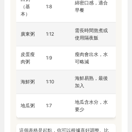
綿密口感，適合
（基
1:8
早餐
本）
需長時間熬煮或
廣東粥
1:12
使用隔夜飯
皮蛋瘦
瘦肉會出水，水
1:9
肉粥
可略減
海鮮易熟，最後
海鮮粥
1:10
加入
地瓜含水分，水
地瓜粥
1:7
要少
這個表格是起點，你可以根據喜好調整。比