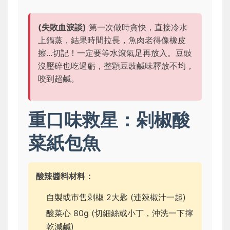
(失敗血淚談)
第一次做時貪快，直接冷水
上鍋蒸，結果時間拉長，魚肉老得像橡皮
擦...切記！一定要等水滾氣足再放入。豆豉
沒壓碎也吃過虧，整顆豆豉鹹味釋放不均，
咬到超鹹。
重口味救星：剁椒酸
菜紙包魚
酸辣醬料材料：
自製或市售剁椒 2大匙 (連辣椒汁一起)
酸菜心 80g (切細絲或小丁，沖洗一下擰
乾減鹹)