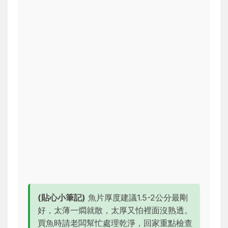
(貼心小筆記)
魚片厚度建議1.5-2公分最剛
好，太薄一燜就散，太厚又怕裡面沒熟透。
買魚時請老闆幫忙處理乾淨，回家重點檢查