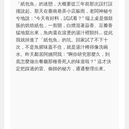
「紙包魚」的迷戀，大概要從三年前那次誤打誤
撞說起。那天在臺南巷弄小店躲雨，老闆神秘兮
兮地說："今天有好料，試試看？" 端上桌是個鼓
脹的烘焙紙包，一剪開，白煙混著蒜香、豆瓣香
猛地竄出來，魚肉還在滾燙的湯汁裡顫抖... 從此
我就掉進了「紙包魚」的坑。回家試了不下十
次，不是魚腥味蓋不住，就是湯汁稀得像洗碗
水。昨天鄰居阿姨問我："啊你研究那麼久，到
底怎麼做出餐廳那種香死人的味道啦？" 這才決
定把踩過的雷、偷師的秘方，通通整理出來。