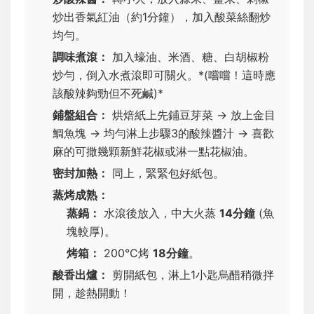
炒出香氣紅油（約1分鐘），加入酸菜絲翻炒
均勻。
調味煮滾：
加入蠔油、米酒、糖、白胡椒粉
炒勻，倒入水煮滾即可關火。*(嚐嚐！這時應
該酸辣夠勁但不死鹹)*
鋪盤組合：
烘焙紙上先鋪豆芽菜 → 放上金目
鯛魚塊 → 均勻淋上步驟3的酸辣醬汁 → 喜歡
麻的可撒幾顆新鮮花椒或淋一點花椒油。
密封加熱：
同上，緊緊包好紙包。
蒸烤成熟：
蒸鍋：
水滾後放入，中大火蒸
14分鐘
(魚
塊較厚)。
烤箱：
200°C烤
18分鐘
。
酸香出爐：
剪開紙包，淋上1小匙烏醋稍微拌
開，趁熱開動！