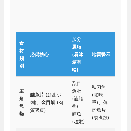
加分
食
選項
材
必備核心
(看冰
地雷警示
類
箱有
別
啥)
蝨目
秋刀魚
主
魚肚
鱸魚片
(鮮甜少
(腥味
角
(油脂
刺)、
金目鯛
(肉
重)、薄
魚
香)、
質緊實)
肉魚片
類
鱈魚
(易煮散)
(超嫩)