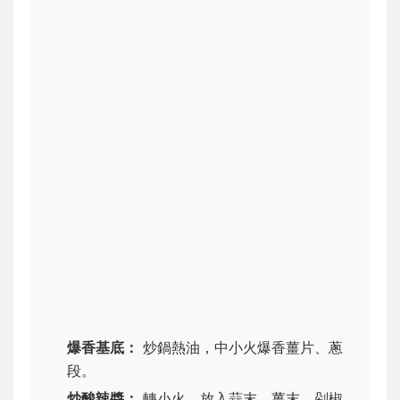
爆香基底：
炒鍋熱油，中小火爆香薑片、蔥
段。
炒酸辣醬：
轉小火，放入蒜末、薑末、剁椒