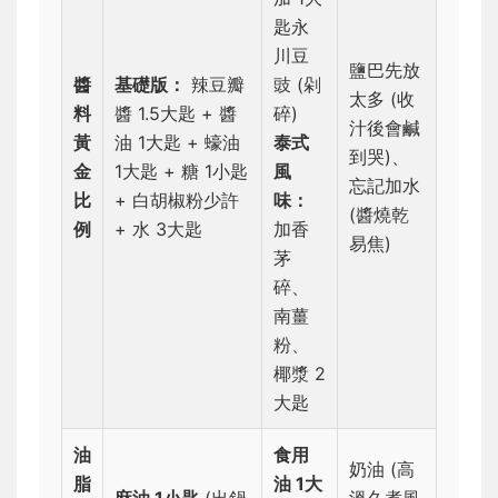
匙永
川豆
鹽巴先放
醬
基礎版：
辣豆瓣
豉 (剁
太多 (收
料
醬 1.5大匙 + 醬
碎)
汁後會鹹
黃
油 1大匙 + 蠔油
泰式
到哭)、
金
1大匙 + 糖 1小匙
風
忘記加水
比
+ 白胡椒粉少許
味：
(醬燒乾
例
+ 水 3大匙
加香
易焦)
茅
碎、
南薑
粉、
椰漿 2
大匙
油
食用
奶油 (高
脂
油 1大