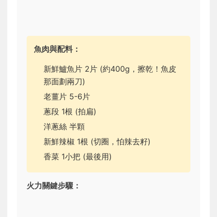
魚肉與配料：
新鮮鱸魚片 2片 (約400g，擦乾！魚皮
那面劃兩刀)
老薑片 5-6片
蔥段 1根 (拍扁)
洋蔥絲 半顆
新鮮辣椒 1根 (切圈，怕辣去籽)
香菜 1小把 (最後用)
火力關鍵步驟：