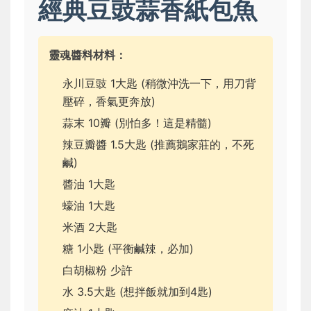
經典豆豉蒜香紙包魚
靈魂醬料材料：
永川豆豉 1大匙 (稍微沖洗一下，用刀背
壓碎，香氣更奔放)
蒜末 10瓣 (別怕多！這是精髓)
辣豆瓣醬 1.5大匙 (推薦鵝家莊的，不死
鹹)
醬油 1大匙
蠔油 1大匙
米酒 2大匙
糖 1小匙 (平衡鹹辣，必加)
白胡椒粉 少許
水 3.5大匙 (想拌飯就加到4匙)