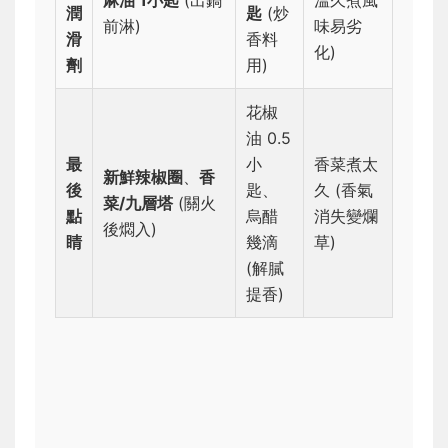
麻油 1小匙
(出鍋
溫久煮風
潤
匙
(炒
前淋)
味易劣
滑
香料
化)
劑
用)
花椒
油 0.5
最
小
香菜煮太
新鮮辣椒圈
、
香
後
匙、
久 (香氣
菜/九層塔
(關火
點
烏醋
消失變爛
後燜入)
睛
幾滴
草)
(解膩
提香)