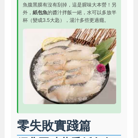
魚腹黑膜有沒有刮掉，這是腥味大本營！另
外，
紙包魚
的醬汁拌飯一絕，水可以多放半
杯（變成3.5大匙），湯汁多些更過癮。
零失敗實踐篇