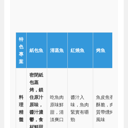
特
色
紙包魚
清蒸魚
紅燒魚
烤魚
專
案
密閉紙
包蒸
烤，鎖
料
住原汁
吃魚肉
醬汁入
魚皮焦香
理
原味，
原味鮮
味，魚肉
酥脆，肉
精
醬汁濃
甜，清
緊實有嚼
質帶燻烤
髓
鬱，食
淡爽口
勁
風味
材鮮甜