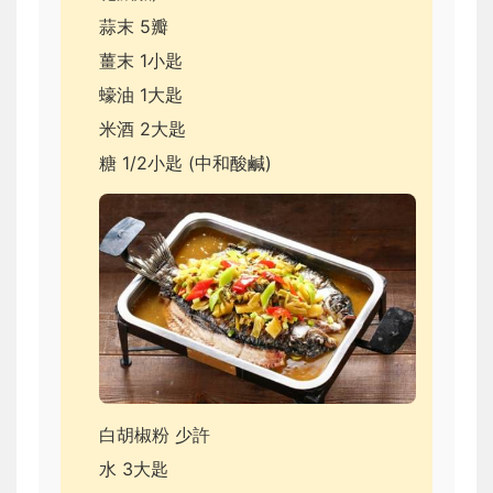
蒜末 5瓣
薑末 1小匙
蠔油 1大匙
米酒 2大匙
糖 1/2小匙 (中和酸鹹)
白胡椒粉 少許
水 3大匙