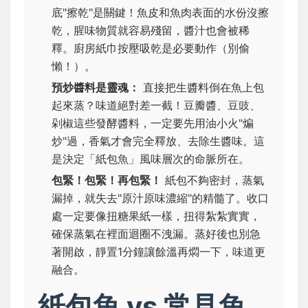
底"擦乾"是關鍵！魚皮和魚肉表面的水份沒擦
乾，腥味物質就容易殘留，醬汁也會被稀
釋。廚房紙巾按壓吸乾是必要動作（別偷
懶！）。
預炒醬料是靈魂：
直接把生醬料倒在魚上包
起來蒸？味道絕對差一截！豆瓣醬、豆豉、
剁椒這些發酵醬料，一定要先用油小火"煸
炒"過，香氣才會完全釋放、去除生醬味。這
是決定「紙包魚」風味層次的命脈所在。
包緊！包緊！再包緊！
紙包不夠密封，蒸氣
漏掉，就失去"原汁原味濃縮"的精髓了。收口
處一定要像扭糖果紙一樣，扭得紮紮實實，
確保蒸氣在裡面迴圈不洩漏。蒸好後也別急
著開啟，靜置1分鐘讓餘溫再燜一下，味道更
融合。
紙包魚 vs 常見魚