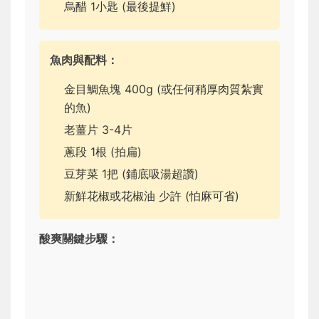
烏醋 1小匙 (最後提鮮)
魚肉與配料：
金目鯛魚塊 400g (或任何稍厚肉質紮實
的魚)
老薑片 3-4片
蔥段 1根 (拍扁)
豆芽菜 1把 (鋪底吸湯超讚)
新鮮花椒或花椒油 少許 (怕麻可省)
酸爽關鍵步驟：