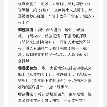
火爆香薑片、蔥段、豆豉碎，聞到濃鬱豆豉
香氣後（約1分鐘），立刻轉小火放蒜末、辣
豆瓣醬炒出紅油。*(蒜末太早下會苦，切記小
火！)*
調靈魂醬：
鍋中倒入醬油、蠔油、米酒、
糖、白胡椒粉，稍微煮滾一下讓酒氣揮發
（聞起來沒刺鼻酒味），再加入水煮滾即關
火。淋入麻油拌勻，醬汁完成！嚐一下鹹
淡，這時味道要稍淡一點點，因為後面收汁
會變鹹。
疊疊樂包魚：
取一大張烘焙紙鋪在深盤或烤
碗上（紙要夠大！）。依序鋪上：洋蔥絲 →
鱸魚片（魚皮朝下接觸洋蔥）→ 均勻淋上步
驟2的靈魂醬汁 → 撒上辣椒圈。
密封魔法：
拎起烘焙紙四角，像包禮物一樣
緊緊收攏在魚上方，扭緊！一定要密封！