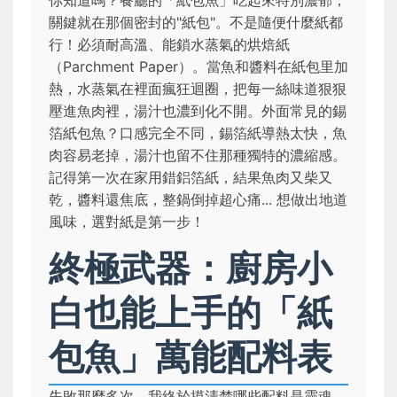
你知道嗎？餐廳的「紙包魚」吃起來特別濃郁，
關鍵就在那個密封的"紙包"。不是隨便什麼紙都
行！必須耐高溫、能鎖水蒸氣的烘焙紙
（Parchment Paper）。當魚和醬料在紙包里加
熱，水蒸氣在裡面瘋狂迴圈，把每一絲味道狠狠
壓進魚肉裡，湯汁也濃到化不開。外面常見的錫
箔紙包魚？口感完全不同，錫箔紙導熱太快，魚
肉容易老掉，湯汁也留不住那種獨特的濃縮感。
記得第一次在家用錯鋁箔紙，結果魚肉又柴又
乾，醬料還焦底，整鍋倒掉超心痛... 想做出地道
風味，選對紙是第一步！
終極武器：廚房小
白也能上手的「紙
包魚」萬能配料表
失敗那麼多次，我終於摸清楚哪些配料是靈魂，