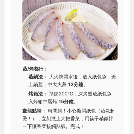
蒸/烤都行：
蒸鍋法：
大火燒開水後，放入紙包魚，蓋
上鍋蓋，中大火蒸
12分鐘
。
烤箱法：
預熱200°C，深烤盤放紙包魚，
入烤箱中層烤
15分鐘
。
畫龍點睛：
時間到！小心撕開紙包（蒸氣超
燙！），立刻撒上大把香菜，用筷子稍微拌
一下讓香菜接觸熱氣。完成！