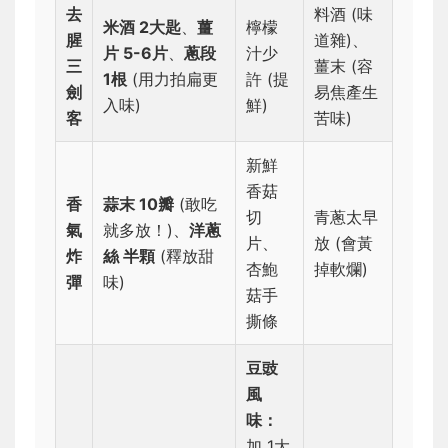
去
料酒 (味
米酒 2大匙
、
薑
檸檬
腥
道雜)、
片 5-6片
、
蔥段
汁少
三
薑末 (容
1根
(用力拍扁更
許 (提
劍
易焦產生
入味)
鮮)
客
苦味)
新鮮
香菇
香
蒜末 10瓣
(敢吃
切
青蔥太早
氣
就多放！)、
洋蔥
片、
放 (會黃
炸
絲 半顆
(釋放甜
杏鮑
掉軟爛)
彈
味)
菇手
撕條
豆豉
風
味：
加 1大