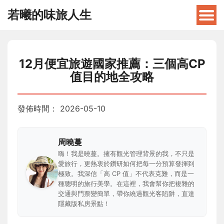
若曦的味旅人生
12月便宜旅遊國家推薦：三個高CP
值目的地全攻略
發佈時間：
2026-05-10
周曉蔓
嗨！我是曉蔓。擁有觀光管理背景的我，不只是
愛旅行，更熱衷於鑽研如何把每一分預算發揮到
極致。我深信「高 CP 值」不代表克難，而是一
種聰明的旅行美學。在這裡，我會幫你把複雜的
交通與門票變簡單，帶你繞過觀光客陷阱，直達
隱藏版私房景點！