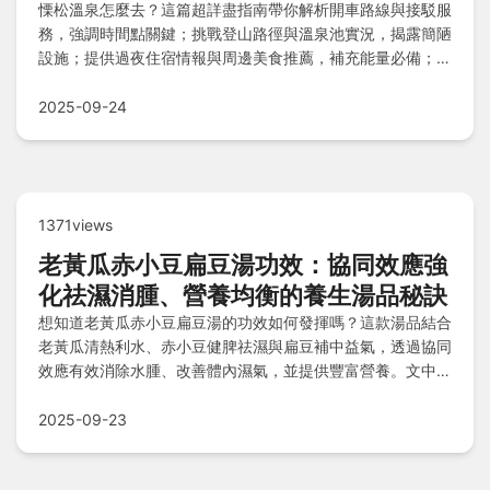
慄松溫泉怎麼去？這篇超詳盡指南帶你解析開車路線與接駁服
務，強調時間點關鍵；挑戰登山路徑與溫泉池實況，揭露簡陋
設施；提供過夜住宿情報與周邊美食推薦，補充能量必備；規
劃兩天一夜行程、費用預算公開，並附血淚教訓裝備清單，解
答所有常見疑問，助你順利探險！
2025-09-24
1371views
老黃瓜赤小豆扁豆湯功效：協同效應強
化祛濕消腫、營養均衡的養生湯品秘訣
想知道老黃瓜赤小豆扁豆湯的功效如何發揮嗎？這款湯品結合
老黃瓜清熱利水、赤小豆健脾祛濕與扁豆補中益氣，透過協同
效應有效消除水腫、改善體內濕氣，並提供豐富營養。文中解
析營養價值亮點、禁忌人群如體質虛寒者需謹慎，還分享挑選
食材技巧、家常煲湯步驟及Q&A解惑水腫原理與煮豆訣竅，
2025-09-23
助你正確飲用提升健康效果。