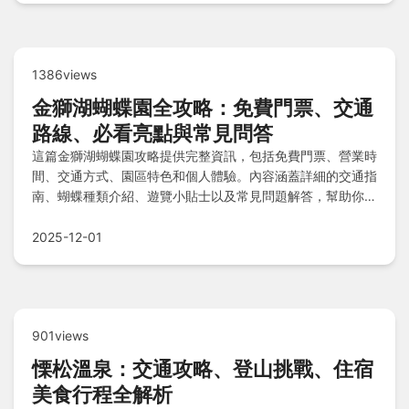
1386views
金獅湖蝴蝶園全攻略：免費門票、交通
路線、必看亮點與常見問答
這篇金獅湖蝴蝶園攻略提供完整資訊，包括免費門票、營業時
間、交通方式、園區特色和個人體驗。內容涵蓋詳細的交通指
南、蝴蝶種類介紹、遊覽小貼士以及常見問題解答，幫助你輕
鬆規劃高雄之旅，探索這個生態天堂。從實用建議到潛在需
求，一應俱全，確保你的旅程順利難忘。
2025-12-01
901views
慄松溫泉：交通攻略、登山挑戰、住宿
美食行程全解析