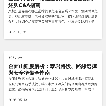
紹與Q&A指南
您想知道嘉義有哪些必嚐的草魚湯名店嗎？本文一覽阿財草魚
湯、林記古早味、老張魚湯等熱門店家，從阿嬤的灶腳到漁夫
食堂，詳細介紹嘉義草魚湯專賣店特色，並透過Q&A時間解
答常見疑問，帶您輕鬆探索道地古早味魚湯的美味世界！
2025-10-31
308views
金面山難度解析：攀岩路段、路線選擇
與安全準備全指南
金面山到底有多難？這條台北近郊的步道以其裸露岩壁聞名，
但真的適合新手或親子嗎？本文將深入剖析金面山各路段實際
難度、必備裝備與安全須知，並分享親身攀爬經驗，幫助你判
斷自己是否適合挑戰。
2026-05-13