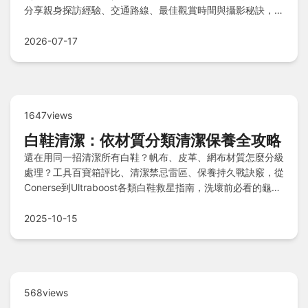
分享親身探訪經驗、交通路線、最佳觀賞時間與攝影秘訣，帶
你避開人潮，享受城市中的自然寧靜。
2026-07-17
1647views
白鞋清潔：依材質分類清潔保養全攻略
還在用同一招清潔所有白鞋？帆布、皮革、網布材質怎麼分級
處理？工具百寶箱評比、清潔禁忌雷區、保養持久戰訣竅，從
Conerse到Ultraboost各類白鞋救星指南，洗壞前必看的龜毛
重點懶人包都在這！
2025-10-15
568views