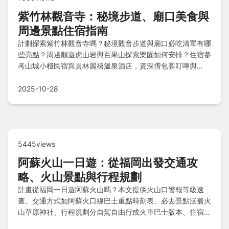
紫竹林觀音寺：秘境步道、廟口美食與
周邊景點住宿指南
計劃探索紫竹林觀音寺嗎？秘境觀音步道與廟口必吃清單有哪
些亮點？周邊順遊虎山岩與百果山探索樂園如何安排？住宿參
考山城小棧民宿與員林麗禧溫泉酒店，資深揹包客叮嚀與
Q&A解答素食餐廳、停車便利性與寵物參拜疑問。
2025-10-28
5445views
阿蘇火山一日遊：從福岡出發交通攻
略、火山景點與行程規劃
計畫從福岡一日遊阿蘇火山嗎？本文提供火山口警報等級速
查、交通方式如阿蘇火口線巴士重點時刻表、必去景點涵蓋火
山草原神社、行程規劃分自駕自由行或火車巴士版本、住宿推
薦及火山腳美食巡禮，還有Q&A快問快答，讓您高效安排旅