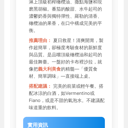
淋上頂級初榨橄欖油、撒點海鹽和現
磨黑胡椒。番茄的酸甜、水牛起司的
濃鬱奶香與獨特彈性、羅勒的清香、
橄欖油的果香，在口中構成完美的平
衡。
推薦理由：
夏日救星！清爽開胃，製
作超簡單，卻極度考驗食材的新鮮度
與品質。是品嚐頂級橄欖油和起司的
最佳舞臺。一盤好的卡布裡沙拉，就
像把
義大利美食
的精髓—「優質食
材、簡單調味」—直接端上桌。
搭配建議：
完美的前菜或輕午餐。搭
配冰涼的白酒，如Vermentino或
Fiano，或是不甜的氣泡水。不建議配
味道重的飲料。
實用資訊