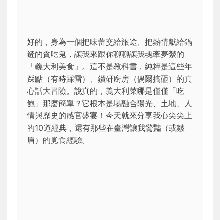
好的，身為一個把味蕾交給旅途、把熱情獻給鍋
鏟的貪吃鬼，讓我來跟你聊聊讓我魂牽夢縈的
「義大利美食」。這不是教科書，純粹是這些年
踩點（有時踩雷）、鑽研廚房（偶爾搞砸）的真
心話大冒險。說真的，義大利菜哪是僅僅「吃
飽」那麼簡單？它根本是場融合陽光、土地、人
情與歷史的感官盛宴！今天就來分享我心尖尖上
的10道經典，還有那些在臺灣讓我驚豔（或皺
眉）的覓食經驗。