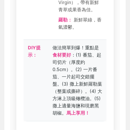
Virgin），帶有新鮮
青草或果香為佳。
羅勒：
新鮮翠綠，香
氣濃鬱。
DIY提
做法簡單到爆！重點是
示：
食材要好
：(1) 番茄、起
司切片（厚度約
0.5cm）。(2) 一片番
茄、一片起司交錯擺
盤。(3) 撒上新鮮羅勒葉
（整葉或撕碎）。(4) 大
方淋上頂級橄欖油。(5)
撒上適量海鹽和現磨黑
胡椒。
馬上享用！