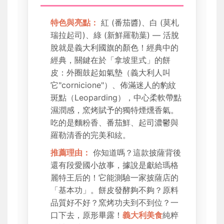
特色與亮點：
紅 (番茄醬)、白 (莫札
瑞拉起司)、綠 (新鮮羅勒葉) — 活脫
脫就是義大利國旗的顏色！經典中的
經典，關鍵在於「拿坡里式」的餅
皮：外圈鼓起如氣墊（義大利人叫
它"cornicione"）、佈滿迷人的豹紋
斑點（Leoparding），中心柔軟帶點
濕潤感，窯烤賦予的獨特煙燻香氣。
吃的是麵粉香、番茄鮮、起司濃鬱與
羅勒清香的完美和絃。
推薦理由：
你知道嗎？這款披薩背後
還有段愛國小故事，據說是獻給瑪格
麗特王后的！它能測驗一家披薩店的
「基本功」。餅皮發酵夠不夠？原料
品質好不好？窯烤功夫到不到位？一
口下去，原形畢露！
義大利美食
純粹