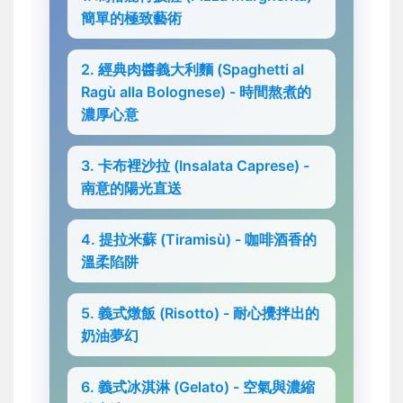
簡單的極致藝術
2. 經典肉醬義大利麵 (Spaghetti al
Ragù alla Bolognese) - 時間熬煮的
濃厚心意
3. 卡布裡沙拉 (Insalata Caprese) -
南意的陽光直送
4. 提拉米蘇 (Tiramisù) - 咖啡酒香的
溫柔陷阱
5. 義式燉飯 (Risotto) - 耐心攪拌出的
奶油夢幻
6. 義式冰淇淋 (Gelato) - 空氣與濃縮