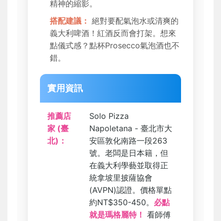
精神的縮影。
搭配建議：
絕對要配氣泡水或清爽的
義大利啤酒！紅酒反而會打架。想來
點儀式感？點杯Prosecco氣泡酒也不
錯。
實用資訊
推薦店
Solo Pizza
家 (臺
Napoletana - 臺北市大
北)：
安區敦化南路一段263
號。老闆是日本籍，但
在義大利學藝並取得正
統拿坡里披薩協會
(AVPN)認證。價格單點
約NT$350-450。
必點
就是瑪格麗特！
看師傅