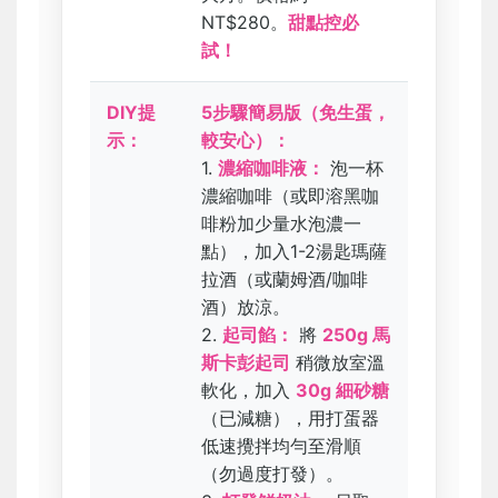
NT$280。
甜點控必
試！
DIY提
5步驟簡易版（免生蛋，
示：
較安心）：
1.
濃縮咖啡液：
泡一杯
濃縮咖啡（或即溶黑咖
啡粉加少量水泡濃一
點），加入1-2湯匙瑪薩
拉酒（或蘭姆酒/咖啡
酒）放涼。
2.
起司餡：
將
250g 馬
斯卡彭起司
稍微放室溫
軟化，加入
30g 細砂糖
（已減糖），用打蛋器
低速攪拌均勻至滑順
（勿過度打發）。