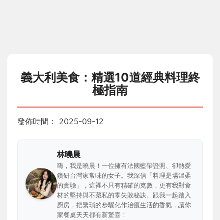
義大利美食：精選10道經典料理終
極指南
發佈時間：
2025-09-12
林曉晨
嗨，我是曉晨！一位擁有法國藍帶證照、卻熱愛
鑽研台灣家常味的女子。我深信「料理是場溫柔
的實驗」，這裡不只有精確的克數，更有我對食
材的堅持與不藏私的零失敗秘訣。跟我一起踏入
廚房，把繁瑣的步驟化作治癒生活的香氣，讓你
家餐桌天天都有新驚喜！