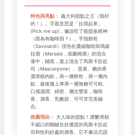
特色與亮點：
義大利甜點之王（我封
的！）。字面意思是「拉我起來」
(Pick me up)，據說吃了能提振精神
（因為有咖啡因？）。手指餅乾
（Savoiardi）浸泡在濃縮咖啡與瑪薩
拉酒（Marsala，或蘭姆酒）的混合
液中，鋪底，蓋上混合了馬斯卡彭起
司（Mascarpone）、蛋黃、糖的香
濃滑順內餡，再一層餅乾，再一層內
餡，最後撒上厚厚一層無糖可可粉。
口感濕潤、綿密、層次豐富，咖啡
香、酒香、乳酪甜、可可苦完美融
合。
推薦理由：
大人味的甜點！濃鬱滑順
不膩口的關鍵在於優質的馬斯卡彭起
司和恰到好處的酒香。它不像法式甜