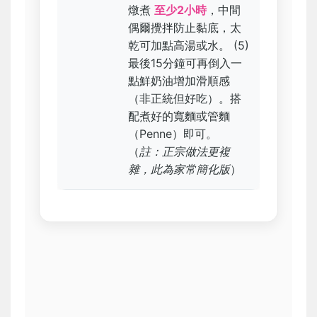
燉煮
至少2小時
，中間
偶爾攪拌防止黏底，太
乾可加點高湯或水。 (5)
最後15分鐘可再倒入一
點鮮奶油增加滑順感
（非正統但好吃）。搭
配煮好的寬麵或管麵
（Penne）即可。
（
註：正宗做法更複
雜，此為家常簡化版
）