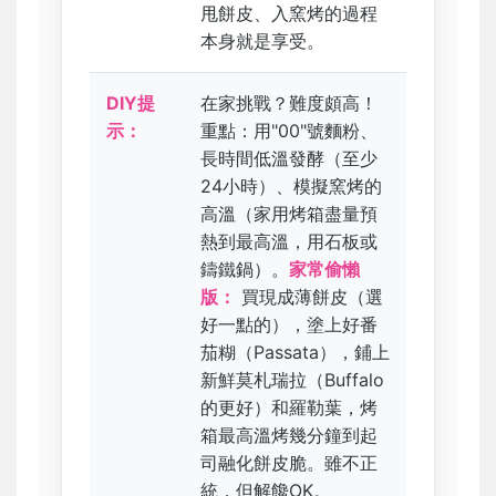
甩餅皮、入窯烤的過程
本身就是享受。
DIY提
在家挑戰？難度頗高！
示：
重點：用"00"號麵粉、
長時間低溫發酵（至少
24小時）、模擬窯烤的
高溫（家用烤箱盡量預
熱到最高溫，用石板或
鑄鐵鍋）。
家常偷懶
版：
買現成薄餅皮（選
好一點的），塗上好番
茄糊（Passata），鋪上
新鮮莫札瑞拉（Buffalo
的更好）和羅勒葉，烤
箱最高溫烤幾分鐘到起
司融化餅皮脆。雖不正
統，但解饞OK。