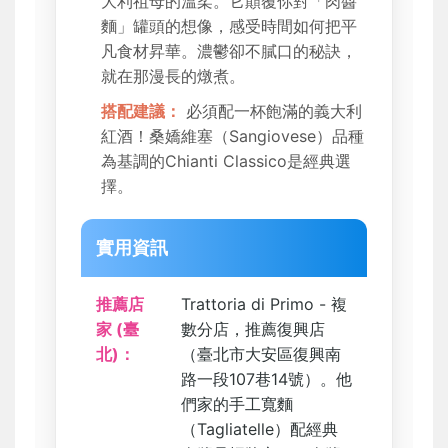
大利祖母的溫柔。它顛覆你對「肉醬
麵」罐頭的想像，感受時間如何把平
凡食材昇華。濃鬱卻不膩口的秘訣，
就在那漫長的燉煮。
搭配建議：
必須配一杯飽滿的義大利
紅酒！桑嬌維塞（Sangiovese）品種
為基調的Chianti Classico是經典選
擇。
實用資訊
推薦店
Trattoria di Primo - 複
家 (臺
數分店，推薦復興店
北)：
（臺北市大安區復興南
路一段107巷14號）。他
們家的手工寬麵
（Tagliatelle）配經典