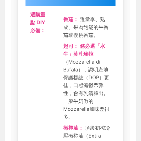
選購重
番茄：
選當季、熟
點 DIY
成、果肉飽滿的牛番
必備：
茄或櫻桃番茄。
起司：
務必選「水
牛」莫札瑞拉
（Mozzarella di
Bufala），認明產地
保護標誌（DOP）更
佳，口感濃鬱帶彈
性，會有乳清釋出。
一般牛奶做的
Mozzarella風味差很
多。
橄欖油：
頂級初榨冷
壓橄欖油（Extra