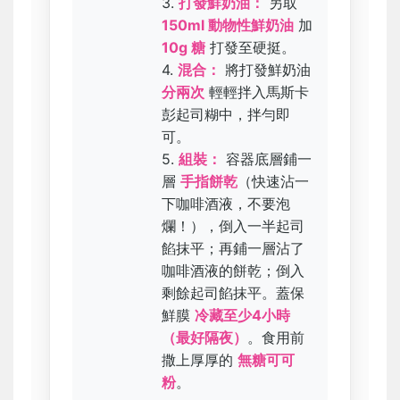
3.
打發鮮奶油：
另取
150ml 動物性鮮奶油
加
10g 糖
打發至硬挺。
4.
混合：
將打發鮮奶油
分兩次
輕輕拌入馬斯卡
彭起司糊中，拌勻即
可。
5.
組裝：
容器底層鋪一
層
手指餅乾
（快速沾一
下咖啡酒液，不要泡
爛！），倒入一半起司
餡抹平；再鋪一層沾了
咖啡酒液的餅乾；倒入
剩餘起司餡抹平。蓋保
鮮膜
冷藏至少4小時
（最好隔夜）
。食用前
撒上厚厚的
無糖可可
粉
。