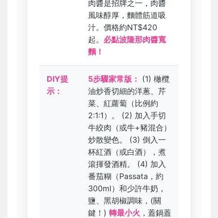
肉醬是招牌之一，肉醬
風味醇厚，麵體筋道吸
汁。價格約NT$420
起。
必點波隆那肉醬寬
麵！
DIY提
5步驟家常版：
(1) 橄欖
示：
油炒香切細的洋蔥、芹
菜、紅蘿蔔（比例約
2:1:1）。 (2) 加入手切
牛絞肉（或牛+豬混合）
炒散變色。 (3) 倒入一
杯紅酒（或白酒），煮
滾揮發酒精。 (4) 加入
番茄糊（Passata，約
300ml）和少許牛奶，
鹽、黑胡椒調味，(關
鍵！)
轉最小火
，蓋鍋蓋