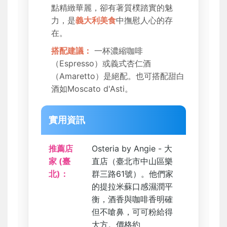
點精緻華麗，卻有著質樸踏實的魅
力，是
義大利美食
中撫慰人心的存
在。
搭配建議：
一杯濃縮咖啡
（Espresso）或義式杏仁酒
（Amaretto）是絕配。也可搭配甜白
酒如Moscato d'Asti。
實用資訊
推薦店
Osteria by Angie - 大
家 (臺
直店（臺北市中山區樂
北)：
群三路61號）。他們家
的提拉米蘇口感濕潤平
衡，酒香與咖啡香明確
但不嗆鼻，可可粉給得
大方。價格約