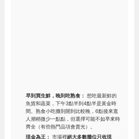
早到買生鮮，晚到吃熟食：
想吃最新鮮的
魚貨和蔬菜，下午3點半到4點半是黃金時
間。熟食小吃攤則開到比較晚，6點後來逛
人潮稍微少一點點，但選擇可能不如早來時
齊全（有些熱門品項會賣光）。
現金為王：
市場裡
絕大多數攤位只收現