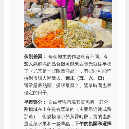
個別差異：
每個攤主的作息略有不同。有
些人氣超高的熟食攤可能東西賣光就提早收
了（尤其是一些限量商品），有些則可能堅
持到市場人潮散去。
週末（五、六、日）
通常是最熱鬧、攤販最齊全、營業時間也最
穩定的日子。
早市部分：
自由黃昏市場其實也有一部分
割槽域在上午是有營業的（主要靠近建成路
那邊），但規模遠小於黃昏時段，賣的也多
是蔬菜水果和一些早點，
下午的氛圍和選擇