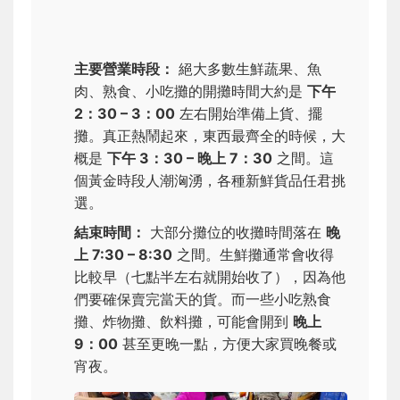
主要營業時段：
絕大多數生鮮蔬果、魚
肉、熟食、小吃攤的開攤時間大約是
下午
2：30 – 3：00
左右開始準備上貨、擺
攤。真正熱鬧起來，東西最齊全的時候，大
概是
下午 3：30 – 晚上 7：30
之間。這
個黃金時段人潮洶湧，各種新鮮貨品任君挑
選。
結束時間：
大部分攤位的收攤時間落在
晚
上 7:30 – 8:30
之間。生鮮攤通常會收得
比較早（七點半左右就開始收了），因為他
們要確保賣完當天的貨。而一些小吃熟食
攤、炸物攤、飲料攤，可能會開到
晚上
9：00
甚至更晚一點，方便大家買晚餐或
宵夜。