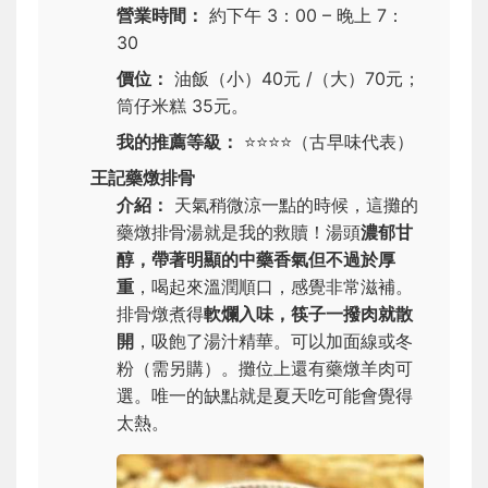
營業時間：
約下午 3：00 – 晚上 7：
30
價位：
油飯（小）40元 /（大）70元；
筒仔米糕 35元。
我的推薦等級：
⭐⭐⭐⭐
（古早味代表）
王記藥燉排骨
介紹：
天氣稍微涼一點的時候，這攤的
藥燉排骨湯就是我的救贖！湯頭
濃郁甘
醇，帶著明顯的中藥香氣但不過於厚
重
，喝起來溫潤順口，感覺非常滋補。
排骨燉煮得
軟爛入味，筷子一撥肉就散
開
，吸飽了湯汁精華。可以加面線或冬
粉（需另購）。攤位上還有藥燉羊肉可
選。唯一的缺點就是夏天吃可能會覺得
太熱。