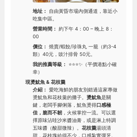
地址：
自由黃昏市場內側通道，靠近小
吃集中區。
營業時間：
約下午 4：00 – 晚上 8：
00
價位：
燒賣/蝦餃/珍珠丸 一籠（約3-4
顆）40元，豉汁排骨 50元。
我的推薦等級：
⭐⭐⭐✨
（平價港點小確
幸）
現燙魷魚 & 花枝羹
介紹：
愛吃海鮮的朋友別錯過這家專做
燙魷魚和花枝羹的攤子。
燙魷魚
是關
鍵，老闆手腳俐落，魷魚燙得
口感極
佳，脆而不韌
，火候掌控一流。可以選
擇原味沾哇沙米醬油膏，或是淋上特調
五味醬（酸甜微辣）。
花枝羹
湯頭清
甜，花枝塊給得不少，口感紮實彈牙。