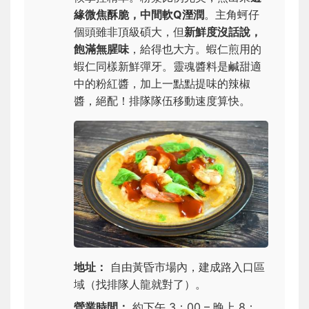
緣微焦酥脆，中間軟Q溼潤
。主角蚵仔
個頭雖非頂級碩大，但
新鮮度沒話說，
飽滿無腥味
，給得也大方。蝦仁煎用的
蝦仁同樣新鮮彈牙。靈魂醬料是鹹甜適
中的粉紅醬，加上一點點提味的辣椒
醬，絕配！排隊隊伍移動速度算快。
地址：
自由黃昏市場內，建成路入口區
域（找排隊人龍就對了）。
營業時間：
約下午 3：00 – 晚上 8：