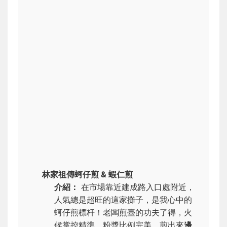
林家祖傳蚵仔煎 & 蝦仁煎
介紹：
在市場靠近建成路入口處附近，
人氣總是超旺的這家攤子，是我心中的
蚵仔煎標杆！老闆煎臺的功夫了得，火
候掌控精準。粉漿比例完美，煎出來
邊