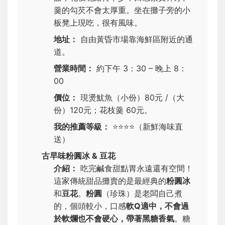
羹的勾芡不會太厚重。坐在攤子旁的小
板凳上現吃，很有風味。
地址：
自由黃昏市場靠海鮮區附近的通
道。
營業時間：
約下午 3：30 – 晚上 8：
00
價位：
現燙魷魚（小份）80元 /（大
份）120元；花枝羹 60元。
我的推薦等級：
⭐⭐⭐⭐
（新鮮海味直
送）
古早味粉圓冰 & 豆花
介紹：
吃完鹹食甜點胃永遠還有空間！
這家傳統甜品攤賣的是最經典的
粉圓冰
和
豆花
。
粉圓
（珍珠）是老闆自己煮
的，個頭較小，口感
軟Q適中，不會過
於軟爛也不會硬心，帶著黑糖香氣
。糖