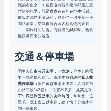
癮的市集之一！這裡沒有觀光夜市那股刻意
營造的氛圍，就是實實在在的在地生活感。
攤販老闆們手腳麻利，熟客們一邊挑菜一邊
閒話家常，空氣裡混合著各種食物的香氣
——剛炸好的油香、海鮮攤的鹹鮮味、熟食
攤撲鼻而來的滷香。
交通＆停車場
開車去自由黃昏市場，老實說，停車真的需
要一點運氣和耐心。市場本身附設的
私人收
費停車場
（就在黃昏市場正後方，入口在自
由路三段143巷），位置不算多，尤其是在
下午四點到五點半的尖峰時段，常常是一位
難求。我上次四點半到，繞了快十分鐘才等
到一個車位。