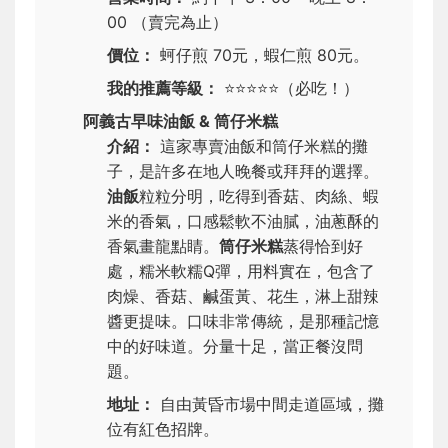
00 （賣完為止）
價位：
蚵仔煎 70元，蝦仁煎 80元。
我的推薦等級：
⭐⭐⭐⭐⭐
（必吃！）
阿義古早味油飯 & 筒仔米糕
介紹：
這家專賣油飯和筒仔米糕的攤
子，是許多在地人晚餐或拜拜的選擇。
油飯
粒粒分明，吃得到香菇、肉絲、蝦
米的香氣，口感鬆軟不油膩，油蔥酥的
香氣畫龍點睛。
筒仔米糕
蒸得恰到好
處，糯米軟糯Q彈，用料實在，包含了
肉燥、香菇、鹹蛋黃、花生，淋上甜辣
醬更提味。口味非常傳統，是那種記憶
中的好味道。分量十足，當正餐沒問
題。
地址：
自由黃昏市場中間走道區域，攤
位有紅色招牌。