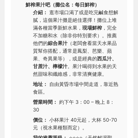
鮮榨果汁吧（攤位名：每日鮮榨）
介紹：
逛市場口渴了或是吃完鹹食想解
膩，這個果汁攤是絕佳選擇！攤位上堆
滿各種當季新鮮水果，
現場鮮榨
，完全
不加糖和水（除非你特別要求）。推薦
他們的
綜合果汁
（老闆會看當天水果品
質幫你搭配，通常是鳳梨、芭樂、蘋
果、奇異果等），或是經典的
西瓜汁、
甘蔗汁、檸檬汁
。果汁喝得到水果的天
然甜味和纖維感，非常清爽健康。
地址：
自由黃昏市場中間走道，靠近熟
食區。
營業時間：
約下午 3：00 – 晚上 8：
30
價位：
小杯果汁 40元起，大杯 50-70
元（視水果種類而定）。
我的推薦等級：
⭐⭐⭐⭐
（天然解渴聖