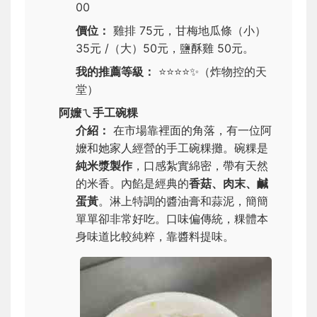
00
價位：
雞排 75元，甘梅地瓜條（小）
35元 /（大）50元，鹽酥雞 50元。
我的推薦等級：
⭐⭐⭐⭐✨
（炸物控的天
堂）
阿嬤ㄟ手工碗粿
介紹：
在市場靠裡面的角落，有一位阿
嬤和她家人經營的手工碗粿攤。碗粿是
純米漿製作
，口感紮實綿密，帶有天然
的米香。內餡是經典的
香菇、肉末、鹹
蛋黃
。淋上特調的醬油膏和蒜泥，簡簡
單單卻非常好吃。口味偏傳統，粿體本
身味道比較純粹，靠醬料提味。