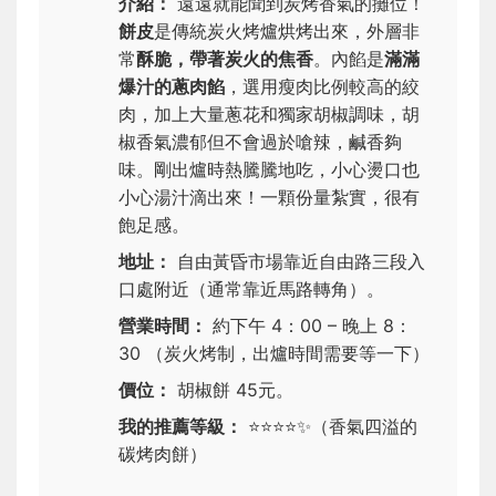
介紹：
遠遠就能聞到炭烤香氣的攤位！
餅皮
是傳統炭火烤爐烘烤出來，外層非
常
酥脆，帶著炭火的焦香
。內餡是
滿滿
爆汁的蔥肉餡
，選用瘦肉比例較高的絞
肉，加上大量蔥花和獨家胡椒調味，胡
椒香氣濃郁但不會過於嗆辣，鹹香夠
味。剛出爐時熱騰騰地吃，小心燙口也
小心湯汁滴出來！一顆份量紮實，很有
飽足感。
地址：
自由黃昏市場靠近自由路三段入
口處附近（通常靠近馬路轉角）。
營業時間：
約下午 4：00 – 晚上 8：
30 （炭火烤制，出爐時間需要等一下）
價位：
胡椒餅 45元。
我的推薦等級：
⭐⭐⭐⭐✨
（香氣四溢的
碳烤肉餅）