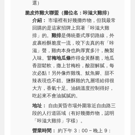
選）
脆皮炸雞大聯盟（攤位名：咔滋大雞排）
介紹：
市場裡有好幾攤炸物，但我最常
回購的是這家招牌上寫著「咔滋大雞
排」的。
雞排
是傳統臺式厚切路線，外
皮裹粉酥脆度一流，咬下去真的有「咔
滋」聲，雞肉本身也夠厚實多汁，醃製
入味。
甘梅地瓜條
炸得金黃酥脆，地瓜
香甜鬆軟，撒上甘梅粉，酸甜解膩，每
次必點！另外像炸雞塊、魷魚腳、甜不
辣表現也不錯。鹽酥雞的九層塔給得很
大方，香氣十足。油鍋溫度控制得好，
吃起來不會油膩膩的。
地址：
自由黃昏市場外圍靠近自由路三
段的人行道區域（有好幾攤炸物，認明
「咔滋大雞排」字樣）。
營業時間：
約下午 3：00 – 晚上 9：