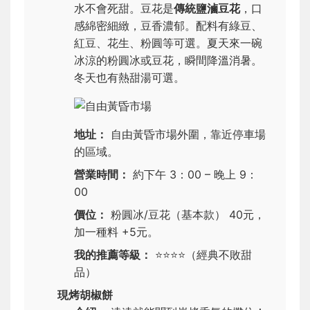
水不會死甜。豆花是
傳統鹽滷豆花
，口
感綿密細緻，豆香濃郁。配料有綠豆、
紅豆、花生、粉圓等可選。夏天來一碗
冰涼的粉圓冰或豆花，瞬間降溫消暑。
冬天也有熱甜湯可選。
地址：
自由黃昏市場外圍，靠近停車場
的區域。
營業時間：
約下午 3：00 – 晚上 9：
00
價位：
粉圓冰/豆花（基本款） 40元，
加一種料 +5元。
我的推薦等級：
⭐⭐⭐⭐
（經典不敗甜
品）
現烤胡椒餅