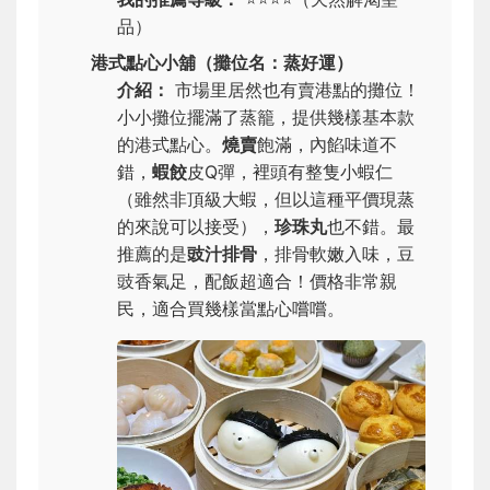
品）
港式點心小舖（攤位名：蒸好運）
介紹：
市場里居然也有賣港點的攤位！
小小攤位擺滿了蒸籠，提供幾樣基本款
的港式點心。
燒賣
飽滿，內餡味道不
錯，
蝦餃
皮Q彈，裡頭有整隻小蝦仁
（雖然非頂級大蝦，但以這種平價現蒸
的來說可以接受），
珍珠丸
也不錯。最
推薦的是
豉汁排骨
，排骨軟嫩入味，豆
豉香氣足，配飯超適合！價格非常親
民，適合買幾樣當點心嚐嚐。