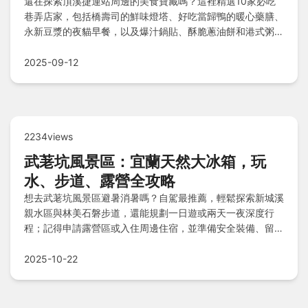
還在探索頂溪捷運站周邊的美食寶藏嗎？這裡精選10家必吃
巷弄店家，包括橋壽司的鮮味燈塔、好吃當歸鴨的暖心藥膳、
永新豆漿的夜貓早餐，以及爆汁鍋貼、酥脆蔥油餅和港式粥麵
等多元風味，滿足您從早到晚的美食冒險與各種場景需求。
2025-09-12
2234views
武荖坑風景區：宜蘭天然大冰箱，玩
水、步道、露營全攻略
想去武荖坑風景區避暑消暑嗎？自駕最推薦，輕鬆探索新城溪
親水區與林美石磐步道，還能規劃一日遊或兩天一夜深度行
程；記得申請露營區或入住周邊住宿，並準備安全裝備、留意
交通班次稀少，讓你盡情享受山林溪畔的清涼樂趣！
2025-10-22