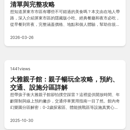
清單與完整攻略
想知道屏東市市區有哪些不可錯過的美食嗎？本文由在地人帶
路，深入介紹屏東市區的隱藏版小吃、經典餐廳和夜市必吃，
從早餐到宵夜，完整涵蓋價格、地點和個人體驗，幫助你規劃
完美美食之旅，解決選擇困難。
2026-03-26
1441views
大雅親子館：親子暢玩全攻略，預約、
交通、設施分區詳解
想帶孩子衝大雅親子館卻怕撲空踩雷？這裡提供開放時間、年
齡限制與線上預約撇步，交通停車實用指南一目了然。館內奇
幻樂園分區解密：0-2歲探索區、體能挑戰區等設施真實心
得，新手家長帶娃攻略清單教你玩得盡興，Q&A常見問題快
速解惑，親子時光零失誤！
2025-10-30