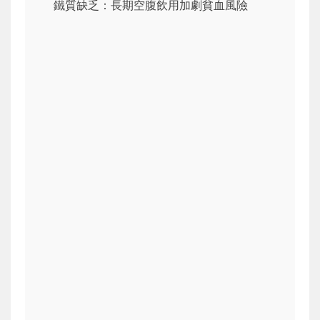
鐵質缺乏：長期空腹飲用加劇貧血風險