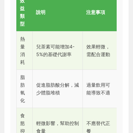
效
益
說明
注意事項
類
型
熱
量
兒茶素可能增加4-
效果輕微，
消
5%的基礎代謝率
需配合運動
耗
脂
肪
促進脂肪酸分解，減
過量飲用可
氧
少體脂堆積
能導致不適
化
食
慾
輕微影響，幫助控制
不應替代正
抑
食量
餐