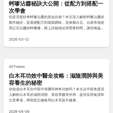
蚵嗲沾醬秘訣大公開：從配方到搭配一
次學會
你是否曾好奇蚵嗲沾醬的黃金比例？本文深入解析蚵嗲沾醬的
製作秘訣，從基礎配方到進階調味，並推薦台北、台南等地使
用正宗沾醬的蚵嗲攤，附上詳細地址與營業時間，讓你無論在
家自製或外出品嚐都能享受最道地的台灣小吃風味。
2026-03-12
457views
白木耳功效中醫全攻略：滋陰潤肺與美
容養生的秘密
你知道白木耳在中医中有哪些神奇功效吗？本文从中医角度深
入解析白木耳的滋阴润肺、美容养颜等作用，提供实用食譜和
注意事项，帮助您正确食用白木耳提升健康。
2026-04-06