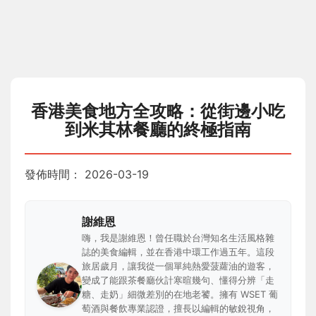
香港美食地方全攻略：從街邊小吃
到米其林餐廳的終極指南
發佈時間：
2026-03-19
謝維恩
嗨，我是謝維恩！曾任職於台灣知名生活風格雜
誌的美食編輯，並在香港中環工作過五年。這段
旅居歲月，讓我從一個單純熱愛菠蘿油的遊客，
變成了能跟茶餐廳伙計寒暄幾句、懂得分辨「走
糖、走奶」細微差別的在地老饕。擁有 WSET 葡
萄酒與餐飲專業認證，擅長以編輯的敏銳視角，