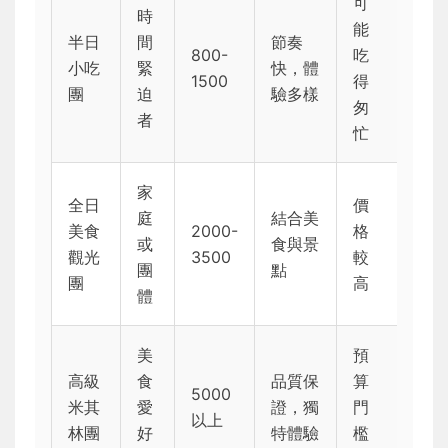
可
時
能
半日
間
節奏
800-
吃
小吃
緊
快，體
1500
得
團
迫
驗多樣
匆
者
忙
家
全日
價
庭
結合美
美食
2000-
格
或
食與景
觀光
3500
較
團
點
團
高
體
美
預
高級
食
品質保
算
5000
米其
愛
證，獨
門
以上
林團
好
特體驗
檻