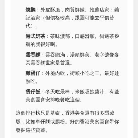
燒鵝
：外皮酥脆，肉質鮮嫩。推薦店家：鏞
記酒家（但價格較高，跟團可能去平價替
代）。
港式奶茶
：茶味濃郁，口感滑順。街邊茶餐
廳的就很好喝。
雲吞麵
：雲吞飽滿，湯頭鮮美。老字號像麥
奀雲吞麵世家是首選。
雞蛋仔
：外脆內軟，街頭小吃之王。最好趁
熱吃。
煲仔飯
：冬天吃最棒，米飯吸飽醬汁。有些
美食團會安排晚餐吃這個。
這個排行榜只是基礎，香港美食還有很多隱藏
版，比如車仔麵或腸粉。好的香港美食團會帶你
發掘這些寶藏。