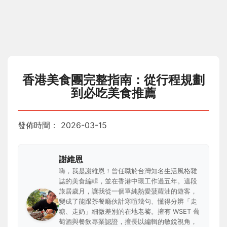
香港美食團完整指南：從行程規劃
到必吃美食推薦
發佈時間：
2026-03-15
謝維恩
嗨，我是謝維恩！曾任職於台灣知名生活風格雜
誌的美食編輯，並在香港中環工作過五年。這段
旅居歲月，讓我從一個單純熱愛菠蘿油的遊客，
變成了能跟茶餐廳伙計寒暄幾句、懂得分辨「走
糖、走奶」細微差別的在地老饕。擁有 WSET 葡
萄酒與餐飲專業認證，擅長以編輯的敏銳視角，