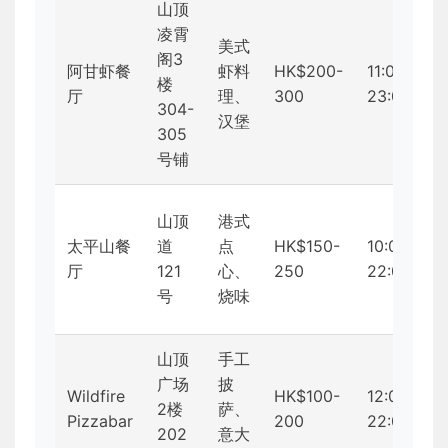
山顶
凌霄
美式
阁3
阿甘虾餐
虾料
HK$200-
11:00-
楼
厅
理、
300
23:00
304-
汉堡
305
号铺
山顶
港式
太平山餐
道
点
HK$150-
10:00-
厅
121
心、
250
22:00
号
烧味
山顶
手工
广场
披
Wildfire
HK$100-
12:00-
2楼
萨、
Pizzabar
200
22:00
202
意大