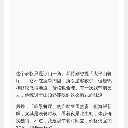
这个表格只是冰山一角。我特别想提「太平山餐
厅」，它不在凌霄阁里，所以游客较少，但烧鸭
和虾饺做得地道，价格也合理。有一次我带朋友
去，他惊讶于山顶还能吃到这么港式的味道。
另外，「峰景餐厅」的自助餐虽然贵，但海鲜新
鲜，尤其是晚餐时段，看着夜景吃生蚝，体验确
实独特。不过，我建议午餐时间去，价格便宜约
30%，视野一样好。