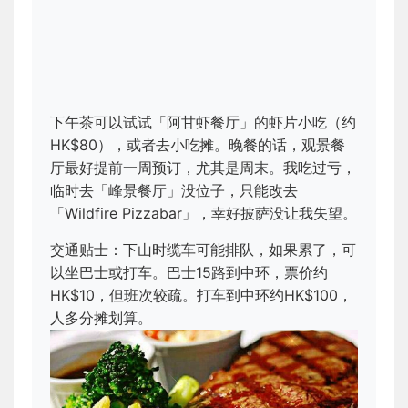
下午茶可以试试「阿甘虾餐厅」的虾片小吃（约
HK$80），或者去小吃摊。晚餐的话，观景餐
厅最好提前一周预订，尤其是周末。我吃过亏，
临时去「峰景餐厅」没位子，只能改去
「Wildfire Pizzabar」，幸好披萨没让我失望。
交通贴士：下山时缆车可能排队，如果累了，可
以坐巴士或打车。巴士15路到中环，票价约
HK$10，但班次较疏。打车到中环约HK$100，
人多分摊划算。