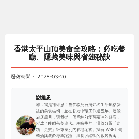
香港太平山顶美食全攻略：必吃餐
廳、隱藏美味與省錢秘訣
發佈時間：
2026-03-20
謝維恩
嗨，我是謝維恩！曾任職於台灣知名生活風格雜
誌的美食編輯，並在香港中環工作過五年。這段
旅居歲月，讓我從一個單純熱愛菠蘿油的遊客，
變成了能跟茶餐廳伙計寒暄幾句、懂得分辨「走
糖、走奶」細微差別的在地老饕。擁有 WSET 葡
萄酒與餐飲專業認證，擅長以編輯的敏銳視角，