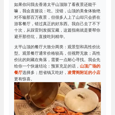
如果你问我去香港太平山顶除了看夜景还能干
嘛，我会直接说：吃。没错，山顶的美食体验绝
对不输那百万夜景，但很多人上了山却只会挤在
游客餐厅，错过真正的好东西。我自己去了不下
十次，从踩雷到发掘宝藏，这篇指南就是要帮你
避开那些坑，直接吃到精华。
太平山顶的餐厅大致分两类：观景型和高性价比
型。观景餐厅通常价格较高，但视野无敌；高性
价比的则藏在角落，需要一点耐心寻找。我会先
给你一个快速结论：预算充足的话，
山顶广场的
餐厅
选择多；想省钱又吃好，
凌霄阁附近的小店
更有惊喜。