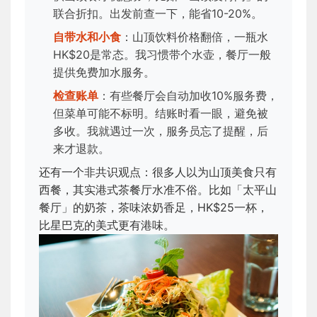
联合折扣。出发前查一下，能省10-20%。
自带水和小食
：山顶饮料价格翻倍，一瓶水
HK$20是常态。我习惯带个水壶，餐厅一般
提供免费加水服务。
检查账单
：有些餐厅会自动加收10%服务费，
但菜单可能不标明。结账时看一眼，避免被
多收。我就遇过一次，服务员忘了提醒，后
来才退款。
还有一个非共识观点：很多人以为山顶美食只有
西餐，其实港式茶餐厅水准不俗。比如「太平山
餐厅」的奶茶，茶味浓奶香足，HK$25一杯，
比星巴克的美式更有港味。