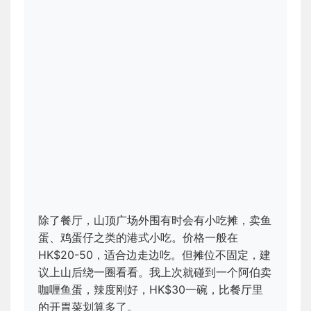
除了餐厅，山顶广场外围有时会有小吃摊，卖鱼
蛋、鸡蛋仔之类的港式小吃。价格一般在
HK$20-50，适合边走边吃。但摊位不固定，建
议上山后绕一圈看看。我上次就碰到一个阿伯卖
咖喱鱼蛋，辣度刚好，HK$30一碗，比餐厅里
的开胃菜划算多了。