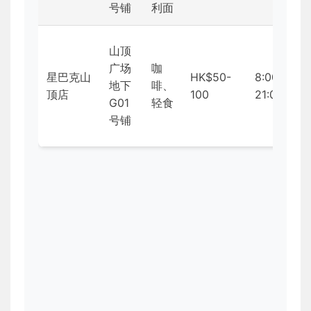
号铺
利面
山顶
广场
咖
星巴克山
HK$50-
8:00-
地下
啡、
顶店
100
21:00
G01
轻食
号铺