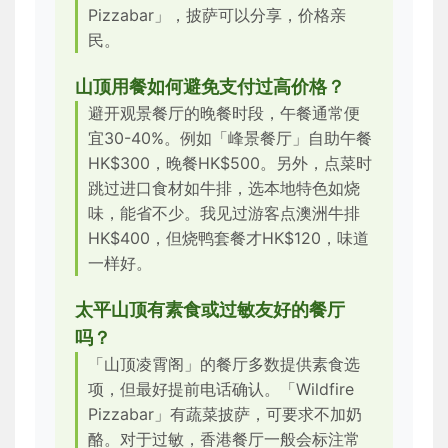
Pizzabar」，披萨可以分享，价格亲
民。
山顶用餐如何避免支付过高价格？
避开观景餐厅的晚餐时段，午餐通常便
宜30-40%。例如「峰景餐厅」自助午餐
HK$300，晚餐HK$500。另外，点菜时
跳过进口食材如牛排，选本地特色如烧
味，能省不少。我见过游客点澳洲牛排
HK$400，但烧鸭套餐才HK$120，味道
一样好。
太平山顶有素食或过敏友好的餐厅
吗？
「山顶凌霄阁」的餐厅多数提供素食选
项，但最好提前电话确认。「Wildfire
Pizzabar」有蔬菜披萨，可要求不加奶
酪。对于过敏，香港餐厅一般会标注常