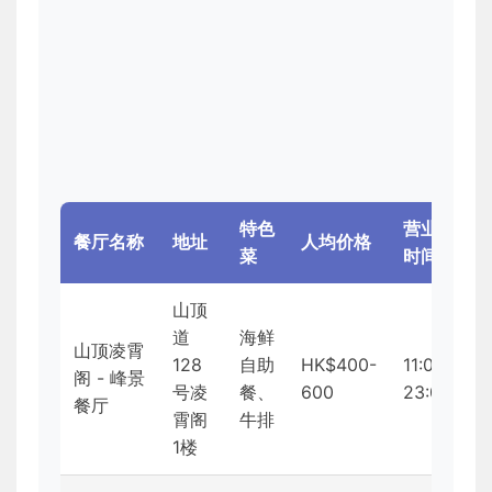
特色
营业
餐厅名称
地址
人均价格
菜
时间
山顶
道
海鲜
山顶凌霄
128
自助
HK$400-
11:00-
阁 - 峰景
号凌
餐、
600
23:00
餐厅
霄阁
牛排
1楼