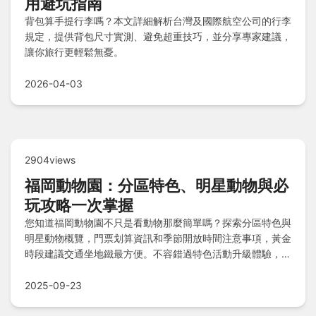
用避坑指南
背包算手提行李嗎？本文詳細解析台灣及國際航空公司的行李
規定，提供背包尺寸實測、避免超重技巧，並分享專家建議，
讓你旅行更輕鬆無憂。
2026-04-03
2904views
福岡動物園：分區特色、明星動物與必
玩攻略一次掌握
您知道福岡動物園不只是看動物那麼簡單嗎？探索分區特色與
明星動物概覽，門票划算資訊和季節開放時間注意事項，黃金
時段建議交通坐地鐵最方便。不容錯過特色活動升級體驗，點
名人氣王動物，園內補給午餐點心解決方案，周邊美食巡禮與
住宿推薦，常見問題簡答讓您玩得盡興又貼心！
2025-09-23