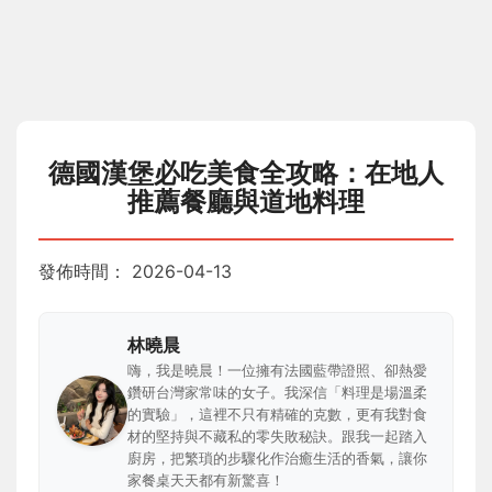
德國漢堡必吃美食全攻略：在地人
推薦餐廳與道地料理
發佈時間：
2026-04-13
林曉晨
嗨，我是曉晨！一位擁有法國藍帶證照、卻熱愛
鑽研台灣家常味的女子。我深信「料理是場溫柔
的實驗」，這裡不只有精確的克數，更有我對食
材的堅持與不藏私的零失敗秘訣。跟我一起踏入
廚房，把繁瑣的步驟化作治癒生活的香氣，讓你
家餐桌天天都有新驚喜！