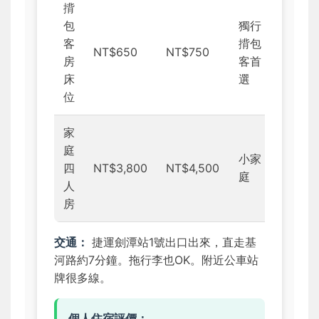
揹
包
獨行
客
揹包
NT$650
NT$750
房
客首
床
選
位
家
庭
小家
四
NT$3,800
NT$4,500
庭
人
房
交通：
捷運劍潭站1號出口出來，直走基
河路約7分鐘。拖行李也OK。附近公車站
牌很多線。
個人住宿評價：