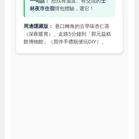
一句話：
想找有溫度、有交流的
士
林夜市住宿
揹包體驗，選它！
周邊隱藏版：
巷口轉角的古早味杏仁茶
（深夜暖胃）、走路5分鐘到「郭元益糕
餅博物館」（買伴手禮順便玩DIY）。