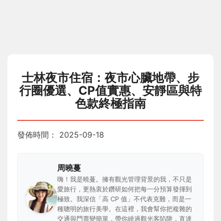
士林夜市住宿：夜市心臟地帶、步
行圈優選、CP值實惠、安靜區與特
色款終極指南
發佈時間：
2025-09-18
周曉蔓
嗨！我是曉蔓。擁有觀光管理背景的我，不只是
愛旅行，更熱衷於鑽研如何把每一分預算發揮到
極致。我深信「高 CP 值」不代表克難，而是一
種聰明的旅行美學。在這裡，我會幫你把複雜的
交通與門票變簡單，帶你繞過觀光客陷阱，直達