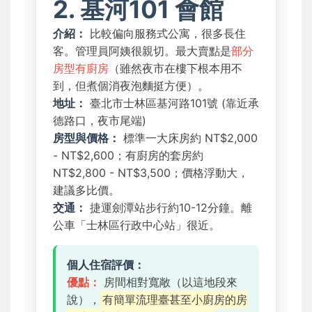
2. 基河101 會館
介紹：
比較偏向服務式公寓，很多長住
客。管理員阿姨很親切。最大賣點是
部分
房型有廚房
（雖然夜市在樓下根本用不
到，但煮個消夜泡麵挺方便）。
地址：
臺北市士林區基河路101號 (靠近承
德路口，夜市尾端)
房型與價格：
標準一大床房約 NT$2,000
- NT$2,600；有廚房的套房約
NT$2,800 - NT$3,500；價格浮動大，
建議多比價。
交通：
捷運劍潭站步行約10-12分鐘。離
公車「士林區行政中心站」很近。
個人住宿評價：
優點：
房間相對寬敞（以這地段來
說），
有簡單流理臺甚至小廚房的房