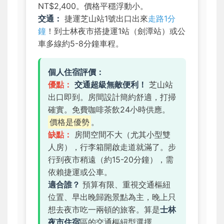
NT$2,400。價格平穩浮動小。
交通：
捷運芝山站1號出口出來
走路1分
鐘
！到士林夜市搭捷運1站（劍潭站）或公
車多線約5-8分鐘車程。
個人住宿評價：
優點：
交通超級無敵便利！
芝山站
出口即到。房間設計簡約舒適，打掃
確實。免費咖啡茶飲24小時供應。
價格是優勢
。
缺點：
房間空間不大（尤其小型雙
人房），行李箱開啟走道就滿了。步
行到夜市稍遠（約15-20分鐘），需
依賴捷運或公車。
適合誰？
預算有限、重視交通樞紐
位置、早出晚歸跑景點為主，晚上只
想去夜市吃一兩頓的旅客。算是
士林
夜市住宿
區的交通樞紐型選擇。