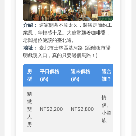
介紹：
這家開幕不算太久，裝潢走簡約工
業風，年輕感十足。大廳常飄著咖啡香，
老闆是位健談的臺北通。
地址：
臺北市士林區基河路 (距離夜市陽
明戲院入口，真的只要過個馬路！)
房
平日價格
週末價格
適合
型
(約)
(約)
誰？
精
情
緻
侶、
雙
NT$2,200
NT$2,800
小資
人
族
房