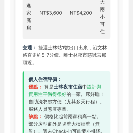
大
逸
兩
家
NT$3,600
NT$4,200
小
庭
可
房
住
交通：
捷運士林站1號出口出來，沿文林
路直走約5-7分鐘。離士林夜市慈諴宮那
頭近。
個人住宿評價：
優點：
算是
士林夜市住宿
中
設計與
實用性平衡得很好
的一家。床好睡！
自助洗衣超方便（尤其多天行程）。
服務人員態度專業。
缺點：
價格比起前兩家稍高一點。
部分房型窗外是隔壁大樓牆壁（無
景）。週末Check-in可能要小排隊。