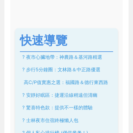
快速導覽
? 夜市心臟地帶：神農路＆基河路精選
? 步行5分鐘圈：文林路＆中正路優選
️ 高C/P值實惠之選：福國路＆德行東西路
? 安靜好眠區：捷運沿線稍遠但清幽
? 驚喜特色款：提供不一樣的體驗
? 士林夜市住宿終極懶人包
? 個人私心排行榜 (僅供參考！)