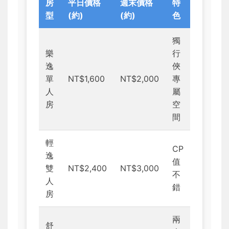
房
平日價格
週末價格
特
型
(約)
(約)
色
獨
樂
行
逸
俠
單
NT$1,600
NT$2,000
專
人
屬
房
空
間
輕
CP
逸
值
雙
NT$2,400
NT$3,000
不
人
錯
房
兩
舒