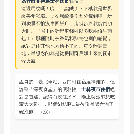
為什麼非得選士林夜市住宿？
這還用說嗎！晚上十點餓了？下樓就是世界
級美食戰場。朋友喊續攤？五分鐘到場。玩
到凌晨不怕沒車回飯店，走幾步路就能倒頭
大睡。（省下的計程車錢可以多吃兩份生煎
包！）那種隨時被香氣和熱鬧包圍的感覺，
絕對是住其他地方給不了的。每次離開臺
北，最想念的就是從房間窗戶飄上來的夜市
煙火氣。
說真的，臺北車站、西門町住宿選擇雖多，但
論到「深夜食堂」的便利性，
士林夜市住宿
絕
對是首選。記得有次住淡水，晚上突然超想吃
豪大大雞排，那個糾結啊...最後還是認命泡了
碗泡麵。（淚）