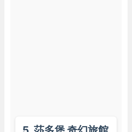
5. 莎多堡 奇幻旅館