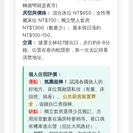
轉個彎就是夜市)
房型與價格：
混合床位 NT$650；女性專
屬床位 NT$700；獨立雙人套房
NT$1,900（數量少）。週末假日漲約
NT$100-150。
交通：
捷運士林站1號出口，步行約6-8分
鐘。位置在巷內較隱密，第一次去記得看
清楚地址。
個人住宿評價：
優點：
氛圍超棒！
認識各國旅人的
好地方。床位寬敞隱私佳（有簾、床
頭燈、插座）。
公共廚房裝置齊
全
，省錢自己煮很棒。
缺點：
獨立套房選擇少且難訂。共
用浴室數量在滿房時要稍等。巷口偶
有機車進出聲（但比大馬路好）。