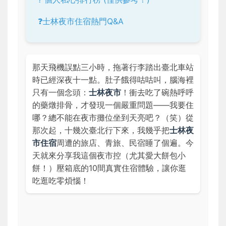
❓士林夜市住宿熱門Q&A
那天飛機誤點三小時，拖著行李踏出臺北車站
時已經深夜十一點。肚子餓得咕咕叫，腦海裡
只有一個念頭：
士林夜市
！衝去吃了碗熱呼呼
的藥燉排骨，才發現一個嚴重問題——我要住
哪？總不能在夜市攤位坐到天亮吧？（笑）從
那次起，十幾次臺北行下來，我幾乎把
士林夜
市住宿
周遭的旅店、青旅、民宿睡了個遍。今
天就來分享我這個夜市控（尤其愛大餅包小
餅！）壓箱底的10間真實住宿體驗，讓你逛
吃逛吃零煩惱！