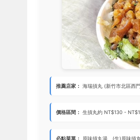
推薦店家：
海瑞摃丸 (新竹市北區西門
價格區間：
生摃丸約 NT$130 - NT$
必點菜單：
原味摃丸湯、(生)原味摃丸