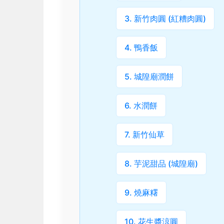
3. 新竹肉圓 (紅糟肉圓)
4. 鴨香飯
5. 城隍廟潤餅
6. 水潤餅
7. 新竹仙草
8. 芋泥甜品 (城隍廟)
9. 燒麻糬
10. 花生醬涼圓