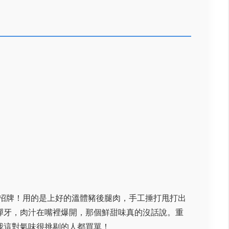
招牌！用的是上好的溫體豬後腿肉，手工捶打甩打出
彈牙，肉汁在嘴裡爆開，那個鮮甜味真的沒話說。重
我這對氣味很挑剔的人都買單！