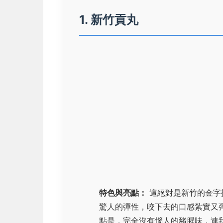
1. 新竹貢丸
特色與亮點：
這絕對是新竹的金字
驚人的彈性，咬下去的口感紮實又
點是，完全沒有惱人的豬腥味，連