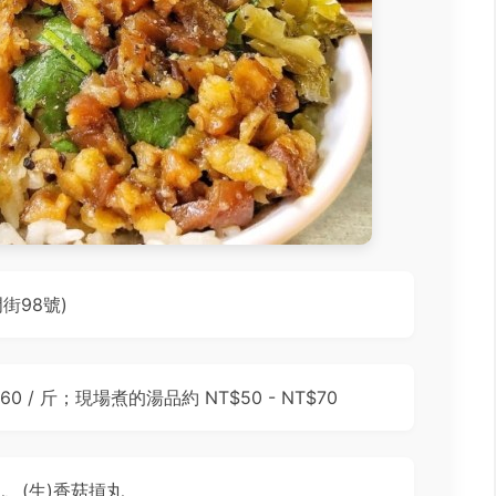
街98號)
160 / 斤；現場煮的湯品約 NT$50 - NT$70
、(生)香菇摃丸