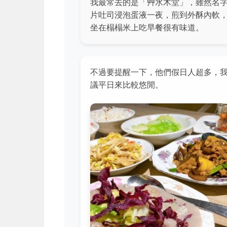
我最常去的是「艸水木堂」，雖然名
片吐司浸泡蛋液一夜，煎到外酥內軟
坐在榻榻米上吃早餐很有味道。
不過要提醒一下，他們假日人超多，
議平日來比較悠閒。