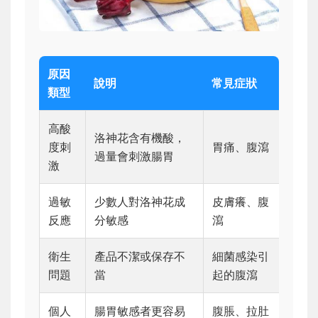
原因
說明
常見症狀
類型
高酸
洛神花含有機酸，
度刺
胃痛、腹瀉
過量會刺激腸胃
激
過敏
少數人對洛神花成
皮膚癢、腹
反應
分敏感
瀉
衛生
產品不潔或保存不
細菌感染引
問題
當
起的腹瀉
個人
腸胃敏感者更容易
腹脹、拉肚