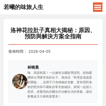
若曦的味旅人生
洛神花拉肚子真相大揭秘：原因、
預防與解決方案全指南
發佈時間：
2026-04-05
林曉晨
嗨，我是曉晨！一位擁有法國藍帶證照、卻熱愛
鑽研台灣家常味的女子。我深信「料理是場溫柔
的實驗」，這裡不只有精確的克數，更有我對食
材的堅持與不藏私的零失敗秘訣。跟我一起踏入
廚房，把繁瑣的步驟化作治癒生活的香氣，讓你
家餐桌天天都有新驚喜！