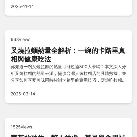
您的冒險旅程更輕鬆愉快無憂！
2025-11-14
663views
叉燒拉麵熱量全解析：一碗的卡路里真
相與健康吃法
你知道一碗叉燒拉麵的熱量可能超過800大卡嗎？本文深入分
析叉燒拉麵的熱量來源，提供台灣人氣拉麵店的具體數據，並
分享如何享受美味同時控制卡路里的實用技巧，讓你吃拉麵不
再有罪惡感。
2026-03-14
1525views