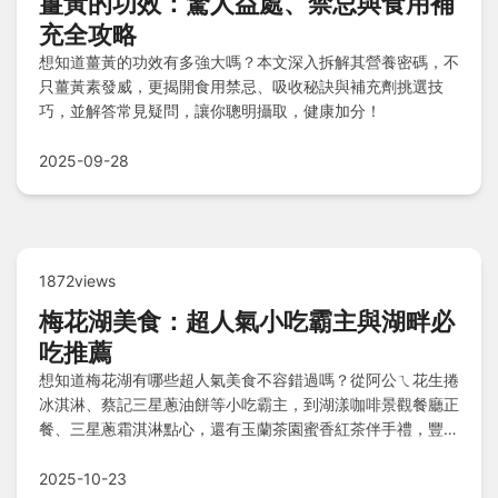
薑黃的功效：驚人益處、禁忌與食用補
充全攻略
想知道薑黃的功效有多強大嗎？本文深入拆解其營養密碼，不
只薑黃素發威，更揭開食用禁忌、吸收秘訣與補充劑挑選技
巧，並解答常見疑問，讓你聰明攝取，健康加分！
2025-09-28
1872views
梅花湖美食：超人氣小吃霸主與湖畔必
吃推薦
想知道梅花湖有哪些超人氣美食不容錯過嗎？從阿公ㄟ花生捲
冰淇淋、蔡記三星蔥油餅等小吃霸主，到湖漾咖啡景觀餐廳正
餐、三星蔥霜淇淋點心，還有玉蘭茶園蜜香紅茶伴手禮，豐富
選擇讓您大飽口福！常見問題如交通便利、必吃推薦第一名與
素食友善餐廳，一次解答您的疑問。
2025-10-23