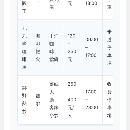
圓
元
18:00
湯
車
王
九
步
九
咖
手沖
120
09:00
道
峰
啡
咖
–
–
停
咖
輕
啡、
250
17:00
車
啡
食
鬆餅
元
場
屋
薑絲
250
收
鄉
大
–
17:00
費
野
熱
腸、
400
–
停
熱
炒
客家
元/
23:00
車
炒
小炒
人
場