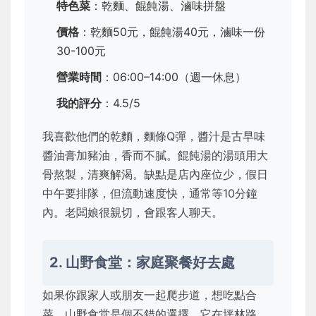
特色菜
：乾麵、餛飩湯、滷味拼盤
價格
：乾麵50元，餛飩湯40元，滷味一份
30-100元
營業時間
：06:00–14:00（週一休息）
我的評分
：4.5/5
我喜歡他們的乾麵，麵條Q彈，醬汁是古早味
醬油膏加豬油，香而不膩。餛飩湯的湯頭用大
骨熬製，清爽解渴。缺點是店內座位少，假日
中午要排隊，但流動速度快，通常等10分鐘
內。老闆娘很親切，會跟客人聊天。
2. 山野食堂：家庭聚餐好去處
如果你跟家人或朋友一起爬步道，想吃點合
菜，山野食堂是個不錯的選擇。它在坪林路