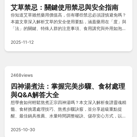
艾草禁忌：關鍵使用禁忌與安全指南
你知道艾草雖然藥用價值高，但有哪些禁忌必須謹慎避免嗎？
本篇文章深入解析艾草的安全使用要點，涵蓋藥用在「度」與
「法」的關鍵、特殊人群的注意事項、食用講究與外用如泡腳
艾灸的學問、與藥物草藥的互動風險、品質來源的重要性，並
總結重要禁忌與QA解答，確保您正確應用避免健康風險。
2025-11-12
2468views
四神湯煮法：掌握完美步驟、食材處理
與Q&A解答大全
想學會如何輕鬆熬煮正宗四神湯嗎？本文深入解析食譜靈魂精
髓、食材挑選處理技巧、熬煮步驟訣竅，並分享超級重點提
醒、最佳鍋具推薦、水量時間調整秘訣、儲存安心方式，以及
常見問題如飲用禁忌、豬肉替代方案和藥材比例彈性，助您煮
出清爽或濃鬱的健康好湯！
2025-10-30