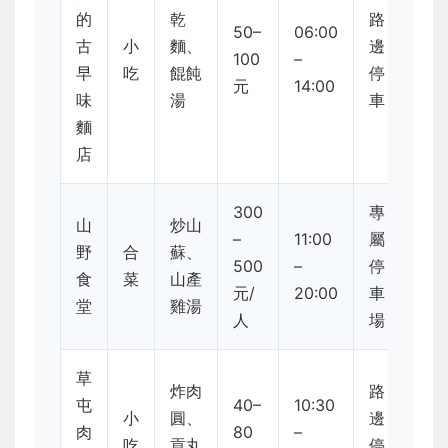
的
乾
路
50–
06:00
古
小
麵、
邊
100
–
早
吃
餛飩
停
元
14:00
味
湯
車
麵
店
300
專
山
炒山
–
11:00
屬
野
合
蘇、
500
–
停
食
菜
山產
元/
20:00
車
堂
雞湯
人
場
草
炸肉
路
屯
40–
10:30
小
圓、
邊
肉
80
–
吃
貢丸
停