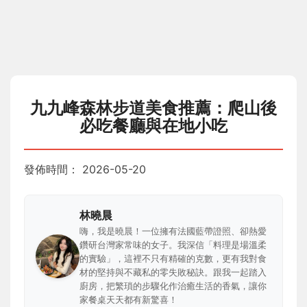
九九峰森林步道美食推薦：爬山後
必吃餐廳與在地小吃
發佈時間：
2026-05-20
林曉晨
嗨，我是曉晨！一位擁有法國藍帶證照、卻熱愛
鑽研台灣家常味的女子。我深信「料理是場溫柔
的實驗」，這裡不只有精確的克數，更有我對食
材的堅持與不藏私的零失敗秘訣。跟我一起踏入
廚房，把繁瑣的步驟化作治癒生活的香氣，讓你
家餐桌天天都有新驚喜！