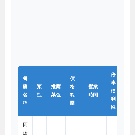
停
餐
價
車
廳
類
推薦
格
營業
便
名
型
菜色
範
時間
利
稱
圍
性
阿
嬤