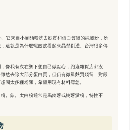
arch。它來自小麥麵粉洗去麩質和蛋白質後的純澱粉，所
狀，這就是為什麼蝦餃皮看起來晶瑩剔透。台灣很多傳
到，像我有次在鄉下想自己做點心，跑遍雜貨店都沒
粉雖然去除大部分蛋白質，但仍有微量麩質殘留，對嚴
不想囤太多種粉類，希望用現有材料應急。
白粉。錯。太白粉通常是馬鈴薯或樹薯澱粉，特性不
榜