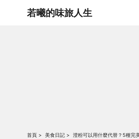
若曦的味旅人生
首頁
>
美食日記
>
澄粉可以用什麼代替？5種完