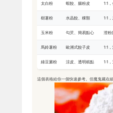
太白粉
蝦餃、腸粉皮
1:1
樹薯粉
水晶餃、粿類
1:
玉米粉
勾芡、簡易點心
澄粉
馬鈴薯粉
歐洲式餃子皮
1:
綠豆澱粉
涼皮、透明糕點
1:
這個表格給你一個快速參考。但魔鬼藏在