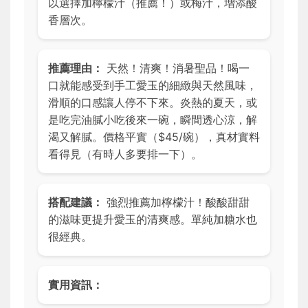
以選擇加檸檬汁（推薦！）或梅汁，增添酸
香層次。
推薦理由：
天然！清爽！消暑聖品！喝一
口就能感受到手工愛玉的細緻與天然風味，
滑順的口感讓人停不下來。炎熱的夏天，或
是吃完油膩小吃後來一碗，瞬間透心涼，解
渴又解膩。價格平實（$45/碗），真材實料
看得見（有時人多要排一下）。
搭配建議：
強烈推薦加檸檬汁！酸酸甜甜
的滋味更提升愛玉的清爽感。單純加糖水也
很經典。
實用資訊：