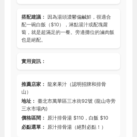
搭配建議：
因為湯頭濃鬱偏鹹鮮，很適合
配一碗白飯（$10），淋點湯汁或配塊蘿
蔔，就是超滿足的一餐。旁邊攤位的滷肉飯
也是絕配。
實用資訊：
推薦店家：
龍來果汁（認明招牌和排骨
山）
地址：
臺北市萬華區三水街92號 (龍山寺旁
三水市場內)
價格區間：
原汁排骨湯 $110，白飯 $10
必點選單：
原汁排骨湯（絕對必點！）