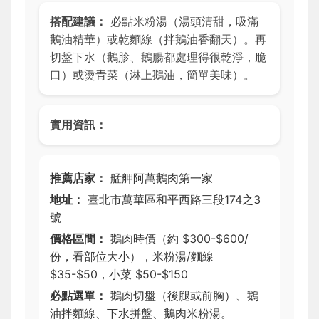
搭配建議：
必點米粉湯（湯頭清甜，吸滿
鵝油精華）或乾麵線（拌鵝油香翻天）。再
切盤下水（鵝胗、鵝腸都處理得很乾淨，脆
口）或燙青菜（淋上鵝油，簡單美味）。
實用資訊：
推薦店家：
艋舺阿萬鵝肉第一家
地址：
臺北市萬華區和平西路三段174之3
號
價格區間：
鵝肉時價（約 $300-$600/
份，看部位大小），米粉湯/麵線
$35-$50，小菜 $50-$150
必點選單：
鵝肉切盤（後腿或前胸）、鵝
油拌麵線、下水拼盤、鵝肉米粉湯。