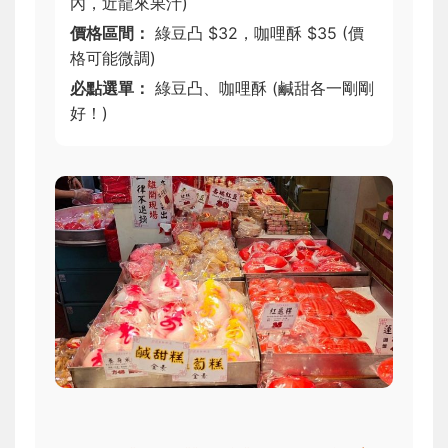
內，近龍來果汁)
價格區間：
綠豆凸 $32，咖哩酥 $35 (價
格可能微調)
必點選單：
綠豆凸、咖哩酥 (鹹甜各一剛剛
好！)