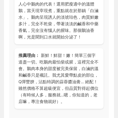
人心中鵝肉的代表！選用肥瘦適中的溫體
鵝，當天現宰現煮，重點就在於那鍋「白滷
水」。鵝肉呈現誘人的淡琥珀色，肉質鮮嫩
多汁，完全不乾柴，帶著淡淡的鹹香和中藥
香氣，完全沒有惱人的腥味。那個鵝油香
啊，光是聞到口水就開始分泌了！
推薦理由：
新鮮！鮮甜！嫩！簡單三個字
道盡一切。吃鵝肉最怕柴或腥，這裡完全不
會。鵝肉本身的甜度被完美保留，白滷的溫
和鹹香只是襯託。我尤其愛帶點皮的部位，
Q彈豐腴，沾點特調的蒜蓉醬油膏... 絕配！
雖然價格不算超級便宜，但品質對得起價位
（有時候人多，服務就...嗯，你知道的，老
店嘛，專注食物就好）。