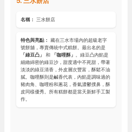
5. 三水餅店
名稱：
三水餅店
特色與亮點：
藏在三水市場內的超級老字
號餅舖，專賣傳統中式糕餅。最出名的是
「綠豆凸」
和
「咖哩酥」
。綠豆凸內餡是
細緻綿密的綠豆沙，甜度適中不死甜，帶著
淡淡的綠豆清香，外皮層次豐富，酥鬆不油
膩。咖哩酥則是鹹香代表，內餡是調味過的
豬肉角、咖哩粉和蔥花，香氣濃鬱撲鼻，酥
皮同樣優秀。所有糕餅都是當天新鮮手工製
作。