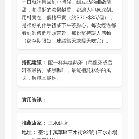
一口就彷彿回到小時候。綠豆凸的細緻清
甜，咖哩酥的濃鬱鹹香，都讓人印象深刻。
用料實在，價格平實（約$30-$35/個），
是很好的伴手禮或下午茶點心。每次經過都
看到師傅們埋頭苦幹，那份堅持讓人感動
（儲存期限短，建議當天或隔天吃完）。
搭配建議：
配一杯無糖熱茶（烏龍茶或普
洱茶最搭）或黑咖啡，最能襯託糕餅的風
味，解膩又滿足。
實用資訊：
推薦店家：
三水餅店
地址：
臺北市萬華區三水街92號 (三水市場