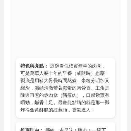
特色與亮點：
這碗看似樸實無華的肉粥，
可是萬華人幾十年的早餐（或隨時）慰藉！
粥底是用豬大骨長時間熬煮，米粒分明卻又
綿滑，湯頭清澈帶著濃鬱的肉骨香。主角是
醃過再煮的赤肉條（豬瘦肉），口感紮實有
嚼勁，鹹香十足。最畫龍點睛的就是那一瓢
炸得金黃酥脆的紅蔥頭，香氣逼人！
推薦理由：
傳統！古早味！暖心！一碗下