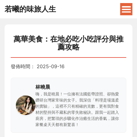
若曦的味旅人生
萬華美食：在地必吃小吃評分與推
薦攻略
發佈時間：
2025-09-16
林曉晨
嗨，我是曉晨！一位擁有法國藍帶證照、卻熱愛
鑽研台灣家常味的女子。我深信「料理是場溫柔
的實驗」，這裡不只有精確的克數，更有我對食
材的堅持與不藏私的零失敗秘訣。跟我一起踏入
廚房，把繁瑣的步驟化作治癒生活的香氣，讓你
家餐桌天天都有新驚喜！