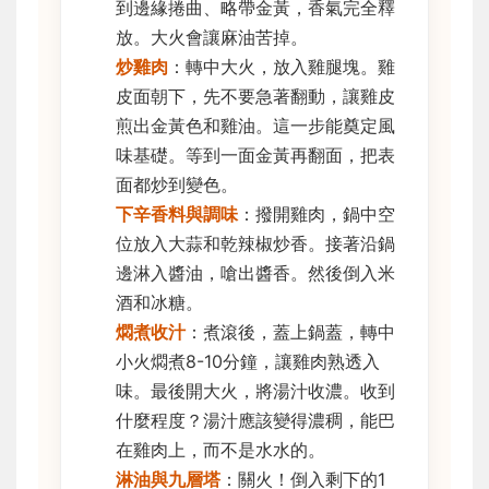
到邊緣捲曲、略帶金黃，香氣完全釋
放。大火會讓麻油苦掉。
炒雞肉
：轉中大火，放入雞腿塊。雞
皮面朝下，先不要急著翻動，讓雞皮
煎出金黃色和雞油。這一步能奠定風
味基礎。等到一面金黃再翻面，把表
面都炒到變色。
下辛香料與調味
：撥開雞肉，鍋中空
位放入大蒜和乾辣椒炒香。接著沿鍋
邊淋入醬油，嗆出醬香。然後倒入米
酒和冰糖。
燜煮收汁
：煮滾後，蓋上鍋蓋，轉中
小火燜煮8-10分鐘，讓雞肉熟透入
味。最後開大火，將湯汁收濃。收到
什麼程度？湯汁應該變得濃稠，能巴
在雞肉上，而不是水水的。
淋油與九層塔
：關火！倒入剩下的1