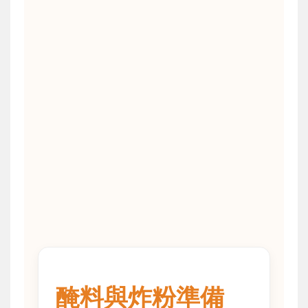
醃料與炸粉準備