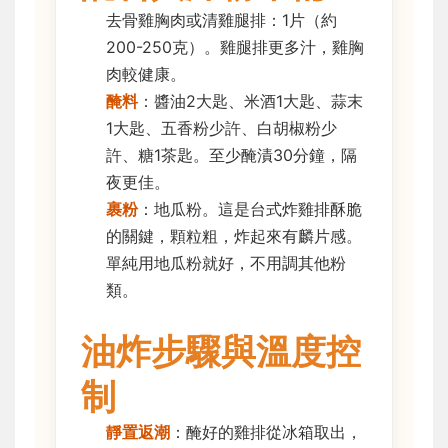
去骨雞胸肉或清雞腿排：1片（約
200-250克）。雞腿排更多汁，雞胸
肉較健康。
醃料
：醬油2大匙、米酒1大匙、蒜末
1大匙、五香粉少許、白胡椒粉少
許、糖1茶匙。至少醃漬30分鐘，隔
夜更佳。
裹粉
：地瓜粉。這是台式炸雞排酥脆
的關鍵，顆粒粗，炸起來有麟片感。
單純用地瓜粉就好，不用調其他粉
類。
油炸步驟與溫度控
制
靜置返潮
：醃好的雞排從冰箱取出，