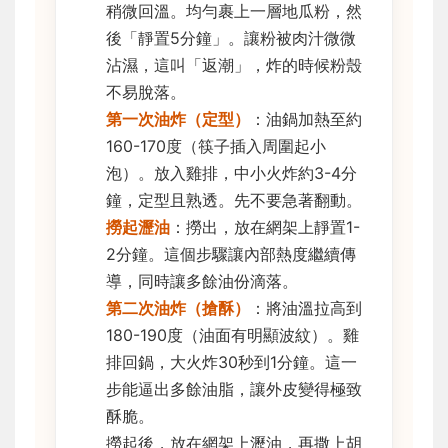
稍微回溫。均勻裹上一層地瓜粉，然
後「靜置5分鐘」。讓粉被肉汁微微
沾濕，這叫「返潮」，炸的時候粉殼
不易脫落。
第一次油炸（定型）
：油鍋加熱至約
160-170度（筷子插入周圍起小
泡）。放入雞排，中小火炸約3-4分
鐘，定型且熟透。先不要急著翻動。
撈起瀝油
：撈出，放在網架上靜置1-
2分鐘。這個步驟讓內部熱度繼續傳
導，同時讓多餘油份滴落。
第二次油炸（搶酥）
：將油溫拉高到
180-190度（油面有明顯波紋）。雞
排回鍋，大火炸30秒到1分鐘。這一
步能逼出多餘油脂，讓外皮變得極致
酥脆。
撈起後，放在網架上瀝油，再撒上胡