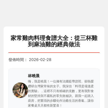
家常雞肉料理食譜大全：從三杯雞
到麻油雞的經典做法
發佈時間：
2026-02-28
林曉晨
嗨，我是曉晨！一位擁有法國藍帶證照、卻熱愛
鑽研台灣家常味的女子。我深信「料理是場溫柔
的實驗」，這裡不只有精確的克數，更有我對食
材的堅持與不藏私的零失敗秘訣。跟我一起踏入
廚房，把繁瑣的步驟化作治癒生活的香氣，讓你
家餐桌天天都有新驚喜！