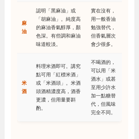
認明「黑麻油」或
實在沒有，
「胡麻油」。純度高
用一般香油
麻
的麻油香氣醇厚，顏
勉強替代，
油
色深。有些調和麻油
但香氣層次
味道較淡。
會少很多。
不喝酒的，
料理米酒即可。講究
可以用「米
點可用「紅標米酒」
酒水」或甚
米
或「米酒頭」。米酒
至用少許水
酒
頭酒精濃度高，酒香
加一點糖替
更濃，但用量要斟
代，但風味
酌。
完全不同。