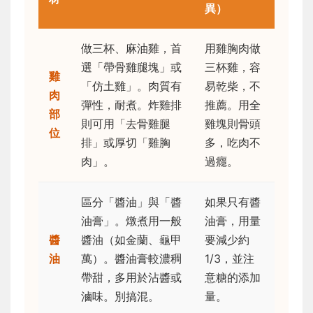
異）
做三杯、麻油雞，首
用雞胸肉做
選「帶骨雞腿塊」或
三杯雞，容
雞
「仿土雞」。肉質有
易乾柴，不
肉
彈性，耐煮。炸雞排
推薦。用全
部
則可用「去骨雞腿
雞塊則骨頭
位
排」或厚切「雞胸
多，吃肉不
肉」。
過癮。
區分「醬油」與「醬
如果只有醬
油膏」。燉煮用一般
油膏，用量
醬
醬油（如金蘭、龜甲
要減少約
油
萬）。醬油膏較濃稠
1/3，並注
帶甜，多用於沾醬或
意糖的添加
滷味。別搞混。
量。