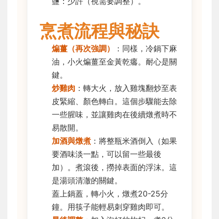
鹽：少許（視需要調整）。
烹煮流程與秘訣
煸薑（再次強調）
：同樣，冷鍋下麻
油，小火煸薑至金黃乾癟。耐心是關
鍵。
炒雞肉
：轉大火，放入雞塊翻炒至表
皮緊縮、顏色轉白。這個步驟能去除
一些腥味，並讓雞肉在後續燉煮時不
易散開。
加酒與燉煮
：將整瓶米酒倒入（如果
要酒味淡一點，可以留一些最後
加）。煮滾後，撈掉表面的浮沫。這
是湯頭清澈的關鍵。
蓋上鍋蓋，轉小火，燉煮20-25分
鐘。用筷子能輕易刺穿雞肉即可。