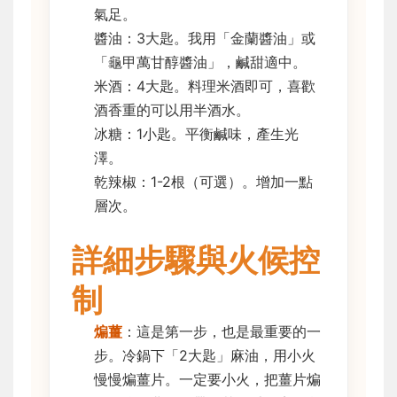
氣足。
醬油：3大匙。我用「金蘭醬油」或
「龜甲萬甘醇醬油」，鹹甜適中。
米酒：4大匙。料理米酒即可，喜歡
酒香重的可以用半酒水。
冰糖：1小匙。平衡鹹味，產生光
澤。
乾辣椒：1-2根（可選）。增加一點
層次。
詳細步驟與火候控
制
煸薑
：這是第一步，也是最重要的一
步。冷鍋下「2大匙」麻油，用小火
慢慢煸薑片。一定要小火，把薑片煸