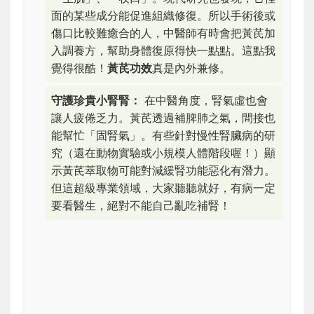
面的某些成分能促進組織修復。所以手術後或
傷口比較難癒合的人，中醫師有時會把黃芪加
入調養方，幫助身體復原得快一點點。這點我
覺得很酷！
黃芪功效
真是內外兼修。
守護珍貴小腎腎：
在中醫角度，腎氣虛也會
讓人疲倦乏力。黃芪透過補脾肺之氣，間接也
能幫忙「固腎氣」。有些針對慢性腎臟病的研
究（還在動物實驗或小規模人體階段喔！）顯
示黃芪萃取物可能對減緩腎功能惡化有潛力。
但這超級專業領域，大家聽聽就好，有病一定
要看醫生，絕對不能自己亂吃補腎！