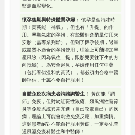
監測血壓變化。
懷孕後期與特殊體質孕婦：
懷孕是個特殊時
期！黃芪能「補氣」，但也有「升提」的作
用。早期氣虛的孕婦，有些醫師會酌量使用來
安胎（需專業判斷）。但到了懷孕後期，過量
或體質不適合的孕婦使用，理論上
可能
增加早
產風險（因為氣往上提，跟胎兒要往下生的方
向抵觸）。為安全起見，孕婦使用任何中藥
（包括看似溫和的黃芪），都必須由合格中醫
師評估，千萬不要自行服用！
自體免疫疾病患者請諮詢醫生！
黃芪能「調
節」免疫，但對於紅斑性狼瘡、類風濕性關節
炎等免疫系統異常亢進（自己攻擊自己）的疾
病，理論上可能會刺激免疫反應，加重病情。
這類患者絕對不能自行服用黃芪，一定要先問
過風濕免疫科醫生和中醫師！