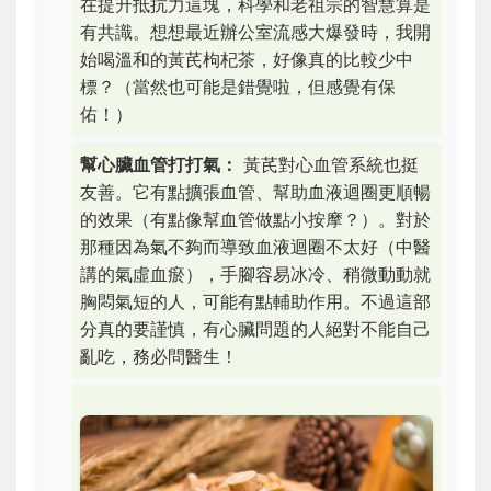
在提升抵抗力這塊，科學和老祖宗的智慧算是
有共識。想想最近辦公室流感大爆發時，我開
始喝溫和的黃芪枸杞茶，好像真的比較少中
標？（當然也可能是錯覺啦，但感覺有保
佑！）
幫心臟血管打打氣：
黃芪對心血管系統也挺
友善。它有點擴張血管、幫助血液迴圈更順暢
的效果（有點像幫血管做點小按摩？）。對於
那種因為氣不夠而導致血液迴圈不太好（中醫
講的氣虛血瘀），手腳容易冰冷、稍微動動就
胸悶氣短的人，可能有點輔助作用。不過這部
分真的要謹慎，有心臟問題的人絕對不能自己
亂吃，務必問醫生！