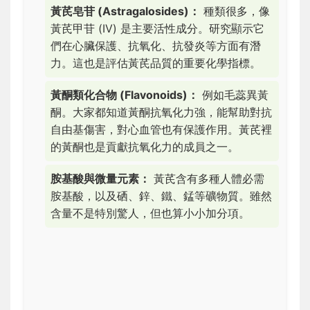
黃芪皂苷 (Astragalosides)：
種類很多，像
黃芪甲苷 (IV) 是主要活性成分。研究顯示它
們在心臟保護、抗氧化、抗發炎等方面有潛
力。這也是評估黃芪品質的重要化學指標。
黃酮類化合物 (Flavonoids)：
例如毛蕊異黃
酮。大家都知道黃酮抗氧化力強，能幫助對抗
自由基傷害，對心血管也有保護作用。黃芪裡
的黃酮也是貢獻抗氧化力的成員之一。
胺基酸與微量元素：
黃芪含有多種人體必需
胺基酸，以及硒、鋅、鐵、錳等礦物質。雖然
含量不是特別驚人，但也算小小加分項。