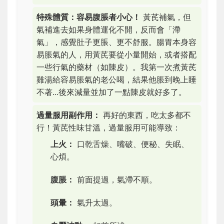
特殊體質：容易腹脹者小心！
黃芪補氣，但
氣補進去如果身體運化不開，反而會「滯
氣」，感覺肚子更脹、更不舒服。腸胃本身容
易脹氣的人，用黃芪要從小量開始，或者搭配
一些行氣的藥材（如陳皮）。我第一次煮黃芪
雞湯給容易脹氣的老公喝，結果他脹到晚上睡
不著...後來減量並加了一點陳皮就好多了。
過量服用副作用：
再好的東西，吃太多都不
行！黃芪性味甘溫，過量服用可能導致：
上火：
口乾舌燥、嘴破、便秘、失眠、
心煩。
腹脹：
前面提過，氣滯不順。
頭暈：
氣升太過。