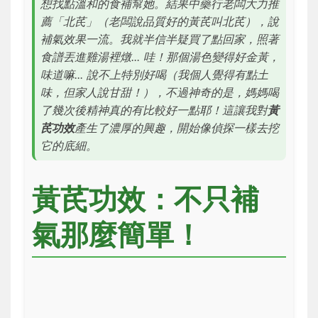
想找點溫和的食補幫她。結果中藥行老闆大力推
薦「北芪」（老闆說品質好的黃芪叫北芪），說
補氣效果一流。我就半信半疑買了點回家，照著
食譜丟進雞湯裡燉... 哇！那個湯色變得好金黃，
味道嘛... 說不上特別好喝（我個人覺得有點土
味，但家人說甘甜！），不過神奇的是，媽媽喝
了幾次後精神真的有比較好一點耶！這讓我對
黃
芪功效
產生了濃厚的興趣，開始像偵探一樣去挖
它的底細。
黃芪功效：不只補
氣那麼簡單！