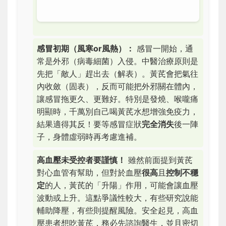
感冒初期（風寒or風熱）：
感冒一開始，通
常是外邪（病毒細菌）入侵。中醫治療原則是
先把「敵人」趕出去（解表）。黃芪會把氣往
內收斂（固表），反而可能把外邪關在體內，
讓感冒拖更久、更難好。特別是發燒、喉嚨痛
明顯時，千萬別自己喝黃芪水想增強免疫力，
結果適得其反！要等感冒症狀
完全消失
後一陣
子，身體虛弱時再考慮進補。
高血壓未受控者要謹慎！
雖然前面提到黃芪
對心血管有幫助，但對於血壓
很高
且
控制不穩
定
的人，黃芪的「升陽」作用，可能會讓血壓
波動或上升。這點爭議性較大，有些研究說能
輔助降壓，有些則提醒風險。安全起見，高血
壓患者想吃黃芪，務必先諮詢醫生，並且密切