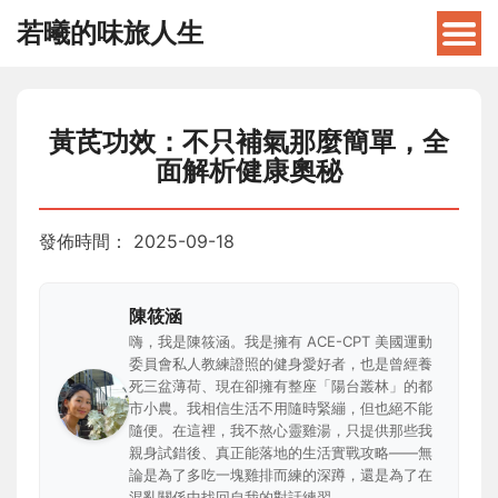
若曦的味旅人生
黃芪功效：不只補氣那麼簡單，全
面解析健康奧秘
發佈時間：
2025-09-18
陳筱涵
嗨，我是陳筱涵。我是擁有 ACE-CPT 美國運動
委員會私人教練證照的健身愛好者，也是曾經養
死三盆薄荷、現在卻擁有整座「陽台叢林」的都
市小農。我相信生活不用隨時緊繃，但也絕不能
隨便。在這裡，我不熬心靈雞湯，只提供那些我
親身試錯後、真正能落地的生活實戰攻略——無
論是為了多吃一塊雞排而練的深蹲，還是為了在
混亂關係中找回自我的對話練習。