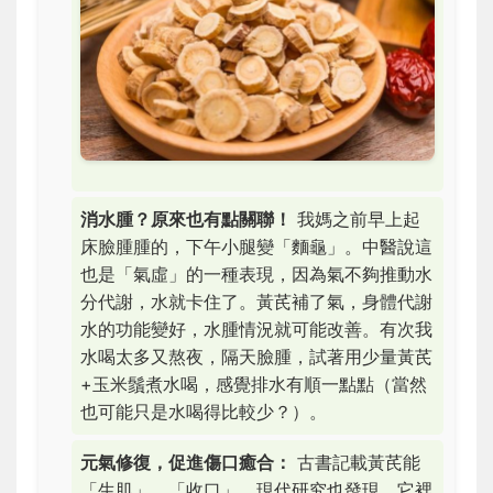
消水腫？原來也有點關聯！
我媽之前早上起
床臉腫腫的，下午小腿變「麵龜」。中醫說這
也是「氣虛」的一種表現，因為氣不夠推動水
分代謝，水就卡住了。黃芪補了氣，身體代謝
水的功能變好，水腫情況就可能改善。有次我
水喝太多又熬夜，隔天臉腫，試著用少量黃芪
+玉米鬚煮水喝，感覺排水有順一點點（當然
也可能只是水喝得比較少？）。
元氣修復，促進傷口癒合：
古書記載黃芪能
「生肌」、「收口」。現代研究也發現，它裡