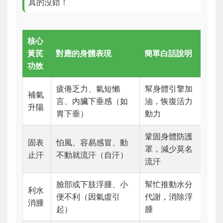
真的沒錯！
核心
黃芪
對應的身體表現
簡單白話說明
功效
疲倦乏力、氣短懶
幫身體引擎加
補氣
言、內臟下垂感（如
油，恢復活力
升陽
胃下垂）
動力
鞏固身體防護
固表
怕風、容易感冒、動
罩，減少莫名
止汗
不動就流汗（自汗）
流汗
臉部或下肢浮腫、小
幫忙推動水分
利水
便不利（因氣虛引
代謝，消除浮
消腫
起）
腫