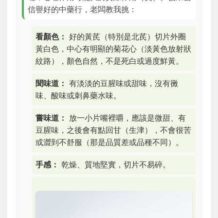
信譽好的中藥行，老闆教我挑：
看顏色：
好的黃芪（特別是北芪）切片外圈
黃白色，中心有明顯的菊花心（淡黃色放射狀
紋路），顏色自然，不是死白或過度鮮黃。
聞味道：
有淡淡的豆腥味或甜味，沒有黴
味、酸味或刺鼻藥水味。
嘗味道：
放一小片嘴裡嚼，應該是微甜、有
豆腥味，之後會有點回甘（生津），不會很苦
或澀到不舒服（那是品質差或品種不同）。
手感：
乾燥、質地堅實，切片不易碎。