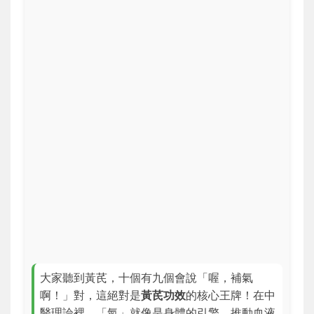
大家聽到黃芪，十個有九個會說「喔，補氣
啊！」對，這絕對是
黃芪功效
的核心王牌！在中
醫理論裡，「氣」就像是身體的引擎，推動血液