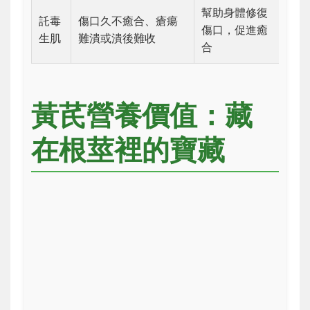
幫助身體修復
託毒
傷口久不癒合、瘡瘍
傷口，促進癒
生肌
難潰或潰後難收
合
黃芪營養價值：藏
在根莖裡的寶藏