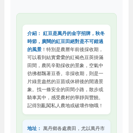
介紹：
紅豆是萬丹的金字招牌，秋冬
時節，廣闊的紅豆田絕對是不可錯過
的風景
！特別是農曆年前後採收期，
可以看到結實纍纍的紅褐色豆莢掛滿
田間，農民辛勤採收的景象，空氣中
彷彿都飄著豆香。非採收期，則是一
片綠意盎然的豆苗或休耕後的閒適景
象。找一條安全的田間小路，散步或
騎車其中，感受農村的寧靜與豐饒。
記得別亂闖私人農地或破壞作物哦！
地址：
萬丹鄉各處農田，尤以萬丹市