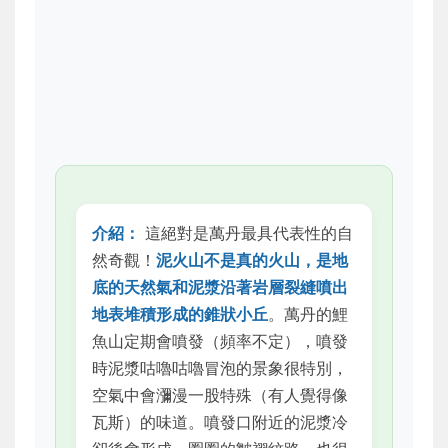
介紹：
這絕對是萬丹最具代表性的自
然奇觀！
泥火山不是真的火山，是地
底的天然氣和泥漿沿著岩層裂縫噴出
地表堆積形成的錐狀小丘
。萬丹的鯉
魚山定期會噴發（頻率不定），噴發
時泥漿咕嚕咕嚕冒泡的景象很特別，
空氣中會瀰漫一股特殊（有人覺得像
瓦斯）的味道。噴發口附近的泥漿冷