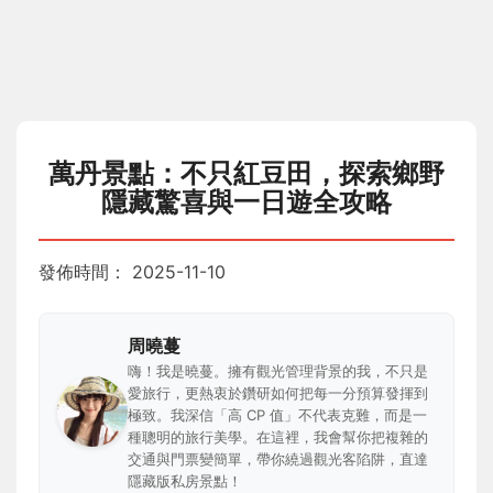
萬丹景點：不只紅豆田，探索鄉野
隱藏驚喜與一日遊全攻略
發佈時間：
2025-11-10
周曉蔓
嗨！我是曉蔓。擁有觀光管理背景的我，不只是
愛旅行，更熱衷於鑽研如何把每一分預算發揮到
極致。我深信「高 CP 值」不代表克難，而是一
種聰明的旅行美學。在這裡，我會幫你把複雜的
交通與門票變簡單，帶你繞過觀光客陷阱，直達
隱藏版私房景點！