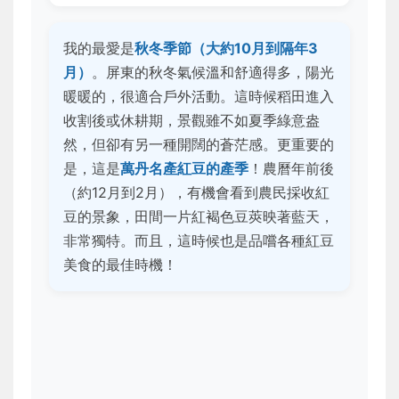
我的最愛是
秋冬季節（大約10月到隔年3
月）
。屏東的秋冬氣候溫和舒適得多，陽光
暖暖的，很適合戶外活動。這時候稻田進入
收割後或休耕期，景觀雖不如夏季綠意盎
然，但卻有另一種開闊的蒼茫感。更重要的
是，這是
萬丹名產紅豆的產季
！農曆年前後
（約12月到2月），有機會看到農民採收紅
豆的景象，田間一片紅褐色豆莢映著藍天，
非常獨特。而且，這時候也是品嚐各種紅豆
美食的最佳時機！