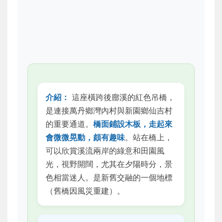
介紹：
這座橫跨後廍溪的紅色吊橋，
是連接萬丹鄉灣內村與新園鄉仙吉村
的重要通道。
橋面鋪設木板，走起來
會微微晃動，頗有趣味
。站在橋上，
可以欣賞溪流兩岸的綠意和田園風
光，視野開闊，尤其在夕陽時分，景
色相當迷人。是新舊交融的一個地標
（舊橋因風災重建）。