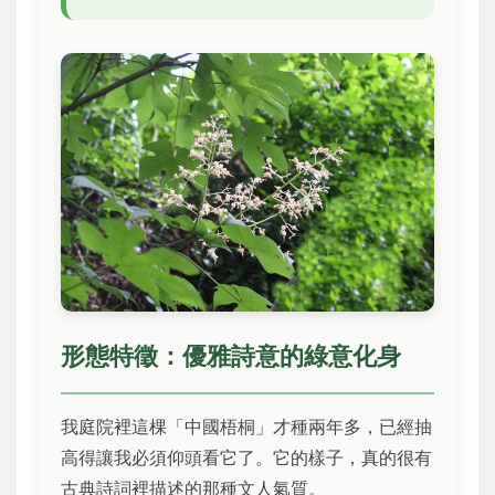
形態特徵：優雅詩意的綠意化身
我庭院裡這棵「中國梧桐」才種兩年多，已經抽
高得讓我必須仰頭看它了。它的樣子，真的很有
古典詩詞裡描述的那種文人氣質。