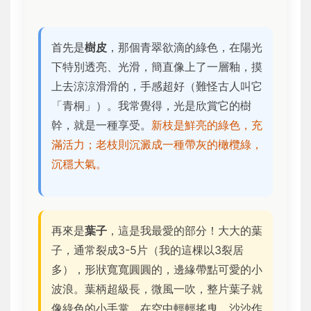
首先是
樹皮
，那個青翠欲滴的綠色，在陽光
下特別透亮、光滑，簡直像上了一層釉，摸
上去涼涼滑滑的，手感超好（難怪古人叫它
「青桐」）。我常覺得，光是欣賞它的樹
幹，就是一種享受。
新枝是鮮亮的綠色，充
滿活力；老枝則沉澱成一種帶灰的橄欖綠，
沉穩大氣。
再來是
葉子
，這是我最愛的部分！大大的葉
子，通常裂成3-5片（我的這棵以3裂居
多），形狀寬寬圓圓的，邊緣帶點可愛的小
波浪。葉柄超級長，微風一吹，整片葉子就
像綠色的小手掌，在空中輕輕搖曳，沙沙作