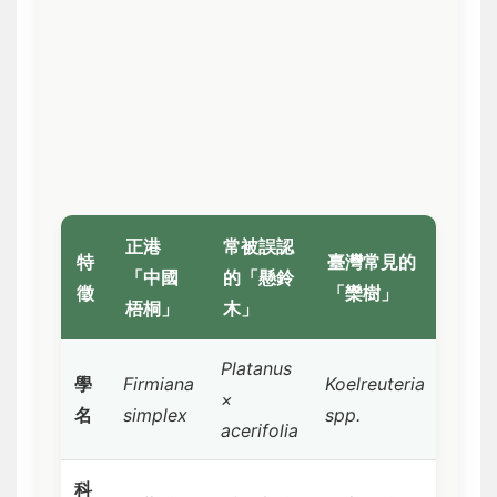
正港
常被誤認
特
臺灣常見的
「中國
的「懸鈴
徵
「欒樹」
梧桐」
木」
Platanus
學
Firmiana
Koelreuteria
×
名
simplex
spp.
acerifolia
科