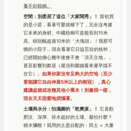
養不好梧桐。
空間：別委屈了這位「大家閨秀」！
當初買
的是小苗，看著可愛就種下了，完全沒考慮
它未來的身材。中國梧桐可是能長到15米
高、樹冠幅超過10米的「大塊頭」！我那可
憐的小院子... 現在看著它日益茁壯的枝幹，
已經開始擔心幾年後會不會「頂天立地」，
甚至影響到鄰居（屋頂和圍牆看來遲早擋不
住它）。
如果你家沒有足夠大的空地（至少
要能讓它自由伸展5米以上的樹冠），真心
建議盆栽或改種其他小喬木！別像我一樣，
現在天天甜蜜地煩惱著。
土壤與水分：怕濕腳的「乾爽派」！
它喜歡
肥沃、深厚、排水超好的土壤。最怕什麼？
積水爛根！我用的土是自配的：田土 + 大量