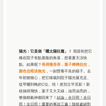
陽光：它是個「曬太陽狂魔」！
我當初把它
種在院子有點遮蔭的角落，想著夏天涼快
點。結果呢？
長得慢吞吞，葉子稀稀拉拉，
顏色也暗淡無光
，一副營養不良的樣子。去
年初狠狠心，把它移栽到院子陽光最充足、
從早曬到晚的C位。哇！差別立竿見影！新
枝抽得飛快，葉子又大又綠，油亮油亮的，
整個精氣神都回來了！
結論：全日照！全日
照！全日照！重要的事說三遍！陰暗處絕對