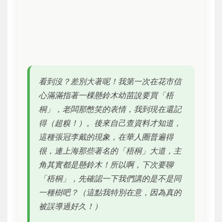
看到沒？差別大著呢！我第一次在花市信
心滿滿指著一棵懸鈴木幼苗說要買「梧
桐」，老闆那憋笑的表情，我到現在還記
得（超糗！）。後來自己查資料才知道，
這種張冠李戴的現象，在華人圈普遍得
很，連上海那些著名的「梧桐」大道，主
角其實都是懸鈴木！所以啊，下次要聊
「梧桐」，先確認一下我們講的是不是同
一種樹吧？（這點我特別在意，因為真的
被誤導過好久！）