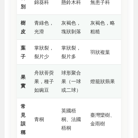
錦葵科
懸鈴木科
無患子科
別
樹
青綠色，
灰褐色，
灰褐色，略
皮
光滑
塊狀剝落
粗糙
葉
掌狀裂，
掌狀裂，
羽狀複葉
子
裂片少
裂片多
舟狀蓇葖
球形聚合
果
果，種子
果（一球
燈籠狀蒴果
實
如豌豆
或二球）
常
英國梧
見
臺灣欒樹、
青桐
桐、法國
誤
金雨樹
梧桐
稱