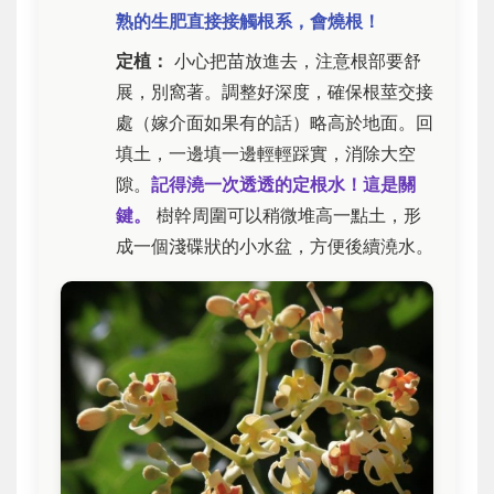
熟的生肥直接接觸根系，會燒根！
定植：
小心把苗放進去，注意根部要舒
展，別窩著。調整好深度，確保根莖交接
處（嫁介面如果有的話）略高於地面。回
填土，一邊填一邊輕輕踩實，消除大空
隙。
記得澆一次透透的定根水！這是關
鍵。
樹幹周圍可以稍微堆高一點土，形
成一個淺碟狀的小水盆，方便後續澆水。