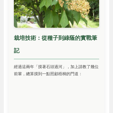
栽培技術：從種子到綠蔭的實戰筆
記
經過這兩年「摸著石頭過河」，加上請教了幾位
前輩，總算摸到一點照顧梧桐的門道：