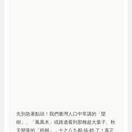
先別急著點頭！我們臺灣人口中常講的「欒
樹」、「鳳凰木」或路邊看到那種超大葉子、秋
天變黃的「梧桐」，十之八九都‧搞‧錯‧了！真正