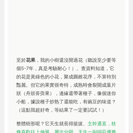
至於
花果
，我的小樹還沒開過花（聽說至少要等
個5-7年，真是考驗耐心！）。查資料知道，它
的花是黃綠色的小花，聚成圓錐花序，不算特別
豔麗。但它的果實很奇特，成熟時會裂開成葉片
狀（舟狀蓇葖果），邊緣還帶著種子，像個迷你
小船，據說種子炒熟了還能吃，有豌豆的味道？
（這點我超好奇，等結果了一定要試試！）
整體樹形呢？它天生就長得挺拔、
主幹通直，枝
條喜歡往上伸展，層次分明，天生一副端莊優雅