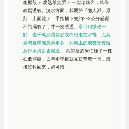
粗椰殼 + 腐熟羊糞肥 + 一點珍珠岩，確保
疏鬆透氣。澆水方面，我屬於「懶人派」原
則：土面乾了，手指插下去約2-3公分感覺
不到濕氣了，才一次澆透。
寧可稍微乾一
點，也千萬別讓盆底或樹根泡在水裡！尤其
臺灣夏季颱風暴雨多，種地上的朋友更要留
意排水溝是否暢通。
我鄰居的阿伯種了一棵
在低窪處，去年雨季後就見它奄奄一息，最
後沒救回來，超可惜。