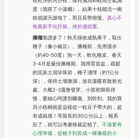
在乾淨的河沙裡，保持濕潤和較高空氣濕
度（我搭了小溫棚）。結果十枝能活一兩
枝就謝天謝地了，而且長勢很慢。
真心不
推薦新手玩扦插，挫折感很重。
播種
靠譜多了！秋天採收成熟果子，取出
種子（像小豌豆）。播種前，先用溫水
（約40-50度）泡一天，軟化種皮。春天
3-4月是最佳播種期。我用育苗盆，疏鬆
的泥炭土混珍珠岩，種子淺埋（約1公分
深），保持土壤微濕，放在溫暖有散射光
處。大概2-3週會發芽。小苗初期長得
慢，要細心呵護別曬傷、別幹到。我的寶
貝小梧桐就是這樣從一粒豆子帶大的，超
有成就感！等苗長到30公分以上，根系
壯了，就可以考慮移栽定植了。
不過要有
心理準備，從種子到長成一棵像樣的小