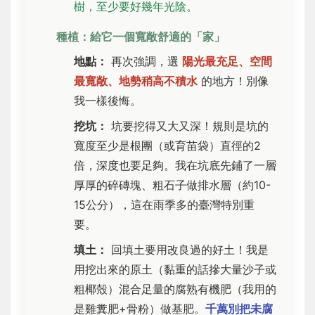
樹，至少要好幾年光陰。
種植：給它一個寬敞舒適的「家」
地點：
再次強調，選
陽光最充足、空間
最寬敞、地勢稍高不積水
的地方！別像
我一樣後悔。
挖坑：
坑要挖得又大又深！規則是坑的
寬度至少是根團（或育苗袋）直徑的2
倍，深度也要足夠。我在坑底先鋪了一層
厚厚的碎磚塊、粗石子做排水層（約10-
15公分），這在雨季多的臺灣特別重
要。
填土：
回填土要用改良過的好土！我是
用挖出來的原土（黏重的話摻大量沙子或
粗椰殼）混合足量的腐熟有機肥（我用的
是雞糞肥+骨粉）做基肥。
千萬別把未腐