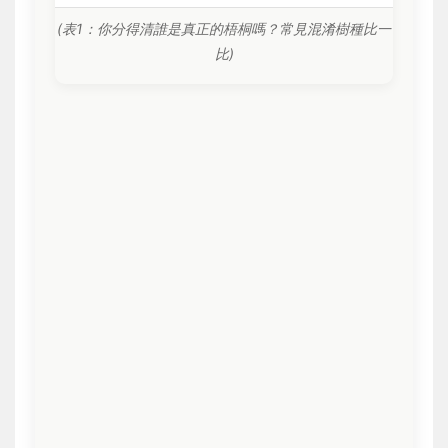
(表1：你分得清誰是真正的梧桐嗎？常見混淆樹種比一
比)