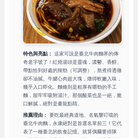
特色與亮點：
這家可說是臺北牛肉麵界的傳
奇老字號了！紅燒湯頭是靈魂，濃鬱、香醇、
帶點恰到好處的辣勁（可調整），熬煮得透徹
卻不油膩。牛腱心肉超大塊，燉得軟嫩入味，
幾乎入口即化。麵條則是粗厚有嚼勁的手工
麵，能牢牢吸附湯汁。那個酸菜也是一絕，脆
口解膩，絕對是畫龍點睛。
推薦理由：
要吃最經典道地、名氣響叮噹的
臺北牛肉麵，永康絕對是首選名單前三！它代
表了一種臺北的飲食記憶。就算偶爾要排隊