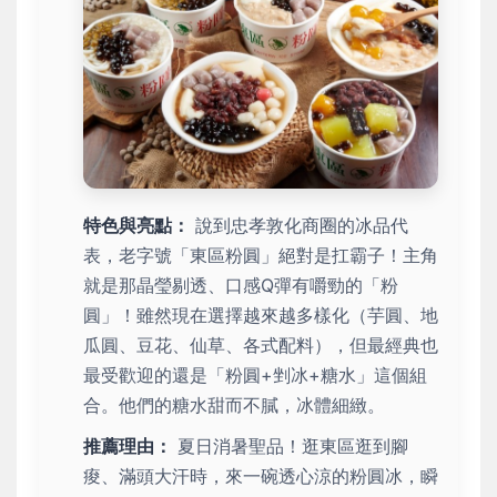
特色與亮點：
說到忠孝敦化商圈的冰品代
表，老字號「東區粉圓」絕對是扛霸子！主角
就是那晶瑩剔透、口感Q彈有嚼勁的「粉
圓」！雖然現在選擇越來越多樣化（芋圓、地
瓜圓、豆花、仙草、各式配料），但最經典也
最受歡迎的還是「粉圓+剉冰+糖水」這個組
合。他們的糖水甜而不膩，冰體細緻。
推薦理由：
夏日消暑聖品！逛東區逛到腳
痠、滿頭大汗時，來一碗透心涼的粉圓冰，瞬