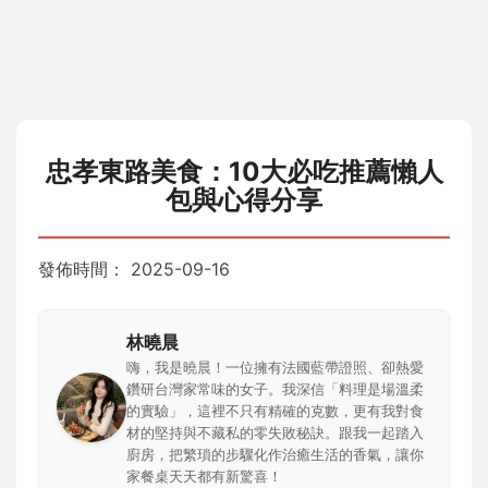
忠孝東路美食：10大必吃推薦懶人
包與心得分享
發佈時間：
2025-09-16
林曉晨
嗨，我是曉晨！一位擁有法國藍帶證照、卻熱愛
鑽研台灣家常味的女子。我深信「料理是場溫柔
的實驗」，這裡不只有精確的克數，更有我對食
材的堅持與不藏私的零失敗秘訣。跟我一起踏入
廚房，把繁瑣的步驟化作治癒生活的香氣，讓你
家餐桌天天都有新驚喜！