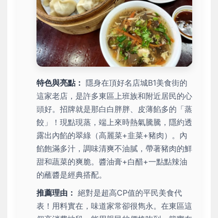
特色與亮點：
隱身在頂好名店城B1美食街的
這家老店，是許多東區上班族和附近居民的心
頭好。招牌就是那白白胖胖、皮薄餡多的「蒸
餃」！現點現蒸，端上來時熱氣騰騰，隱約透
露出內餡的翠綠（高麗菜+韭菜+豬肉）。內
餡飽滿多汁，調味清爽不油膩，帶著豬肉的鮮
甜和蔬菜的爽脆。醬油膏+白醋+一點點辣油
的蘸醬是經典搭配。
推薦理由：
絕對是超高CP值的平民美食代
表！用料實在，味道家常卻很雋永。在東區這