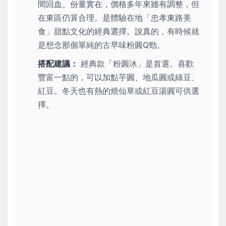
間回血。份量實在，價格多年來雖有調整，但
在東區仍算合理。是體驗在地「忠孝東路美
食」甜點文化的經典選擇。說真的，有時候就
是想念那個單純的古早味粉圓Q勁。
搭配建議：
經典款「粉圓冰」是首選。喜歡
豐富一點的，可以加點芋圓、地瓜圓或綠豆、
紅豆。冬天也有熱的燒仙草或紅豆湯圓可供選
擇。