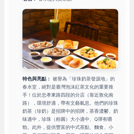
特色與亮點：
被譽為「珍珠奶茶發源地」的
春水堂，絕對是臺灣泡沫紅茶文化的重要推
手！位於忠孝東路四段的分店（靠近敦化南
路），環境舒適，帶有文藝氣息。他們的珍珠
奶茶（珍奶）是招牌中的招牌，茶香濃鬱、奶
味適中，珍珠（粉圓）大小適中、Q彈有嚼
勁。此外，提供豐富的中式茶點、麵食、小