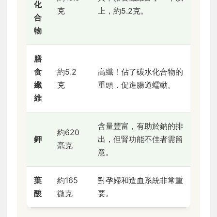
化
克
上，約5.2克。
合
物
膳
食
約5.2
高纖！佔了碳水化合物的
纖
克
重頭，促進腸道蠕動。
維
含量豐富，有助於鈉的排
約620
鉀
出，但腎功能不佳者需留
毫克
意。
葉
約165
對孕婦和造血系統非常重
酸
微克
要。