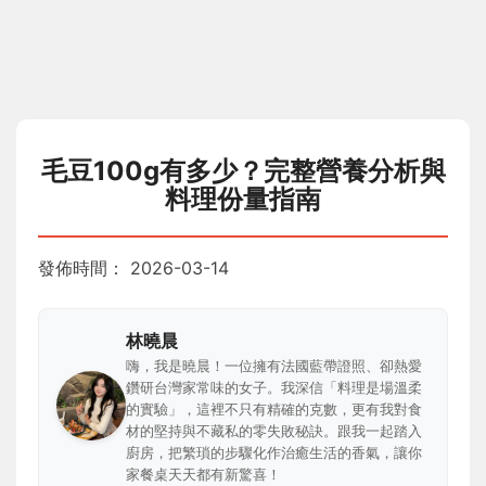
毛豆100g有多少？完整營養分析與
料理份量指南
發佈時間：
2026-03-14
林曉晨
嗨，我是曉晨！一位擁有法國藍帶證照、卻熱愛
鑽研台灣家常味的女子。我深信「料理是場溫柔
的實驗」，這裡不只有精確的克數，更有我對食
材的堅持與不藏私的零失敗秘訣。跟我一起踏入
廚房，把繁瑣的步驟化作治癒生活的香氣，讓你
家餐桌天天都有新驚喜！