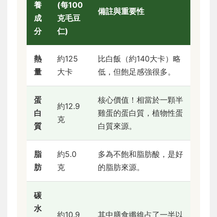
養
(每100
備註與重要性
成
克毛豆
分
仁)
熱
約125
比白飯（約140大卡）略
量
大卡
低，但飽足感強很多。
蛋
核心價值！相當於一顆半
約12.9
白
雞蛋的蛋白質，植物性蛋
克
質
白質來源。
脂
約5.0
多為不飽和脂肪酸，是好
肪
克
的脂肪來源。
碳
水
約10.9
其中膳食纖維占了一半以