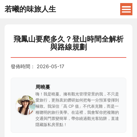
若曦的味旅人生
飛鳳山要爬多久？登山時間全解析
與路線規劃
發佈時間：
2026-05-17
周曉蔓
嗨！我是曉蔓。擁有觀光管理背景的我，不只是
愛旅行，更熱衷於鑽研如何把每一分預算發揮到
極致。我深信「高 CP 值」不代表克難，而是一
種聰明的旅行美學。在這裡，我會幫你把複雜的
交通與門票變簡單，帶你繞過觀光客陷阱，直達
隱藏版私房景點！