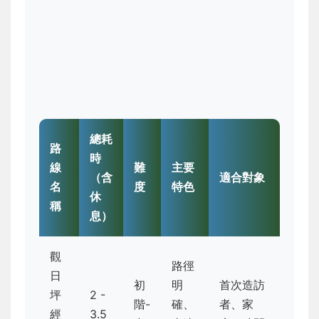
總耗
路
時
線
難
主要
（含
適合對象
名
度
特色
休
稱
息）
觀
路徑
日
初
明
首次造訪
坪
2 -
階-
確、
者、家
經
3.5