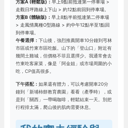
方案A (輕鬆版)：
早上9點前抵達第一停車場 >
走觀日坪路線上下山 > 約12點前回到停車場。
方案B (體驗版)：
早上8點半前抵達第二停車場
> 走風情萬種O型路線 > 約中午12點半至1點回
到停車場。
午餐選擇：
下山後，強烈推薦開車10分鐘到芎林
市區或竹東市區吃飯。山下的「登山口」附近有
幾間土雞城，但價格不菲且選擇少。我通常會去
竹東吃客家菜，像是「阿金姐」或市場周圍的小
吃，CP值高很多。
下午搭配：
如果還有體力，可以考慮開車20分
鐘到「新埔柿餅教育農園」看看（產季時），或
是到「關西」一帶喝咖啡，輕鬆結束一天。別把
行程排太滿，爬山後的肌肉需要休息。