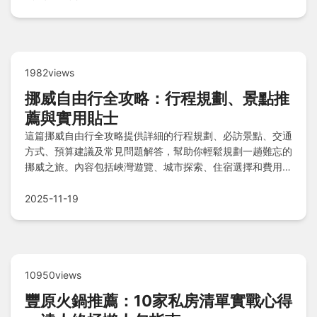
1982views
挪威自由行全攻略：行程規劃、景點推
薦與實用貼士
這篇挪威自由行全攻略提供詳細的行程規劃、必訪景點、交通
方式、預算建議及常見問題解答，幫助你輕鬆規劃一趟難忘的
挪威之旅。內容包括峽灣遊覽、城市探索、住宿選擇和費用明
細，適合第一次前往挪威的旅客。從簽證申請到當地美食，全
方位解決你的疑問，讓你的挪威自由行更順利。
2025-11-19
10950views
豐原火鍋推薦：10家私房清單實戰心得