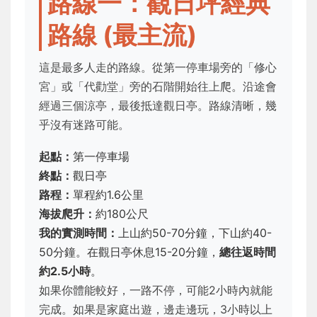
路線一：觀日坪經典
路線 (最主流)
這是最多人走的路線。從第一停車場旁的「修心
宮」或「代勸堂」旁的石階開始往上爬。沿途會
經過三個涼亭，最後抵達觀日亭。路線清晰，幾
乎沒有迷路可能。
起點：
第一停車場
終點：
觀日亭
路程：
單程約1.6公里
海拔爬升：
約180公尺
我的實測時間：
上山約50-70分鐘，下山約40-
50分鐘。在觀日亭休息15-20分鐘，
總往返時間
約2.5小時
。
如果你體能較好，一路不停，可能2小時內就能
完成。如果是家庭出遊，邊走邊玩，3小時以上