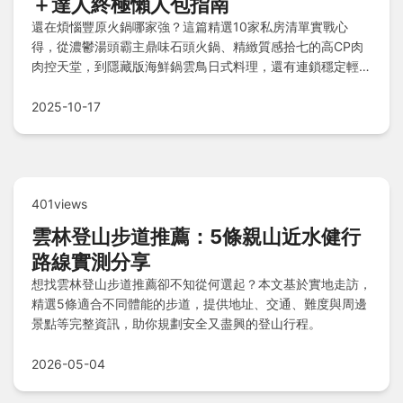
＋達人終極懶人包指南
還在煩惱豐原火鍋哪家強？這篇精選10家私房清單實戰心
得，從濃鬱湯頭霸主鼎味石頭火鍋、精緻質感拾七的高CP肉
肉控天堂，到隱藏版海鮮鍋雲鳥日式料理，還有連鎖穩定輕井
澤與聚北海道昆布鍋的清爽湯頭，以及平價吃到飽千葉火鍋！
文末附上達人總結懶人包與常見QA，幫你秒選最適合的豐原
2025-10-17
火鍋體驗。
401views
雲林登山步道推薦：5條親山近水健行
路線實測分享
想找雲林登山步道推薦卻不知從何選起？本文基於實地走訪，
精選5條適合不同體能的步道，提供地址、交通、難度與周邊
景點等完整資訊，助你規劃安全又盡興的登山行程。
2026-05-04