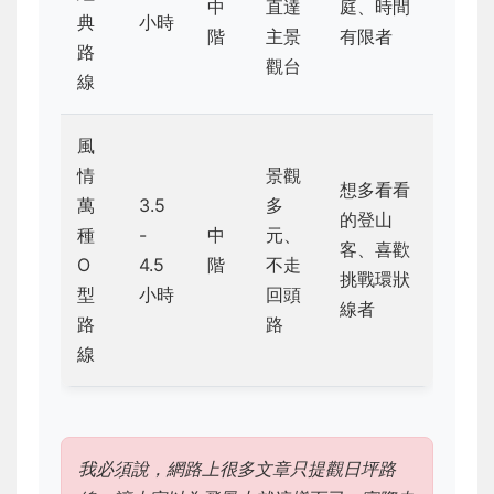
中
直達
庭、時間
典
小時
階
主景
有限者
路
觀台
線
風
情
景觀
想多看看
萬
3.5
多
的登山
種
-
中
元、
客、喜歡
O
4.5
階
不走
挑戰環狀
型
小時
回頭
線者
路
路
線
我必須說，網路上很多文章只提觀日坪路