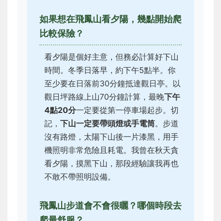
如果想在飛鳳山看夕陽，幾點開始爬
比較保險？
看夕陽是個好主意，但務必計算好下山
時間。冬季日落早，約下午5點半。你
至少要在日落前30分鐘抵達觀日亭。以
觀日坪路線上山70分鐘計算，最晚
下午
4點20分
一定要從第一停車場起步。切
記，
下山一定要帶頭燈或手電筒
。步道
沒有路燈，太陽下山後一片漆黑，用手
機照明非常危險且耗電。我曾在秋天貪
看夕陽，摸黑下山，那段經驗讓我再也
不敢不帶照明設備。
飛鳳山步道會不會很曬？哪個時段去
爬最舒服？