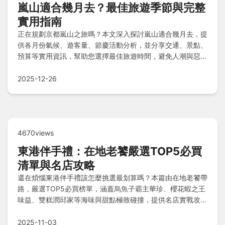
嵐山適合幾月去？最佳旅遊季節與完整
實用指南
正在規劃京都嵐山之旅嗎？本文深入探討嵐山適合幾月去，提
供各月份氣候、遊客量、節慶活動分析，並分享交通、景點、
預算等實用資訊，幫助您選擇最佳旅遊時間，避免人潮與惡劣
天氣，享受完美旅程。
2025-12-26
4670views
東港伴手禮：在地老饕嚴選TOP5必買
清單與名店攻略
還在煩惱東港伴手禮該怎麼挑選最划算嗎？本篇由在地老饕帶
路，嚴選TOP5必買榜單，涵蓋烏魚子霸主華珍、櫻花蝦之王
味益、雙糕潤邱家等海味與甜點極致碰撞，提供名店實戰攻
略、採購心法與陷阱解析，讓您聰明避雷，輕鬆為親友挑選道
地東港好禮！
2025-11-03