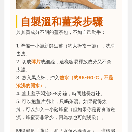
自製溫和薑茶步驟
與其買成分不明的薑茶包，不如自己動手：
1. 準備一小節新鮮生薑（約大拇指一節），洗淨
去皮。
2. 切成
薄片
或細絲，這樣容易釋放成分又不會
太濃。
3. 放入馬克杯，沖入
熱水（約85-90°C，不是
滾沸的開水）
。
4. 蓋上蓋子悶泡5-8分鐘，時間越長越辣。
5. 可以把薑片撈出，只喝茶湯。如果覺得太
辣，可以加入一小匙蜂蜜（但如果你是胃食道逆
流，蜂蜜要非常少，因為糖也可能誘發）。
關鍵就是「薄片」和「水溫不要過高」，這樣能