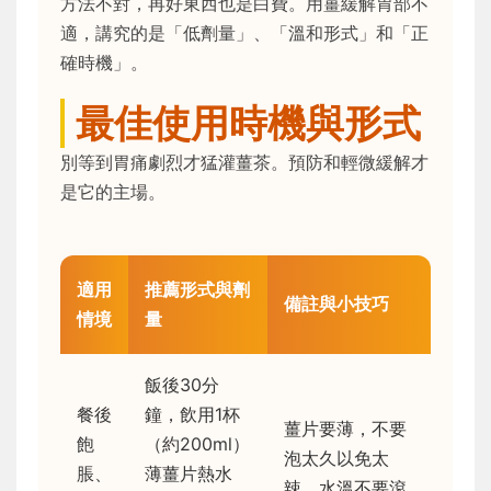
方法不對，再好東西也是白費。用薑緩解胃部不
適，講究的是「低劑量」、「溫和形式」和「正
確時機」。
最佳使用時機與形式
別等到胃痛劇烈才猛灌薑茶。預防和輕微緩解才
是它的主場。
適用
推薦形式與劑
備註與小技巧
情境
量
飯後30分
餐後
鐘，飲用1杯
薑片要薄，不要
飽
（約200ml）
泡太久以免太
脹、
薄薑片熱水
辣。水溫不要滾