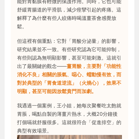
能對胃黏膜有輕微的保護作用。同時，它也可能
舒緩胃腸道的平滑肌，減少痙攣引起的疼痛。這
解釋了為什麼有些人絞痛時喝溫薑茶會感覺放
鬆。
但這裡有個重點：它對「胃酸分泌量」的影響，
研究結果並不一致。有些研究認為它可能抑制，
有些則認為無明顯影響，甚至可能刺激。這就引
出了最關鍵的觀念——
薑胃酸，主要對「功能性
消化不良」相關的脹氣、噁心、蠕動慢有效，而
對於典型的「胃食道逆流」（火燒心），效果不
明顯，甚至可能因放鬆賁門而加劇。
我遇過一個案例，王小姐，她每次聚餐吃太飽就
胃脹，喝點自製的薄薑片熱水，大概20分鐘後
打個嗝就舒服很多。這就很符合「促進排空」的
典型有效場景。