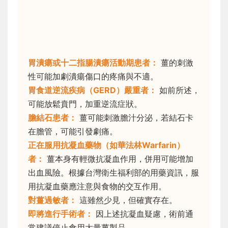
胃潰瘍或十二指腸潰瘍活動期患者：
薑的刺激
性可能加劇潰瘍傷口的疼痛與不適。
胃食道逆流疾病（GERD）嚴重者：
如前所述，
可能放鬆賁門，加重逆流症狀。
膽結石患者：
薑可能刺激膽汁分泌，若結石卡
在膽管，可能引發劇痛。
正在服用抗凝血藥物（如華法林Warfarin）
者：
薑本身有輕微抗凝血作用，併用可能增加
出血風險。根據台灣衛生福利部的用藥資訊，服
用抗凝血藥應注意與食物的交互作用。
對薑過敏者：
這雖然少見，但確實存在。
即將進行手術者：
因上述抗凝血疑慮，術前通
常建議停止食用大量薑製品。