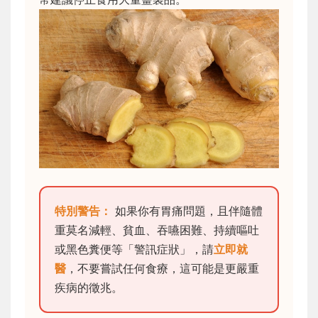
特別警告：
如果你有胃痛問題，且伴隨體
重莫名減輕、貧血、吞嚥困難、持續嘔吐
或黑色糞便等「警訊症狀」，請
立即就
醫
，不要嘗試任何食療，這可能是更嚴重
疾病的徵兆。