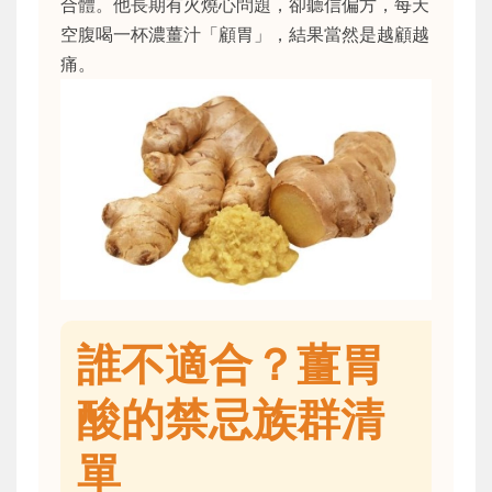
合體。他長期有火燒心問題，卻聽信偏方，每天
空腹喝一杯濃薑汁「顧胃」，結果當然是越顧越
痛。
誰不適合？薑胃
酸的禁忌族群清
單