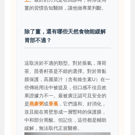
薑的習慣告知醫師，讓他做專業判斷。
除了薑，還有哪些天然食物能緩解
胃部不適？
這取決於不適的類型。對於脹氣，薄荷
茶、茴香籽茶是不錯的選擇。對於胃黏
膜保護，高麗菜汁（含有維生素U）在一
些傳統用法中被提及，但口感不佳且效
果證據力不一。最被廣泛認可且安全的
是
燕麥粥
或
香蕉
，它們溫和、好消化，
並且能在胃壁形成一層暫時的保護膜，
中和部分胃酸。但記住，這些都是輔助
緩解，無法取代正規醫療。