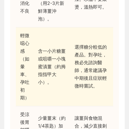
消化
（用2-3片新
燙，溫熱即可。
不良
鮮薄薑沖
泡）。
輕微
噁心
選擇糖分較低的
感
含一小片糖薑
產品。對孕吐，
（如
或咀嚼一小塊
務必先諮詢醫
暈
蜜漬薑（約拇
師，通常建議孕
車、
指指甲大
中期後且症狀輕
孕吐
小）。
微時嘗試。
初
期）
受涼
少量薑末（約
讓薑與食物混
後胃
1/4茶匙）加
合，減少直接刺