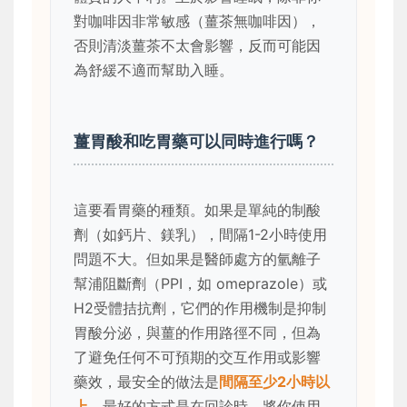
對咖啡因非常敏感（薑茶無咖啡因），
否則清淡薑茶不太會影響，反而可能因
為舒緩不適而幫助入睡。
薑胃酸和吃胃藥可以同時進行嗎？
這要看胃藥的種類。如果是單純的制酸
劑（如鈣片、鎂乳），間隔1-2小時使用
問題不大。但如果是醫師處方的氫離子
幫浦阻斷劑（PPI，如 omeprazole）或
H2受體拮抗劑，它們的作用機制是抑制
胃酸分泌，與薑的作用路徑不同，但為
了避免任何不可預期的交互作用或影響
藥效，最安全的做法是
間隔至少2小時以
上
。最好的方式是在回診時，將你使用