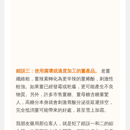
錯誤三：使用腐壞或過度加工的薑產品。
老薑
纖維粗，薑辣素轉化為更辛辣的薑烯酚，刺激性
較強。如果薑已經發霉或乾癟，更可能產生不良
物質。另外，許多市售薑糖、薑母糖含糖量驚
人，高糖分本身就會刺激胃酸分泌並延遲排空，
完全抵消薑可能帶來的好處，甚至雪上加霜。
我朋友藥局那位客人，就是犯了錯誤一和二的綜