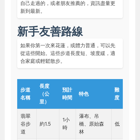
自己走過的，或者朋友推薦的，資訊盡量更
新到最新。
新手友善路線
如果你第一次來花蓮，或體力普通，可以先
從這些開始。這些步道長度短、坡度緩，適
合家庭或輕鬆散步。
長度
步道
預計
難
（公
特色
名稱
時間
度
里）
翡翠
瀑布、吊
1小
谷步
約1.5
橋、原始森
低
時
道
林