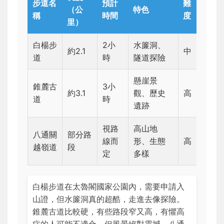
步道名
預計
難
（公
特色
稱
時間
度
里）
白楊步
2小
水簾洞、
約2.1
中
道
時
隧道探險
懸崖景
錐麓古
3小
約3.1
觀、歷史
高
道
時
遺跡
視路
高山地
八通關
部分路
線而
形、生態
高
越嶺道
段
定
多樣
白楊步道在太魯閣國家公園內，需要申請入
山證，但水簾洞真的超酷，走進去像探險。
錐麓古道比較硬，有些路段窄又高，有懼高
症的人可能不適合，但風景絕對震撼。八通