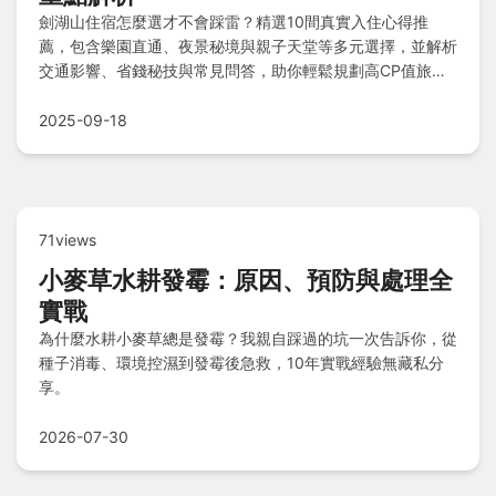
劍湖山住宿怎麼選才不會踩雷？精選10間真實入住心得推
薦，包含樂園直通、夜景秘境與親子天堂等多元選擇，並解析
交通影響、省錢秘技與常見問答，助你輕鬆規劃高CP值旅
程，玩透透住宿選對超簡單！
2025-09-18
71views
小麥草水耕發霉：原因、預防與處理全
實戰
為什麼水耕小麥草總是發霉？我親自踩過的坑一次告訴你，從
種子消毒、環境控濕到發霉後急救，10年實戰經驗無藏私分
享。
2026-07-30