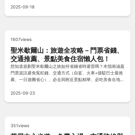
2025-09-18
1607views
聖米歇爾山：旅遊全攻略－門票省錢、
交通推薦、景點美食住宿懶人包！
想知道規劃聖米歇爾山之旅如何省錢省時避雷嗎？本指南涵蓋
門票資訊避免冤枉錢、交通方式（自駕、火車+接駁巴士最推
薦、一日遊團省心）、必去與附近景點精華、必吃美食在地滋
味、住宿選擇快速比較、注意事項血淚教訓與Q&A懶人包，
一次搞定自由行！
2025-09-23
351views