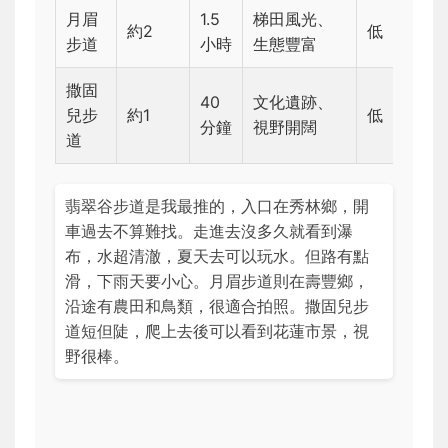
月眉
1.5
梯田風光、
約2
低
步道
小時
生態豐富
撒固
40
文化遺跡、
兒步
約1
低
分鐘
視野開闊
道
翡翠谷步道是我最推的，入口在秀林鄉，開
車過去不算難找。走進去沒多久就看到瀑
布，水超清澈，夏天去可以玩水。但路有點
滑，下雨天要小心。月眉步道則在壽豐鄉，
沿途有農田和鳥類，很適合拍照。撒固兒步
道短但陡，爬上去後可以看到花蓮市景，視
野很棒。