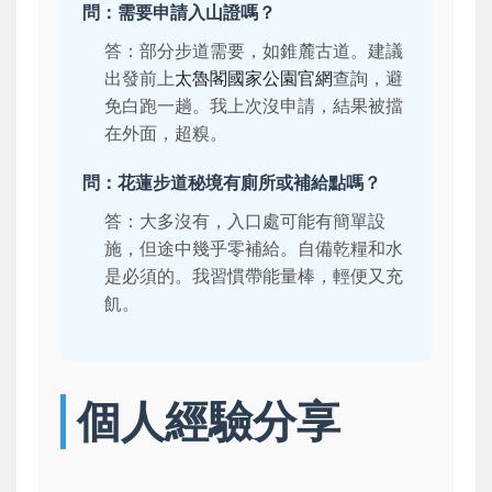
問：需要申請入山證嗎？
答：部分步道需要，如錐麓古道。建議
出發前上
太魯閣國家公園官網
查詢，避
免白跑一趟。我上次沒申請，結果被擋
在外面，超糗。
問：花蓮步道秘境有廁所或補給點嗎？
答：大多沒有，入口處可能有簡單設
施，但途中幾乎零補給。自備乾糧和水
是必須的。我習慣帶能量棒，輕便又充
飢。
個人經驗分享