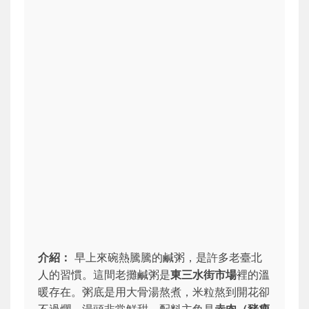
介紹：
早上來碗熱騰騰的鹹粥，是許多老臺北
人的習慣。這間老攤鹹粥是
東三水街市場
裡的溫
暖存在。粥底是用大骨湯熬煮，米粒熬到開花卻