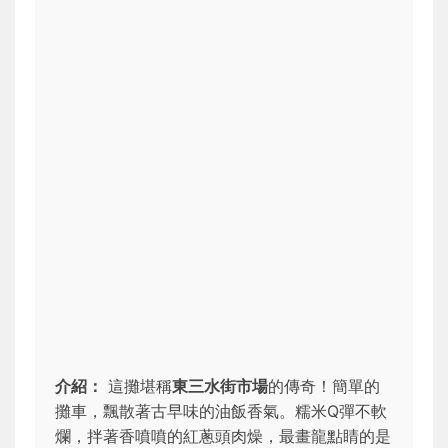
介紹：
這攤堪稱
東三水街市場
的傳奇！簡單的
攤車，飄散著古早味的油飯香氣。糯米Q彈不軟
爛，拌著香噴噴的紅蔥頭肉燥，最畫龍點睛的是