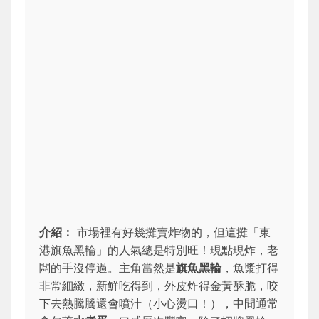
介紹：
市場裡有好幾攤賣炸物的，但這攤「東
港旗魚黑輪」的人氣總是特別旺！現點現炸，老
闆的手沒停過。主角當然是
旗魚黑輪
，魚漿打得
非常細緻，新鮮吃得到，外皮炸得金黃酥脆，咬
下去熱騰騰還會噴汁（小心燙口！），中間通常