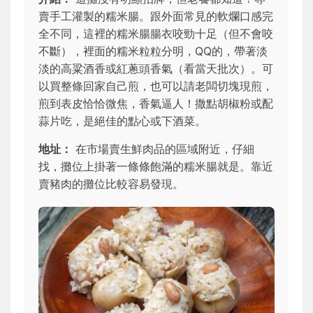
賣手工灌製的糯米腸。跟外面常見的軟爛口感完
全不同，這裡的糯米腸腸衣咬勁十足（但不會咬
不斷），裡面的糯米粒粒分明，QQ的，帶著淡
淡的高粱酒香或紅蔥頭香氣（看當天批次）。可
以買整條回家自己煎，也可以請老闆切塊現煎，
煎到表皮恰恰微焦，香氣逼人！撒點胡椒粉或配
蒜片吃，是絕佳的點心或下酒菜。
地址：
在市場賣生鮮肉品的區域附近，仔細
找，攤位上掛著一條條飽滿的糯米腸就是。靠近
賣豬肉的攤位比較容易發現。