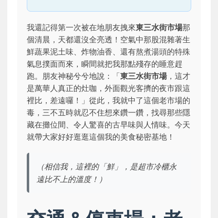
我還記得第一次被在地朋友拽來
東三水街市場
那
個清晨，天都還沒全亮透！空氣中那股混雜著生
鮮蔬果泥土味、炸物油香、還有熬煮湯頭的特殊
氣息撲面而來，瞬間就把我那點殘存的睡意趕
跑。朋友神秘兮兮地說：「
東三水街市場
，這才
是萬華人真正的灶咖，外面觀光客擠的夜市跟這
裡比，差遠囉！」從此，我就中了這個老市場的
毒，三不五時就忍不住想來鑽一鑽，找尋那些隱
藏在攤位間、令人驚喜的古早味與人情味。今天
就帶大家好好逛逛這個我的美食秘密基地！
（相信我，這裡的「鮮」，是超市冷櫃永
遠比不上的溫度！）