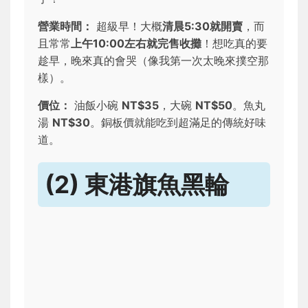
營業時間：
超級早！大概
清晨5:30就開賣
，而
且常常
上午10:00左右就完售收攤
！想吃真的要
趁早，晚來真的會哭（像我第一次太晚來撲空那
樣）。
價位：
油飯小碗
NT$35
，大碗
NT$50
。魚丸
湯
NT$30
。銅板價就能吃到超滿足的傳統好味
道。
(2) 東港旗魚黑輪