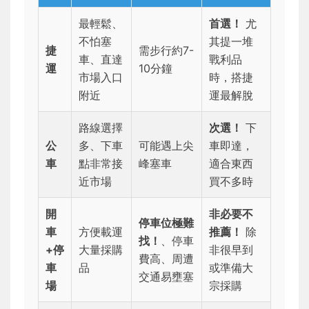
最輕鬆、
首選！
尤
不怕塞
其提一堆
捷
需步行約7-
車、直達
戰利品
運
10分鐘
市場入口
時，搭捷
附近
運最解脫
路線選擇
次選！
下
公
多、下車
可能遇上尖
車即達，
車
點非常接
峰塞車
適合東西
近市場
買不多時
開
非必要不
停車位極難
車
方便載運
推薦！
除
找！
、停車
+停
大量採購
非很早到
費高、周遭
車
品
或準備大
交通易壅塞
場
宗採購