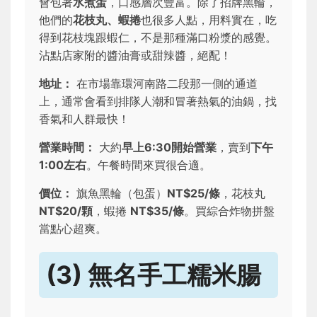
會包著
水煮蛋
，口感層次豐富。除了招牌黑輪，
他們的
花枝丸、蝦捲
也很多人點，用料實在，吃
得到花枝塊跟蝦仁，不是那種滿口粉漿的感覺。
沾點店家附的醬油膏或甜辣醬，絕配！
地址：
在市場靠環河南路二段那一側的通道
上，通常會看到排隊人潮和冒著熱氣的油鍋，找
香氣和人群最快！
營業時間：
大約
早上6:30開始營業
，賣到
下午
1:00左右
。午餐時間來買很合適。
價位：
旗魚黑輪（包蛋）
NT$25/條
，花枝丸
NT$20/顆
，蝦捲
NT$35/條
。買綜合炸物拼盤
當點心超爽。
(3) 無名手工糯米腸