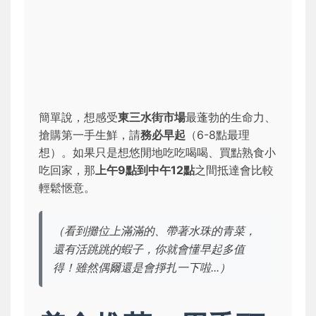
簡單說，想感受
東三水街市場
最蓬勃的生命力、
搶購第一手生鮮，請
務必早起
（6-8點最理
想）。如果只是想悠閒地吃吃喝喝、買點熟食小
吃回家，那
上午9點到中午12點
之間抵達會比較
輕鬆愜意。
（看到攤位上滿滿的、帶著水珠的青菜，
還有活跳跳的蝦子，你就會懂早起多值
得！雖然偶爾還是會掙扎一下啦...）