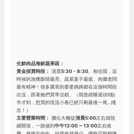
生鮮肉品海鮮蔬果區：
黃金採買時段：
清晨
5:30 - 8:30
。相信我，這
時候的漁獲眼睛最亮、蔬菜葉子最挺、肉攤老闆
最有精神！很多厲害的婆婆媽媽都在這個時間段
出沒，跟著她們買準沒錯。（我曾經睡過頭8點
半才到，想買的現流小卷已經只剩最後一尾...殘
念！）
主要營業時間：
攤位大概從
清晨5:00
左右就陸
續開張，一路做到
中午12:00 ~ 13:00
左右收
攤。越接近中午，好貨色就越少，價格可能稍微