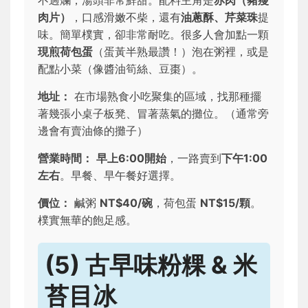
不過爛，湯頭非常鮮甜。配料主角是
赤肉（豬瘦
肉片）
，口感滑嫩不柴，還有
油蔥酥、芹菜珠
提
味。簡單樸實，卻非常耐吃。很多人會加點一顆
現煎荷包蛋
（蛋黃半熟最讚！）泡在粥裡，或是
配點小菜（像醬油筍絲、豆棗）。
地址：
在市場熟食小吃聚集的區域，找那種擺
著幾張小桌子板凳、冒著蒸氣的攤位。（通常旁
邊會有賣油條的攤子）
營業時間：
早上6:00開始
，一路賣到
下午1:00
左右
。早餐、早午餐好選擇。
價位：
鹹粥
NT$40/碗
，荷包蛋
NT$15/顆
。
樸實無華的飽足感。
(5) 古早味粉粿 & 米
苔目冰