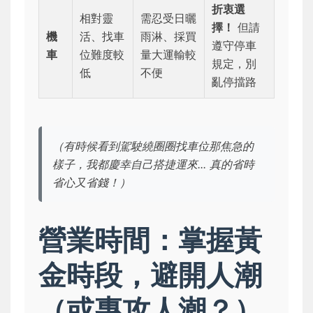
折衷選
相對靈
需忍受日曬
擇！
但請
機
活、找車
雨淋、採買
遵守停車
車
位難度較
量大運輸較
規定，別
低
不便
亂停擋路
（有時候看到駕駛繞圈圈找車位那焦急的
樣子，我都慶幸自己搭捷運來... 真的省時
省心又省錢！）
營業時間：掌握黃
金時段，避開人潮
（或專攻人潮？）