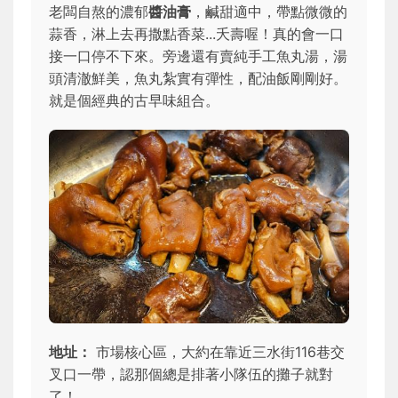
老闆自熬的濃郁
醬油膏
，鹹甜適中，帶點微微的
蒜香，淋上去再撒點香菜...夭壽喔！真的會一口
接一口停不下來。旁邊還有賣純手工魚丸湯，湯
頭清澈鮮美，魚丸紮實有彈性，配油飯剛剛好。
就是個經典的古早味組合。
地址：
市場核心區，大約在靠近三水街116巷交
叉口一帶，認那個總是排著小隊伍的攤子就對
了！