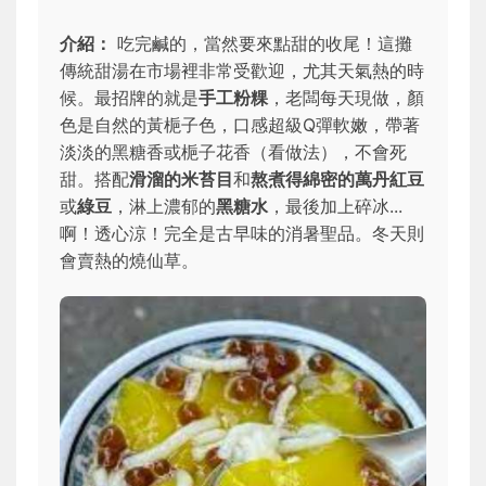
介紹：
吃完鹹的，當然要來點甜的收尾！這攤
傳統甜湯在市場裡非常受歡迎，尤其天氣熱的時
候。最招牌的就是
手工粉粿
，老闆每天現做，顏
色是自然的黃梔子色，口感超級Q彈軟嫩，帶著
淡淡的黑糖香或梔子花香（看做法），不會死
甜。搭配
滑溜的米苔目
和
熬煮得綿密的萬丹紅豆
或
綠豆
，淋上濃郁的
黑糖水
，最後加上碎冰...
啊！透心涼！完全是古早味的消暑聖品。冬天則
會賣熱的燒仙草。