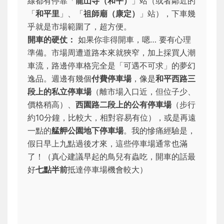
線都有停靠「
龍山寺（和平）
」站（或者鄰近的
「
和平里
」、「
祖師廟（康定）
」站），下車幾
乎就是市場範圍了，超方便。
開車的硬仗：
如果你非得開車，嗯… 要有心理
準備。市場周遭道路本來就狹窄，加上採買人潮
車流，路邊停車格完全是「可遇不可求」的夢幻
逸品。週邊有幾個
付費停車場
，像是
和平西路三
段上的私立停車場
（離市場入口近，但位子少、
價格稍高）、
西園路二段上的公有停車場
（步行
約10分鐘，比較大，相對容易有位），或是再遠
一點的
艋舺公園地下停車場
。我的慘痛經驗是，
假日早上九點過後才來，這些停車場通常也滿
了！（真心建議早起的鳥兒有蟲吃，開車的話最
好
七點半前
抵達停車場機會較大）