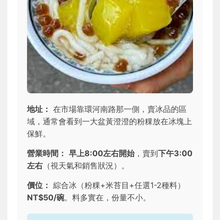
地址：
在市場靠環河南路那一側，賣冰品的區
域，通常會看到一大盆黃澄澄的粉粿放在冰塊上
保鮮。
營業時間：
早上8:00左右開始
，賣到
下午3:00
左右
（視天氣和銷售狀況）。
價位：
綜合冰（粉粿+米苔目+任選1-2種料）
NT$50/碗
。料多實在，份量不小。