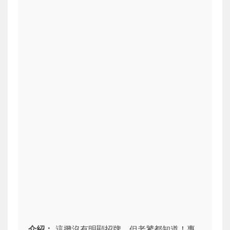
介紹：
這攤沒有明顯招牌，但老饕都知道！專