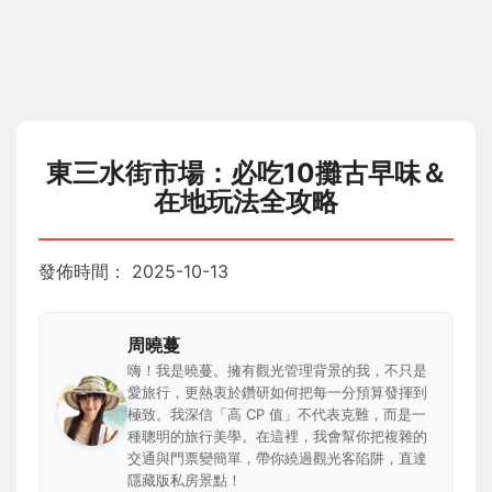
東三水街市場：必吃10攤古早味＆
在地玩法全攻略
發佈時間：
2025-10-13
周曉蔓
嗨！我是曉蔓。擁有觀光管理背景的我，不只是
愛旅行，更熱衷於鑽研如何把每一分預算發揮到
極致。我深信「高 CP 值」不代表克難，而是一
種聰明的旅行美學。在這裡，我會幫你把複雜的
交通與門票變簡單，帶你繞過觀光客陷阱，直達
隱藏版私房景點！