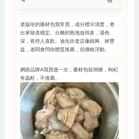
A
穩
老協珍的藥材包我常買，成分標示清楚，煮
出來味道穩定。台糖的熟地放得多，湯色
深，有些人喜歡。迪化街老店像錦興、林豐
益，老闆會問你體質推薦，但價格浮動。
網路品牌A我買過一次，藥材包裝簡陋，枸杞
有蟲蛀，不推薦。