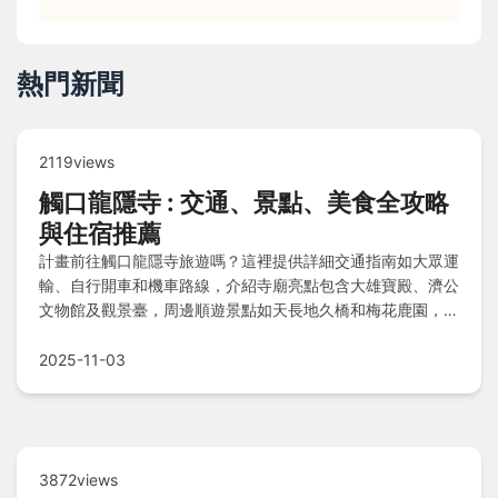
熱門新聞
2119views
觸口龍隱寺 : 交通、景點、美食全攻略
與住宿推薦
計畫前往觸口龍隱寺旅遊嗎？這裡提供詳細交通指南如大眾運
輸、自行開車和機車路線，介紹寺廟亮點包含大雄寶殿、濟公
文物館及觀景臺，周邊順遊景點如天長地久橋和梅花鹿園，推
薦住宿晨光民宿與名都飯店，必嚐在地美食甕窯雞、砂鍋魚頭
和愛玉冰，還有參訪貼士與FAQ助您輕鬆規劃行程。
2025-11-03
3872views