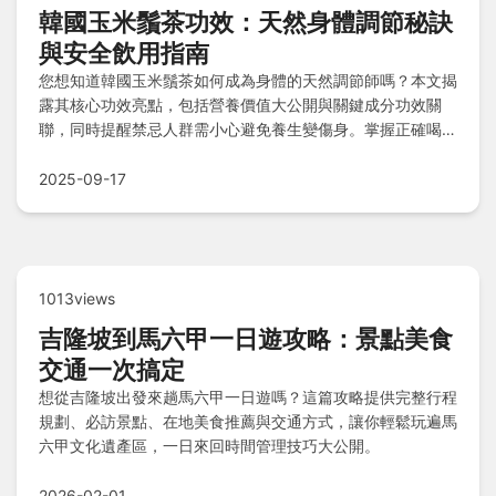
韓國玉米鬚茶功效：天然身體調節秘訣
與安全飲用指南
您想知道韓國玉米鬚茶如何成為身體的天然調節師嗎？本文揭
露其核心功效亮點，包括營養價值大公開與關鍵成分功效關
聯，同時提醒禁忌人群需小心避免養生變傷身。掌握正確喝法
如沖泡技巧與喝法秘訣，解鎖健康益處並預防風險，透過
Q&A快問快答一次搞懂這平凡鬚鬚的黃金秘密！
2025-09-17
1013views
吉隆坡到馬六甲一日遊攻略：景點美食
交通一次搞定
想從吉隆坡出發來趟馬六甲一日遊嗎？這篇攻略提供完整行程
規劃、必訪景點、在地美食推薦與交通方式，讓你輕鬆玩遍馬
六甲文化遺產區，一日來回時間管理技巧大公開。
2026-02-01