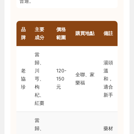
普通。
品
主要
價格
購買地點
備註
牌
成分
範圍
當
歸、
湯頭
老
川
120-
溫
全聯、家
協
芎、
150
和，
樂福
珍
枸
元
適合
杞、
新手
紅棗
當
歸、
藥材