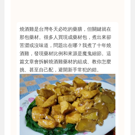
燒酒雞是台灣冬天必吃的藥膳，但關鍵就在
那包藥材。很多人買現成藥材包，煮出來卻
苦澀或沒味道，問題出在哪？我煮了十年燒
酒雞，發現藥材比例和來源是魔鬼細節。這
篇文章會拆解燒酒雞藥材的組成、教你怎麼
挑、甚至自己配，避開新手常犯的錯。