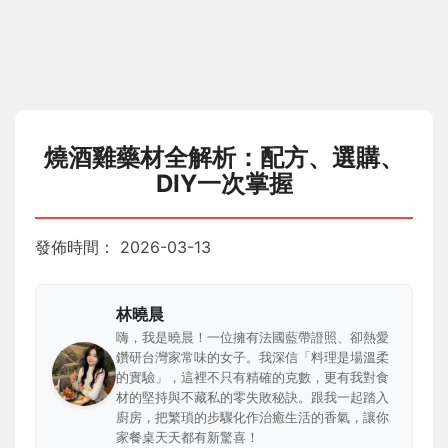
燒酒雞藥材全解析：配方、選購、
DIY一次掌握
發佈時間：
2026-03-13
林曉晨
嗨，我是曉晨！一位擁有法國藍帶證照、卻熱愛
鑽研台灣家常味的女子。我深信「料理是場溫柔
的實驗」，這裡不只有精確的克數，更有我對食
材的堅持與不藏私的零失敗秘訣。跟我一起踏入
廚房，把繁瑣的步驟化作治癒生活的香氣，讓你
家餐桌天天都有新驚喜！