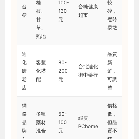
桂
100-
較
台
台糖健康
枝、
130
碎，
糖
超市
甘
元
煮時
草、
易散
熟地
迪
品質
化
客製
80-
新
台北迪化
街
化搭
200
鮮，
街中藥行
老
配
元
可調
店
整
網
價格
路
多種
50-
低，
蝦皮、
品
藥材
100
但品
PChome
牌
混合
元
質不