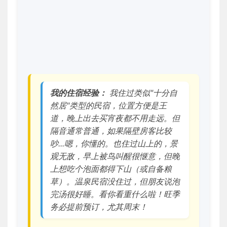
我的住宿经验：
我住过类似"十分自
然居"类型的民宿，位置方便是王
道，晚上出去买宵夜都不用走远。但
隔音通常普通，如果隔壁房客比较
吵...嗯，你懂的。也住过山上的，景
观无敌，早上被鸟叫醒很惬意，但晚
上想吃个泡面都得下山（或自备粮
草）。温泉民宿没住过，但朋友说泡
完汤很好睡。看你看重什么啦！旺季
务必提前预订，尤其周末！