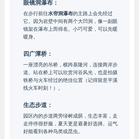
眼镜洞瀑布：
在步行前往
水帘洞瀑布
的主路上会先经过
它。因为岩壁中间有两个大凹洞，像一副眼
镜架在瀑布上而得名。小巧可爱，可以先暖
暖身。
四广潭桥：
一座漂亮的吊桥，横跨基隆河，连接两岸步
道。站在桥上可以欣赏河谷风光，也是拍摄
铁桥与火车经过的绝佳位置（记得留意平溪
线火车时刻！）。
生态步道：
园区内的步道两旁绿树成荫，生态丰富，走
走停停很舒服，夏天更是避暑好选择。运气
好能看到各种鸟类或昆虫。