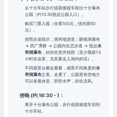
从十分车站步行或搭接驳车前往十分瀑布
公园（约13:30抵达公园入口）。
购买门票入园（全票100元，优待票60
元）。
按照步道指示，悠闲地游览：眼镜洞瀑布
-> 四广潭桥 -> 公园内生态步道 -> 抵达
水
帘洞瀑布
，好好欣赏并拍照（至少预留1.5
小时在这里，尤其要走入洞内的话）。
不同观景台都去看看，感受不同角度的
水
帘洞瀑布
之美。走累了，公园里有些地方
可以坐着休息，听听水声，吹吹凉风。
傍晚 (约 16:30 - )：
离开十分瀑布公园，步行或搭接驳车回到
十分车站。