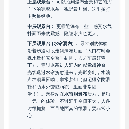
上层观景台：
可以拍到瀑布全景和它倾泻
而下的完整水幕，视野最开阔。这里拍打
卡照最经典。
中层观景台：
更靠近瀑布一些，感受水气
扑面而来的震撼，隆隆水声也更大。
下层观景台 (水帘洞内)：
最特别的体验！
沿着步道可以走到瀑布后面（入口有时会
视水量和安全暂时封闭，去之前最好查一
下）。穿过水幕进入洞内的感觉超神奇，
光线透过水帘折射进来，光影变幻，水滴
声在洞里回响，非常梦幻（但记得穿防滑
鞋和防水外套或雨衣！里面非常湿
滑！）。亲身站在
水帘洞瀑布
后方，是独
一无二的体验。不过洞里空间不大，人多
时很拥挤，而且地面真的很滑，要非常小
心。