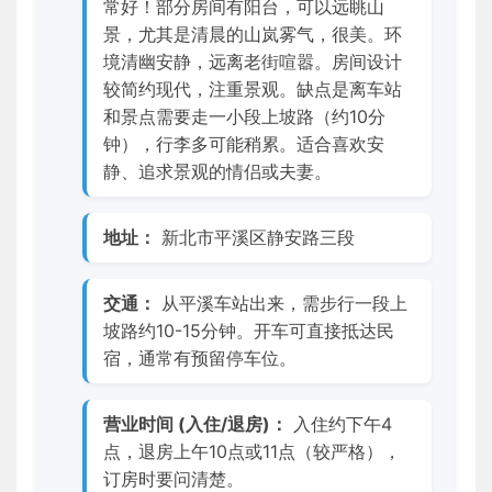
常好！部分房间有阳台，可以远眺山
景，尤其是清晨的山岚雾气，很美。环
境清幽安静，远离老街喧嚣。房间设计
较简约现代，注重景观。缺点是离车站
和景点需要走一小段上坡路（约10分
钟），行李多可能稍累。适合喜欢安
静、追求景观的情侣或夫妻。
地址：
新北市平溪区静安路三段
交通：
从平溪车站出来，需步行一段上
坡路约10-15分钟。开车可直接抵达民
宿，通常有预留停车位。
营业时间 (入住/退房)：
入住约下午4
点，退房上午10点或11点（较严格），
订房时要问清楚。