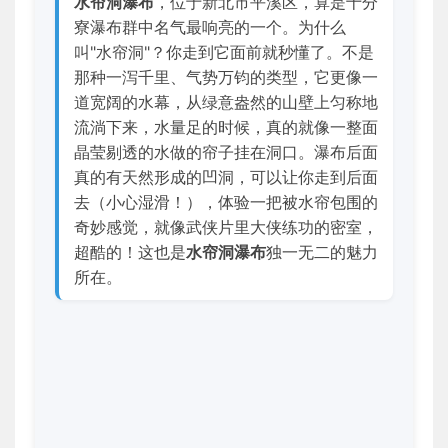
水帘洞瀑布
，位于新北市平溪区，算是十分
寮瀑布群中名气最响亮的一个。为什么
叫"水帘洞"？你走到它面前就秒懂了。不是
那种一泻千里、气势万钧的类型，它更像一
道宽阔的水幕，从绿意盎然的山壁上匀称地
流淌下来，水量足的时候，真的就像一整面
晶莹剔透的水做的帘子挂在洞口。瀑布后面
真的有天然形成的凹洞，可以让你走到后面
去（小心湿滑！），体验一把被水帘包围的
奇妙感觉，就像武侠片里大侠练功的密室，
超酷的！这也是
水帘洞瀑布
独一无二的魅力
所在。