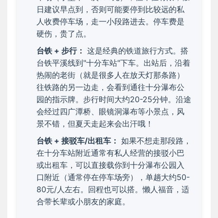
日建议早点到，否则可能要停到比较远的私
人收费停车场，走一小段路进去。停车费是
硬伤，贵了点。
台铁 + 步行：
这是经典的铁道旅行方式。搭
台铁平溪线到"十分车站"下车。出站后，沿着
热闹的老街（就是很多人在放天灯那条路）
往铁路的另一边走，会看到通往十分瀑布公
园的指示牌。步行时间大约20-25分钟。沿途
会经过四广潭桥、眼镜洞瀑布等小景点，风
景不错，但夏天走起来会出汗哦！
台铁 + 接驳车/出租车：
如果不想走那段路，
在十分车站附近通常有私人经营的接驳小巴
或出租车，可以直接载你到十分瀑布公园入
口附近（通常停在停车场旁），单趟大约50-
80元/人左右。回程也可以搭。懒人福音，适
合带长辈或小朋友的家庭。