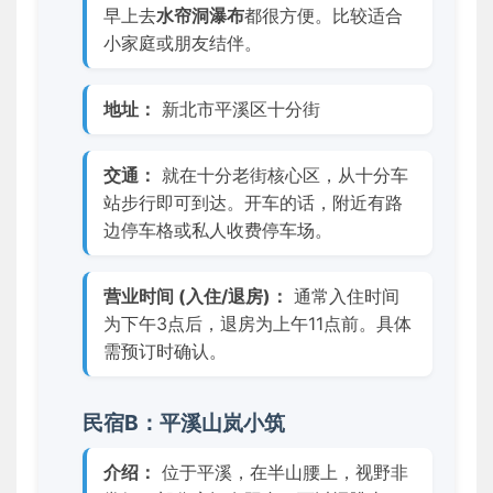
早上去
水帘洞瀑布
都很方便。比较适合
小家庭或朋友结伴。
地址：
新北市平溪区十分街
交通：
就在十分老街核心区，从十分车
站步行即可到达。开车的话，附近有路
边停车格或私人收费停车场。
营业时间 (入住/退房)：
通常入住时间
为下午3点后，退房为上午11点前。具体
需预订时确认。
民宿B：平溪山岚小筑
介绍：
位于平溪，在半山腰上，视野非