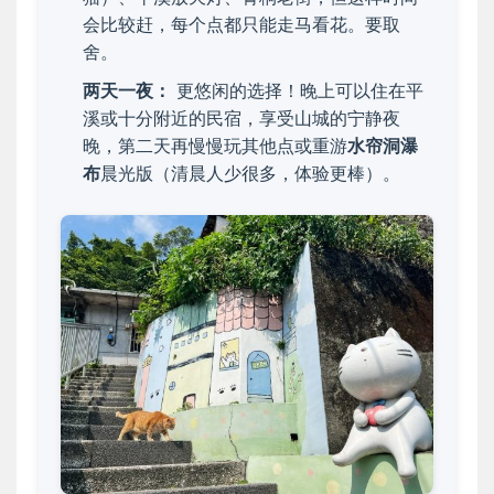
会比较赶，每个点都只能走马看花。要取
舍。
两天一夜：
更悠闲的选择！晚上可以住在平
溪或十分附近的民宿，享受山城的宁静夜
晚，第二天再慢慢玩其他点或重游
水帘洞瀑
布
晨光版（清晨人少很多，体验更棒）。