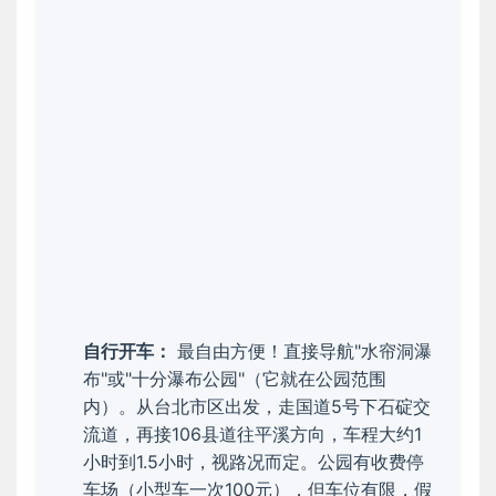
自行开车：
最自由方便！直接导航"水帘洞瀑
布"或"十分瀑布公园"（它就在公园范围
内）。从台北市区出发，走国道5号下石碇交
流道，再接106县道往平溪方向，车程大约1
小时到1.5小时，视路况而定。公园有收费停
车场（小型车一次100元），但车位有限，假