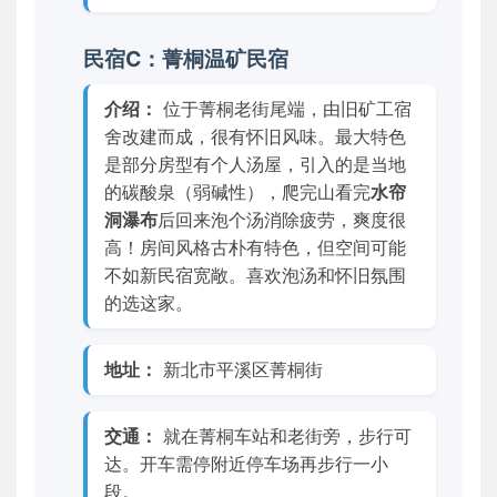
民宿C：菁桐温矿民宿
介绍：
位于菁桐老街尾端，由旧矿工宿
舍改建而成，很有怀旧风味。最大特色
是部分房型有个人汤屋，引入的是当地
的碳酸泉（弱碱性），爬完山看完
水帘
洞瀑布
后回来泡个汤消除疲劳，爽度很
高！房间风格古朴有特色，但空间可能
不如新民宿宽敞。喜欢泡汤和怀旧氛围
的选这家。
地址：
新北市平溪区菁桐街
交通：
就在菁桐车站和老街旁，步行可
达。开车需停附近停车场再步行一小
段。