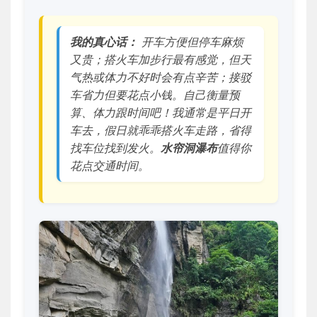
我的真心话：
开车方便但停车麻烦
又贵；搭火车加步行最有感觉，但天
气热或体力不好时会有点辛苦；接驳
车省力但要花点小钱。自己衡量预
算、体力跟时间吧！我通常是平日开
车去，假日就乖乖搭火车走路，省得
找车位找到发火。
水帘洞瀑布
值得你
花点交通时间。