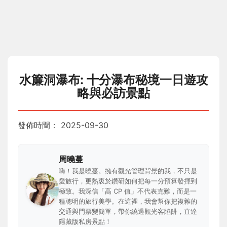
水簾洞瀑布: 十分瀑布秘境一日遊攻
略與必訪景點
發佈時間：
2025-09-30
周曉蔓
嗨！我是曉蔓。擁有觀光管理背景的我，不只是
愛旅行，更熱衷於鑽研如何把每一分預算發揮到
極致。我深信「高 CP 值」不代表克難，而是一
種聰明的旅行美學。在這裡，我會幫你把複雜的
交通與門票變簡單，帶你繞過觀光客陷阱，直達
隱藏版私房景點！