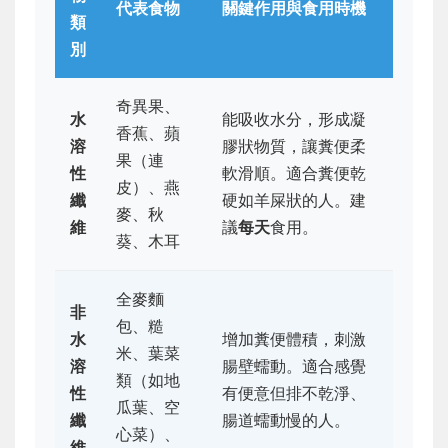
代表食物
關鍵作用與食用時機
類
別
奇異果、
水
能吸收水分，形成凝
香蕉、蘋
溶
膠狀物質，讓糞便柔
果（連
性
軟滑順。適合糞便乾
皮）、燕
纖
硬如羊屎狀的人。建
麥、秋
維
議
每天
食用。
葵、木耳
全麥麵
非
包、糙
水
增加糞便體積，刺激
米、葉菜
溶
腸壁蠕動。適合感覺
類（如地
性
有便意但排不乾淨、
瓜葉、空
纖
腸道蠕動慢的人。
心菜）、
維