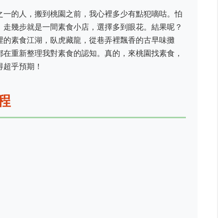
之一的人，搬到桃園之前，我心裡多少有點犯嘀咕。怕
，走幾步就是一間素食小店，選擇多到眼花。結果呢？
裡的素食江湖，臥虎藏龍，從巷弄裡飄香的古早味攤
都在重新整理我對素食的認知。真的，來桃園找素食，
得超乎預期！
程