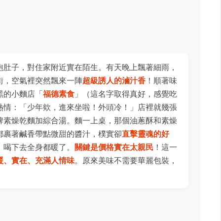
飽肚子，對住家附近實在陌生。有天晚上飄著細雨，
街，空氣裡突然飄來一陣
超級誘人的滷汁香
！順著味
黑的小麵店「
福德素食
」（這名字取得真好，感覺吃
熱情：「少年欸，進來坐啦！外頭冷！」店裡就幾張
牌素燥乾麵加綜合湯。麵一上桌，那個油蔥酥和素燥
都裹著鹹香帶點微甜的醬汁，樸實卻
直擊靈魂的好
，喝下去全身都暖了。
關鍵是價格實在太親民
！這一
暖、實在、充滿人情味
。原來美味不需要華麗包裝，