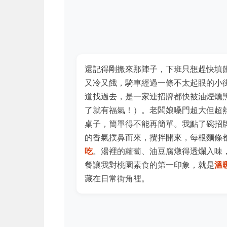
還記得剛搬來那陣子，下班只想趕快填
又冷又餓，騎車經過一條不太起眼的小
道找過去，是一家連招牌都快被油煙燻
了就有福氣！）。老闆娘嗓門超大但超
桌子，簡單得不能再簡單。我點了碗招
的香氣撲鼻而來，攪拌開來，每根麵條
吃
。湯裡的蘿蔔、油豆腐燉得透爛入味
餐讓我對桃園素食的第一印象，就是
溫
藏在日常街角裡。