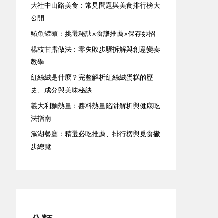
大社中山路美食：常見問題與美食排行榜大
公開
鮪魚罐頭：挑選秘訣×食譜推薦×保存妙招
楊枝甘露做法：零失敗步驟拆解與創意變奏
教學
紅絲絨是什麼？完整解析紅絲絨蛋糕的歷
史、成分與美味秘訣
義大利麵熱量：醬料熱量陷阱解析與健康吃
法指南
溪湖餐廳：精選必吃推薦、排行榜與覓食撇
步總覽