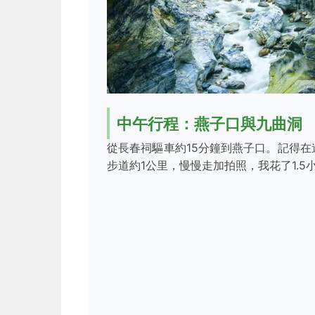
中午行程：燕子口與九曲洞
從長春祠驅車約15分鐘到燕子口。記得
步道約1公里，慢慢走加拍照，我花了1.