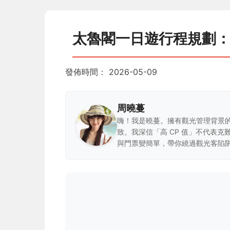
太魯閣一日遊行程規劃
發佈時間：
2026-05-09
周曉蔓
嗨！我是曉蔓。擁有觀光管理背景
致。我深信「高 CP 值」不代表
與門票變簡單，帶你繞過觀光客陷