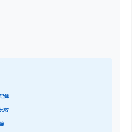
記錄
比較
節