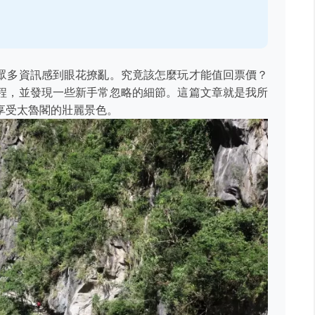
眾多資訊感到眼花撩亂。究竟該怎麼玩才能值回票價？
程，並發現一些新手常忽略的細節。這篇文章就是我所
享受太魯閣的壯麗景色。