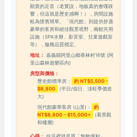
顯貴的足音（老實說，地板真的會嘎吱
響，但這就是歷史感啊！），房間設施
較為懷舊簡單。「現代館」則提供舒適
豪華的客房和絕佳觀景視野，兩館共用
設施（SPA水療、影音室、兒童遊戲室
等），服務品質穩定。
地址：
嘉義縣阿里山鄉香林村16號 (阿
里山森林遊樂區內)
房型與價格：
歷史館標準房：
約 NT$5,500 -
$8,800
(平日/假日、淡旺季價差
大)
現代館豪華客房 (山景)：
約
NT$8,800 - $15,000+
(看景觀
和樓層)
心得：
住這裡就是買「無敵便利」。