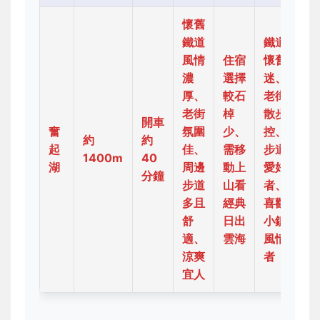
懷舊
鐵道
鐵道
風情
住宿
懷舊
濃
選擇
迷、
厚、
較石
老街
老街
棹
散步
開車
奮
氛圍
少、
控、
約
約
起
佳、
需移
步道
1400m
40
湖
周邊
動上
愛好
分鐘
步道
山看
者、
多且
經典
喜歡
舒
日出
小鎮
適、
雲海
風情
涼爽
者
宜人