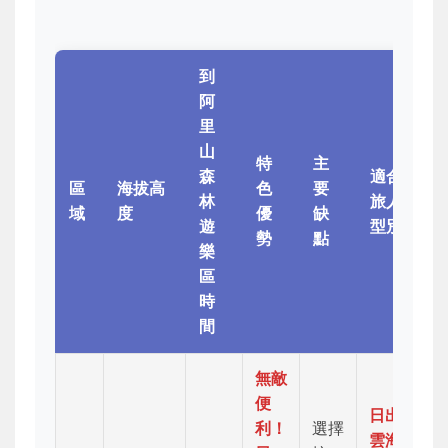
到
阿
里
山
特
主
森
適合
區
海拔高
色
要
林
旅人
域
度
優
缺
遊
型別
勢
點
樂
區
時
間
無敵
便
日出/
利！
選擇
雲海/