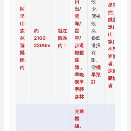
日
較
星空
阿
出/
少、
控、
里
雲
價格
鐵道
山
海/
較
迷(祝
森
約
就在
星
高、
山
林
2100-
園區
空/
餐飲
線)、
遊
2200m
內！
步道
選擇
不想
樂
輕鬆
有
奔波
區
達
限、
者、
內
陣，
需
極
深度
早晚
早預
體驗
獨享
訂
者
寧靜
森林
交通
樞
紐、