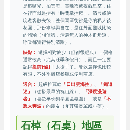
是追曙光、拍雲海、賞晚霞或夜觀星空，住
在裡面就是擁有「時間掌控權」。清晨或傍
晚遊客散去後，整個園區彷彿是你的私人後
花園，那份寧靜與自在，是住外面難以比擬
的體驗（相信我，清晨無人的神木群步道，
呼吸都覺得特別清甜）。
缺點：
選擇相對較少（但都很經典），價格
通常較高（尤其旺季和假日），而且一定要
記得
提前預訂
！太搶手了。餐飲選擇也比較
有限，不外乎飯店餐廳或便利商店。
適合：
超級推薦給
「日出雲海控」
、
「鐵道
迷」
（想搭最早的祝山線）、
「深度漫遊
者」
（喜歡早晚獨享園區氛圍）、或是
「不
想太奔波」
的朋友（尤其帶長輩或小孩）。
石棹（石桌）地區