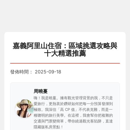
嘉義阿里山住宿：區域挑選攻略與
十大精選推薦
發佈時間：
2025-09-18
周曉蔓
嗨！我是曉蔓。擁有觀光管理背景的我，不只是
愛旅行，更熱衷於鑽研如何把每一分預算發揮到
極致。我深信「高 CP 值」不代表克難，而是一
種聰明的旅行美學。在這裡，我會幫你把複雜的
交通與門票變簡單，帶你繞過觀光客陷阱，直達
隱藏版私房景點！