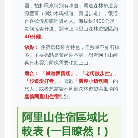
圍，拍起照來特別有味道。周邊森林步道資
源豐富（例如木馬棧道、奮起步道），很適
合喜歡漫步森呼吸的人。海拔約1400公尺，
氣候涼爽舒適。開車上阿里山森林遊樂區約
40分鐘
。
缺點：
住宿選擇雖有特色，但數量不如石棹
多。主要亮點是奮起湖本身，想看阿里山經
典日出雲海同樣需要移動上山。
適合：
「鐵道懷舊迷」
、
「老街散步控」
、
「步道愛好者」
、喜歡
「濃厚小鎮氛圍」
的
旅人，或者想體驗不同於森林遊樂區風情的
嘉義阿里山住宿
型別。
阿里山住宿區域比
較表 (一目瞭然！)