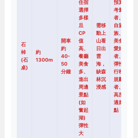
住宿
預算
選擇
考量
多樣
者、
且
需移
自駕
CP
動上
族、
開車
值
山看
美食
石
約
高、
日出
愛好
棹
約
40-
餐廳
雲
者、
(石
1300m
50
美食
海，
彈性
桌)
分鐘
多、
缺森
行程
進出
林沉
規劃
周邊
浸感
者、
景點
高度
(如
適應
奮起
點
湖)
彈性
大