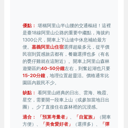
優點：
堪稱阿里山半山腰的交通樞紐！這裡
是臺18線阿里山公路的重要中繼點，海拔約
1300公尺，開車上下山途中休息補給最方
便。
嘉義阿里山住宿
選擇超級多元，從平價
民宿到質感旅店都有，餐廳選擇也多（有名
的甕仔雞就在這附近）。開車上阿里山森林
遊樂區約
40-50分鐘
左右，到奮起湖也只要
15-20分鐘
，地理位置超靈活。價格通常比
園區內親民不少。
缺點：
看阿里山經典的日出、雲海、晚霞、
星空，需要開一段車上山（或參加當地日出
團）。少了直接住在森林裡的沉浸感。
適合：
「預算考量者」
、
「自駕族」
（開車
方便）、
「美食愛好者」
（選擇多）、
「彈