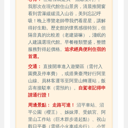
我那次在現代館住山景房，清晨推開窗
看到雲瀑緩緩流入山谷，美到忘記呼
吸！晚上導覽老師帶我們看星星，講解
得好生動。歷史館的懷舊感很特別，但
隔音真的比較差（老建築嘛），淺眠的
人建議選現代館。早餐種類豐盛，整體
服務對得起價格。
追求經典便利住宿的
首選。
交通：
直接開車進入遊樂區（需付入
園費及停車費），或搭乘臺灣好行阿里
山線、員林客運等至阿里山轉運站，飯
店有接駁車（需預約）。
自駕者記得申
請通行證！
周邊景點：
走路可達！
沼平車站、沼
平公園（櫻王）、姊妹潭、受鎮宮、阿
里山工作站（巨木群步道起點）、祝山
觀日平臺（需搭小火車或步行）、小笠