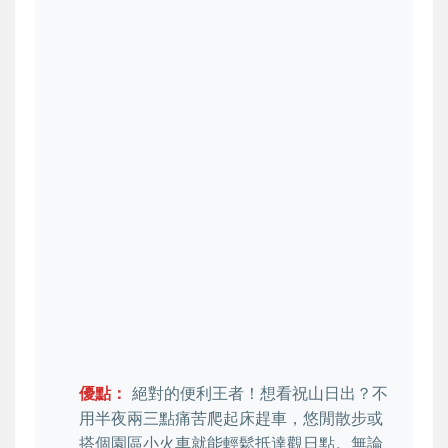
優點：
絕對的便利王者！想看祝山日出？不
用半夜兩三點痛苦爬起床趕車，悠閒散步或
搭個園區小火車就能輕鬆抵達觀日點。無論