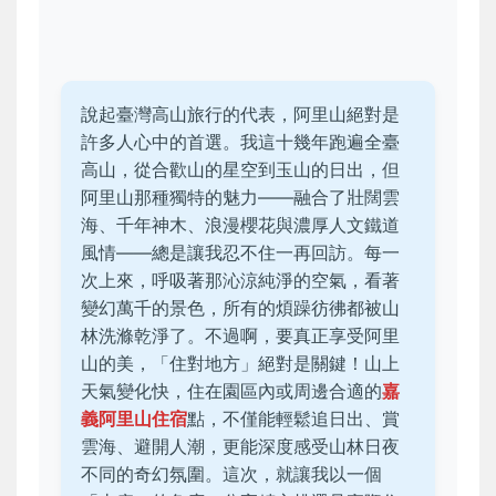
說起臺灣高山旅行的代表，阿里山絕對是
許多人心中的首選。我這十幾年跑遍全臺
高山，從合歡山的星空到玉山的日出，但
阿里山那種獨特的魅力——融合了壯闊雲
海、千年神木、浪漫櫻花與濃厚人文鐵道
風情——總是讓我忍不住一再回訪。每一
次上來，呼吸著那沁涼純淨的空氣，看著
變幻萬千的景色，所有的煩躁彷彿都被山
林洗滌乾淨了。不過啊，要真正享受阿里
山的美，「住對地方」絕對是關鍵！山上
天氣變化快，住在園區內或周邊合適的
嘉
義阿里山住宿
點，不僅能輕鬆追日出、賞
雲海、避開人潮，更能深度感受山林日夜
不同的奇幻氛圍。這次，就讓我以一個