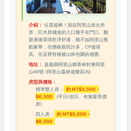
介紹：
位置超棒！就在阿里山派出所
旁，巨木群棧道的入口幾乎在門口。翻
新過後環境乾淨舒適，雖不如阿里山賓
館豪華，但價格親民許多，CP值很
高。住這裡有種被山林包圍的感覺。
地址：
嘉義縣阿里山鄉香林村東阿里
山49號 (阿里山森林遊樂區內)
房型與價格：
標準雙人房：
約 NT$3,500 -
$6,500
(平日/假日、有無窗景價
差)
四人房：
約 NT$5,000 -
$8,500