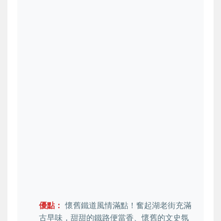
優點：
懷舊鐵道風情滿點！奮起湖老街充滿
古早味，甜甜的鐵路便當香、懷舊的文史氛